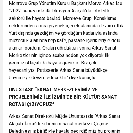
Monreve Grup Yönetim Kurulu Başkanı Merve Arkas ise
“2022 senesinde ilk lokasyon Alaçatı’da otelcilik
sektörü ile hayata başladı Monreve Grup. Konaklama
sektöründen sonra yiyecek içecek alanında devam ettik.
Yurt dışında gezdiğim ve gördüğüm kadarıyla aslında
müzecilik alanında hep kafe, pastane içerikleriyle dolu
alanları gördüm. Oraları gördükten sonra Arkas Sanat
Merkezlerinin içinde acaba neden yok diyerek ilk
yerimizi Alaçatı’da hayata geçirdik. Biz çok
heyecanlıyız. Patisserie Arkas Sanat büyüdükçe
büyümeye devam edecektir” diye konuştu.
UNUSTASI: “SANAT MERKEZLERİMİZ VE
PROJELERİMİZ İLE İZMİR’DE BİR KÜLTÜR SANAT
ROTASI ÇİZİYORUZ”
Arkas Sanat Direktörü Müjde Unustası da “Arkas Sanat
Alaçatı, İzmir’deki beşinci sanat merkezi. Çeşme
Belediyesi iş birliğiyle hayata geçirdiğimiz bu projenin