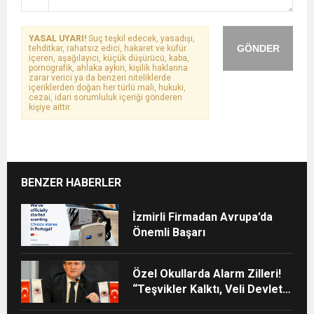
YASAL UYARI!
Suç teşkil edecek, yasadışı,
GÖNDER
tehditkar, rahatsız edici, hakaret ve küfür
içeren, aşağılayıcı, küçük düşürücü, kaba,
pornografik, ahlaka aykırı, kişilik haklarına
zarar verici ya da benzeri niteliklerde
içeriklerden doğan her türlü mali, hukuki,
cezai, idari sorumluluk içeriği gönderen
kişiye aittir.
BENZER HABERLER
İzmirli Firmadan Avrupa’da
Önemli Başarı
Özel Okullarda Alarm Zilleri!
“Teşvikler Kalktı, Veli Devlet
Okuluna Yöneldi”