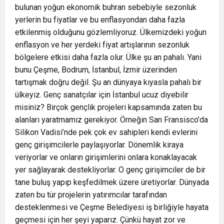
bulunan yoğun ekonomik buhran sebebiyle sezonluk
yerlerin bu fiyatlar ve bu enflasyondan daha fazla
etkilenmiş olduğunu gözlemliyoruz. Ülkemizdeki yoğun
enflasyon ve her yerdeki fiyat artışlarının sezonluk
bölgelere etkisi daha fazla olur. Ülke şu an pahalı. Yani
bunu Çeşme, Bodrum, İstanbul, İzmir üzerinden
tartışmak doğru değil. Şu an dünyaya kıyasla pahalı bir
ülkeyiz. Genç sanatçılar için İstanbul ucuz diyebilir
misiniz? Birçok gençlik projeleri kapsamında zaten bu
alanları yaratmamız gerekiyor. Örneğin San Fransisco’da
Silikon Vadisi’nde pek çok ev sahipleri kendi evlerini
genç girişimcilerle paylaşıyorlar. Dönemlik kiraya
veriyorlar ve onların girişimlerini onlara konaklayacak
yer sağlayarak destekliyorlar. O genç girişimciler de bir
tane buluş yapıp keşfedilmek üzere üretiyorlar. Dünyada
zaten bu tür projelerin yatırımcılar tarafından
desteklenmesi ve Çeşme Belediyesi iş birliğiyle hayata
geçmesi için her şeyi yaparız. Çünkü hayat zor ve