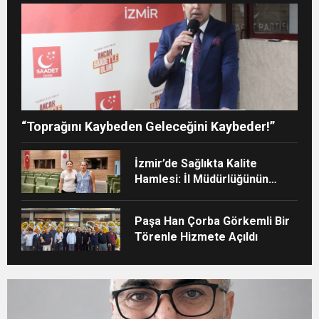
“Toprağını Kaybeden Geleceğini Kaybeder!”
İzmir’de Sağlıkta Kalite
Hamlesi: İl Müdürlüğünün
Şehir Hastanesi’nde TÜSKA
adımı
Paşa Han Çorba Görkemli Bir
Törenle Hizmete Açıldı