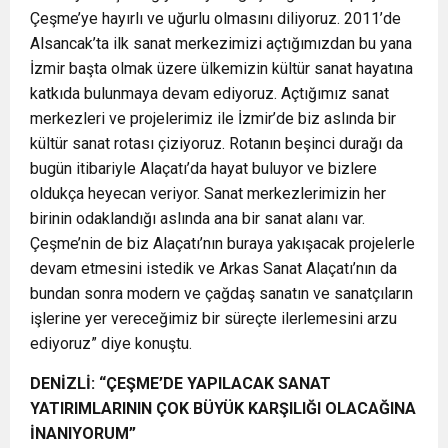
Çeşme’ye hayırlı ve uğurlu olmasını diliyoruz. 2011’de
Alsancak’ta ilk sanat merkezimizi açtığımızdan bu yana
İzmir başta olmak üzere ülkemizin kültür sanat hayatına
katkıda bulunmaya devam ediyoruz. Açtığımız sanat
merkezleri ve projelerimiz ile İzmir’de biz aslında bir
kültür sanat rotası çiziyoruz. Rotanın beşinci durağı da
bugün itibariyle Alaçatı’da hayat buluyor ve bizlere
oldukça heyecan veriyor. Sanat merkezlerimizin her
birinin odaklandığı aslında ana bir sanat alanı var.
Çeşme’nin de biz Alaçatı’nın buraya yakışacak projelerle
devam etmesini istedik ve Arkas Sanat Alaçatı’nın da
bundan sonra modern ve çağdaş sanatın ve sanatçıların
işlerine yer vereceğimiz bir süreçte ilerlemesini arzu
ediyoruz” diye konuştu.
DENİZLİ: “ÇEŞME’DE YAPILACAK SANAT
YATIRIMLARININ ÇOK BÜYÜK KARŞILIĞI OLACAĞINA
İNANIYORUM”