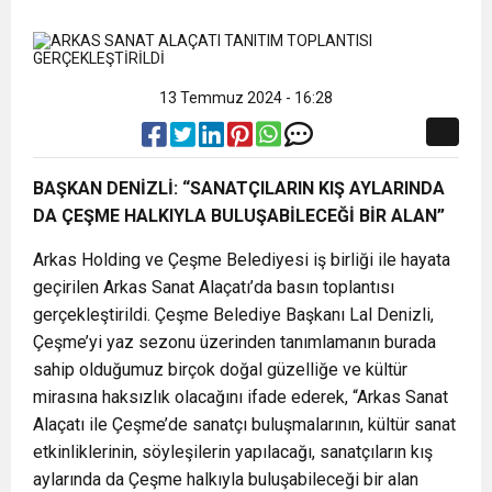
10:02
Gelecek Partisi İzmir Teşkilatı Ankara’da Güç
Halkla Kucaklaşmak”
Kulübü’ne Destek Ziyareti
9:33
CHP’li 3 Genç Tutuklandı: Siyasi Saldırının
Gösterisi Yaptı
13 Temmuz 2024 - 16:28
8:35
Anneler Günü’nde TAMEV ile İyilik ve Dayanışma
Hedefinde Mehmet Türkmen mi Var?
BAŞKAN DENİZLİ: “SANATÇILARIN KIŞ AYLARINDA
DA ÇEŞME HALKIYLA BULUŞABİLECEĞİ BİR ALAN”
14:11
Buca’da Ruhsatı Tartışmalı İnşaat Meclis
Buluşması
Arkas Holding ve Çeşme Belediyesi iş birliği ile hayata
18:28
geçirilen Arkas Sanat Alaçatı’da basın toplantısı
Eğitim Camiasının Yakından Tanıdığı İsim:
Gündeminde: “Cumhurbaşkanı Kararnamesi
gerçekleştirildi. Çeşme Belediye Başkanı Lal Denizli,
Çeşme’yi yaz sezonu üzerinden tanımlamanın burada
Abdulrezak Kaldan Torbalı Yolunda
Bile Çiğnendi”
sahip olduğumuz birçok doğal güzelliğe ve kültür
mirasına haksızlık olacağını ifade ederek, “Arkas Sanat
Alaçatı ile Çeşme’de sanatçı buluşmalarının, kültür sanat
etkinliklerinin, söyleşilerin yapılacağı, sanatçıların kış
aylarında da Çeşme halkıyla buluşabileceği bir alan