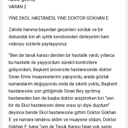
VARAN 2
YİNE EKOL HASTANESİ, YİNE DOKTOR GÖKHAN E.
Zahide hanıma başından geçenleri sorduk ve bir
dokunduk bin ah işittik kendisinden dinleyelim ham
videoyu sizlerle paylaşıyoruz
“Ben de tavuk karası denilen bir hastalık vardı, yıllarca
bu hastalık ile yaşıyordum sürekli kontrollere
gidiyordum, Başkent üniversite hastanesinde doktor
Sinan Emre muayenelerimi yapıyordu, arada gözlük
numaralarım değişiyordu onda da sıkıntı yoktu, Başkent
hastanesine son gittiğimde Sinan Bey ayrılmış
hastaneden ben de başka doktor araştırırken biri “sen
bir de Ekol hastanesini dene orası iyi diye duydum”
deyince bende Ekol hastanesine gittim Doktor Gökhan
E. ye numara randevu aldım ve muayene oldum, Doktor
Gökhan E. bana “sen de Tavuk Karası falan yok senin