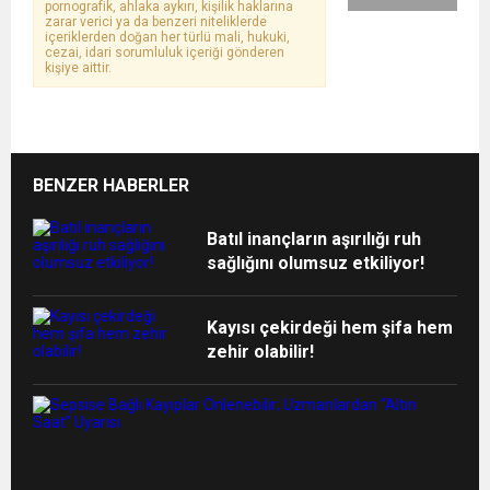
pornografik, ahlaka aykırı, kişilik haklarına
zarar verici ya da benzeri niteliklerde
içeriklerden doğan her türlü mali, hukuki,
cezai, idari sorumluluk içeriği gönderen
kişiye aittir.
BENZER HABERLER
Batıl inançların aşırılığı ruh
sağlığını olumsuz etkiliyor!
Kayısı çekirdeği hem şifa hem
zehir olabilir!