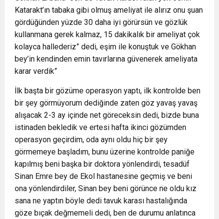
Katarakt’ın tabaka gibi olmuş ameliyat ile alırız onu şuan
gördüğünden yüzde 30 daha iyi görürsün ve gözlük
kullanmana gerek kalmaz, 15 dakikalık bir ameliyat çok
kolayca hallederiz” dedi, eşim ile konuştuk ve Gökhan
bey’in kendinden emin tavırlarına güvenerek ameliyata
karar verdik”
İlk başta bir gözüme operasyon yaptı, ilk kontrolde ben
bir şey görmüyorum dediğinde zaten göz yavaş yavaş
alışacak 2-3 ay içinde net göreceksin dedi, bizde buna
istinaden bekledik ve ertesi hafta ikinci gözümden
operasyon geçirdim, oda aynı oldu hiç bir şey
görmemeye başladım, bunu üzerine kontrolde paniğe
kapılmış beni başka bir doktora yönlendirdi, tesadüf
Sinan Emre bey de Ekol hastanesine geçmiş ve beni
ona yönlendirdiler, Sinan bey beni görünce ne oldu kız
sana ne yaptın böyle dedi tavuk karası hastalığında
göze bıçak değmemeli dedi, ben de durumu anlatınca