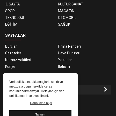
3. SAYFA
KULTUR SANAT
SPOR
MAGAZİN
TEKNOLOJİ
OTOMOBİL
EĞİTİM
SAĞLIK
SAYFALAR
Burçlar
Firma Rehberi
Gazeteler
Hava Durumu
Namaz Vakitleri
Yazarlar
Künye
İletişim
E-BÜLTEN ABONELİĞİ
Veri politikasındaki amaçlarla sınırlı ve
mevzuata uygun şekilde çerez
konumlandırmaktayız. Detaylar için veri
politikamızı inceleyebilirsiniz.
E-Bülten aboneliği ile haberlere daha hızlı erişin.
Daha fazla bilgi
Tamam