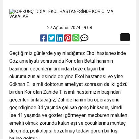
10:02
Gelecek Partisi İzmir Teşkilatı Ankara’da Güç
Halkla Kucaklaşmak”
Kulübü’ne Destek Ziyareti
9:33
CHP’li 3 Genç Tutuklandı: Siyasi Saldırının
Gösterisi Yaptı
27 Ağustos 2024 - 9:08
8:35
Anneler Günü’nde TAMEV ile İyilik ve Dayanışma
Hedefinde Mehmet Türkmen mi Var?
Geçtiğimiz günlerde yayınladığımız Ekol hastanesinde
Göz ameliyatı sonrasında Kör olan Betül hanımın
14:11
Buca’da Ruhsatı Tartışmalı İnşaat Meclis
Buluşması
başından geçenlerin ardından bize ulaşan bir
okurumuzun ailesinde de yine Ekol hastanesi ve yine
18:28
Eğitim Camiasının Yakından Tanıdığı İsim:
Gündeminde: “Cumhurbaşkanı Kararnamesi
Gökhan E. isimli doktorun ameliyat sonrasın da İki gözü
birden Kör olan Zahide T. isimli hastamızın başından
geçenleri anlatacağız, Zahide hanım bu operasyonu
Abdulrezak Kaldan Torbalı Yolunda
Bile Çiğnendi”
geçirdiğinde 34 yaşında çalışan genç bir kadın, şimdi
ise 41 yaşında ve gözleri görmeyen mecburen malulen
emekli olmak zorunda kalan eşi ve çocuklarına muhtaç
durumda, psikolojisi bozulmuş tedavi gören bir kişi
haline gelmiş