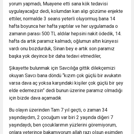
yorum yapmadı, Muayene etti sana kök tedavisi
uygulayacağız dedi, kolumdan kan alıp gözüme enjekte
ettiler, normalde 3 seans yeterli oluyormuş bana 14
hafta boyunca her hafta yaptılar ve her uygulamada o
zamanın parası 500 TL aldılar hepsini nakit ödedik, 14.
hafta da artık paramız kalmadı, oğlumun altın künyesi
vardı onu bozdurduk, Sinan bey e artık son paramız
başka yok deyince bir daha tedavi etmediler,
Şikayette bulunmak için Savcılığa gittik dilekçemizi
okuyan Savcı bana döndü “kızım çok güçlü bir avukatın
varsa dava aç yoksa karşındaki kişiler çok güçlü bir şey
elde edemezsin” dedi bunun üzerine paramız olmadığı
için bizde dava açamadık
Bu olayın üzerinden Tam 7 yıl geçti, o zaman 34
yaşındaydım, 2 çocuğum var biri 2 yaşında diğeri 7
yaşındaydı, ben çocuklarımın yüzlerini göremiyorum,
onlara yeterince bakamıyorum allah razı olsun eşimden