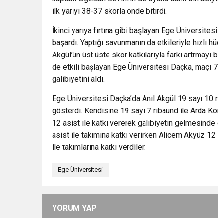
ilk yarıyı 38-37 skorla önde bitirdi.
İkinci yarıya fırtına gibi başlayan Ege Üniversites
başardı. Yaptığı savunmanın da etkileriyle hızlı h
Akgül’ün üst üste skor katkılarıyla farkı artrmay
de etkili başlayan Ege Üniversitesi Daçka, maçı 7
galibiyetini aldı.
Ege Üniversitesi Daçka’da Anıl Akgül 19 sayı 10 r
gösterdi. Kendisine 19 sayı 7 ribaund ile Arda K
12 asist ile katkı vererek galibiyetin gelmesinde 
asist ile takımına katkı verirken Alicem Akyüz 1
ile takımlarına katkı verdiler.
Ege Üniversitesi
YORUM YAP