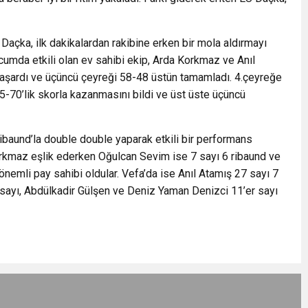
i Daçka, ilk dakikalardan rakibine erken bir mola aldırmayı
ücumda etkili olan ev sahibi ekip, Arda Korkmaz ve Anıl
ı başardı ve üçüncü çeyreği 58-48 üstün tamamladı. 4.çeyreğe
5-70’lik skorla kazanmasını bildi ve üst üste üçüncü
ibaund’la double double yaparak etkili bir performans
orkmaz eşlik ederken Oğulcan Sevim ise 7 sayı 6 ribaund ve
önemli pay sahibi oldular. Vefa’da ise Anıl Atamış 27 sayı 7
2 sayı, Abdülkadir Gülşen ve Deniz Yaman Denizci 11’er sayı