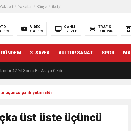
akitleri
Yazarlar
Künye
İletişim
OTO
VIDEO
CANLI
TRAFİK
ALERI
GALERI
TV İZLE
DURUMU
malı İnşaat Meclis Gündeminde: “Cumhurbaşkanı Kararnamesi Bile Çiğne
 GÜNDEM
3. SAYFA
KULTUR SANAT
SPOR
MA
ndan Tanıdığı İsim: Abdulrezak Kaldan Torbalı Yolunda
acılar 42 Yıl Sonra Bir Araya Geldi
Ç ZİHİNLER BİLİM, SANAT VE TEKNOLOJİYLE BULUŞTU
te üçüncü galibiyetini aldı
una, 29 ülkeden 2606 sporcu katılacak
açka üst üste üçüncü
akanı Dr. Mehmet Muharrem Kasapoğlu’ndan Çiğli Maltepespor Kulübü’n