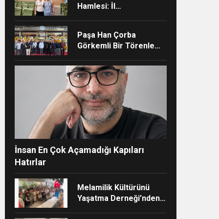
Hamlesi: İl
Müdürlüğünün Şehir
Hastanesi’nde TÜSKA
Paşa Han Çorba
adımı
Görkemli Bir Törenle
Hizmete Açıldı
ndi”
İnsan En Çok Açamadığı Kapıları
Hatırlar
Melamilik Kültürünü
Yaşatma Derneği’nden
Çağdaş ve Kurumsal