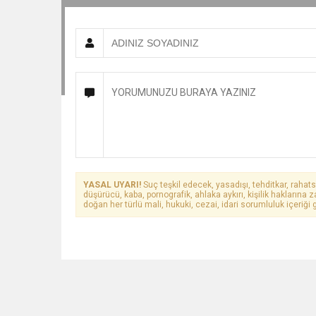
YASAL UYARI!
Suç teşkil edecek, yasadışı, tehditkar, rahats
düşürücü, kaba, pornografik, ahlaka aykırı, kişilik haklarına z
doğan her türlü mali, hukuki, cezai, idari sorumluluk içeriği g