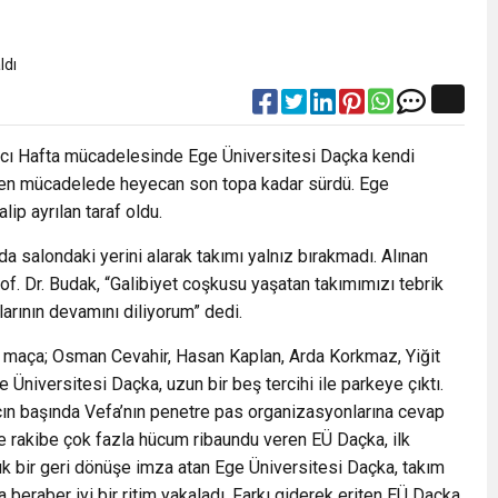
Hızlı Başladı: Hedef, Halkla Kucaklaşmak”
şkilatı Ankara’da Güç Gösterisi Yaptı
’ncı Hafta mücadelesinde Ege Üniversitesi Daçka kendi
: Siyasi Saldırının Hedefinde Mehmet Türkmen mi Var?
geçen mücadelede heyecan son topa kadar sürdü. Ege
ip ayrılan taraf oldu.
le İyilik ve Dayanışma Buluşması
a salondaki yerini alarak takımı yalnız bırakmadı. Alınan
f. Dr. Budak, “Galibiyet coşkusu yaşatan takımımızı tebrik
malı İnşaat Meclis Gündeminde: “Cumhurbaşkanı Kararnamesi Bile Çiğne
arının devamını diliyorum” dedi.
n maça; Osman Cevahir, Hasan Kaplan, Arda Korkmaz, Yiğit
ndan Tanıdığı İsim: Abdulrezak Kaldan Torbalı Yolunda
Üniversitesi Daçka, uzun bir beş tercihi ile parkeye çıktı.
ın başında Vefa’nın penetre pas organizasyonlarına cevap
ve rakibe çok fazla hücum ribaundu veren EÜ Daçka, ilk
ük bir geri dönüşe imza atan Ege Üniversitesi Daçka, takım
beraber iyi bir ritim yakaladı. Farkı giderek eriten EÜ Daçka,