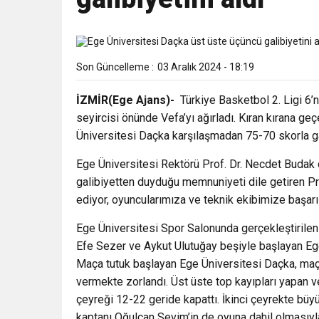
10:51
Yeni İl Başkanı “Çakır” 
Destek Ziyareti
10:02
Son Güncelleme :
03 Aralık 2024 - 18:19
Gelecek Partisi İzmir Te
İZMİR(Ege Ajans)-
Türkiye Basketbol 2. Ligi 6
9:33
CHP’li 3 Genç Tutuklandı
seyircisi önünde Vefa’yı ağırladı. Kıran kırana 
Üniversitesi Daçka karşılaşmadan 75-70 skorla gal
8:35
Anneler Günü’nde TAMEV i
Ege Üniversitesi Rektörü Prof. Dr. Necdet Budak d
galibiyetten duyduğu memnuniyeti dile getiren Pro
14:11
Buca’da Ruhsatı Tartış
ediyor, oyuncularımıza ve teknik ekibimize başarıl
Ege Üniversitesi Spor Salonunda gerçekleştirile
18:28
Eğitim Camiasının Yakı
Efe Sezer ve Aykut Ulutuğay beşiyle başlayan Ege 
Maça tutuk başlayan Ege Üniversitesi Daçka, maç
vermekte zorlandı. Üst üste top kayıpları yapan 
çeyreği 12-22 geride kapattı. İkinci çeyrekte büy
kaptanı Oğulcan Sevim’in de oyuna dahil olmasıyla 