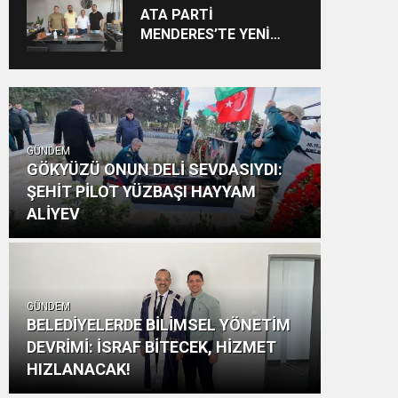
Vizyon: “Ayinesi İştir
ATA PARTİ
Kişinin Lafa Bakılmaz”
MENDERES’TE YENİ
YAPILANMA SÜRECİ
BAŞLADI
GÜNDEM
GÖKYÜZÜ ONUN DELİ SEVDASIYDI:
ŞEHİT PİLOT YÜZBAŞI HAYYAM
ALİYEV
GÜNDEM
BELEDİYELERDE BİLİMSEL YÖNETİM
DEVRİMİ: İSRAF BİTECEK, HİZMET
HIZLANACAK!