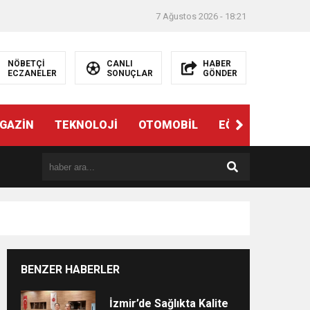
7 Ağustos 2026 - 18:21
NÖBETÇİ
CANLI
HABER
ECZANELER
SONUÇLAR
GÖNDER
ndi”
GAZİN
TEKNOLOJİ
OTOMOBİL
EĞİTİM
SAĞL
BENZER HABERLER
e
İzmir’de Sağlıkta Kalite