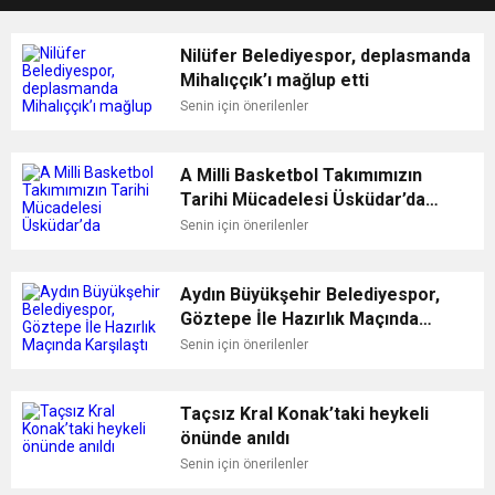
Nilüfer Belediyespor, deplasmanda
Mihalıççık’ı mağlup etti
Senin için önerilenler
A Milli Basketbol Takımımızın
Tarihi Mücadelesi Üsküdar’da
kurulacak dev ekranda
Senin için önerilenler
yayınlanacak
Aydın Büyükşehir Belediyespor,
Göztepe İle Hazırlık Maçında
Karşılaştı
Senin için önerilenler
Taçsız Kral Konak’taki heykeli
önünde anıldı
Senin için önerilenler