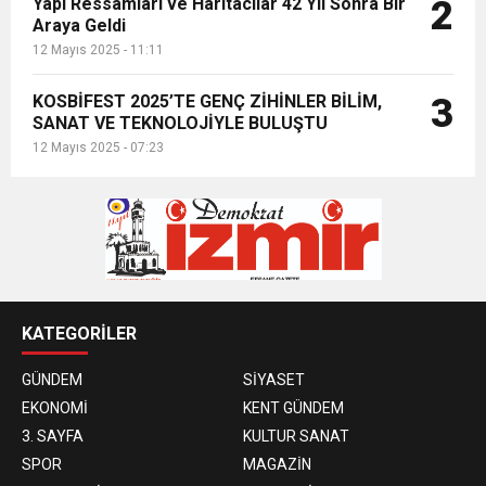
Yapı Ressamları ve Haritacılar 42 Yıl Sonra Bir
2
Araya Geldi
12 Mayıs 2025 - 11:11
KOSBİFEST 2025’TE GENÇ ZİHİNLER BİLİM,
3
SANAT VE TEKNOLOJİYLE BULUŞTU
12 Mayıs 2025 - 07:23
KATEGORİLER
GÜNDEM
SİYASET
EKONOMİ
KENT GÜNDEM
3. SAYFA
KULTUR SANAT
SPOR
MAGAZİN