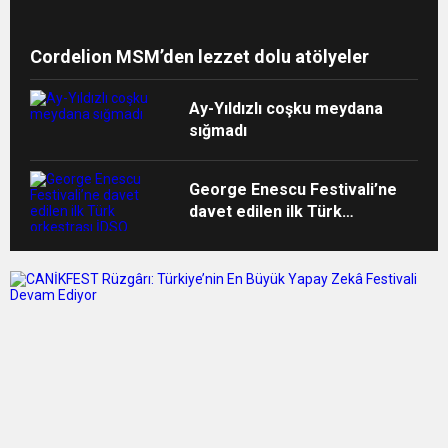
Cordelion MSM’den lezzet dolu atölyeler
Ay-Yıldızlı coşku meydana
sığmadı
George Enescu Festivali’ne
davet edilen ilk Türk
orkestrası İDSO alkışlarla
yurda döndü