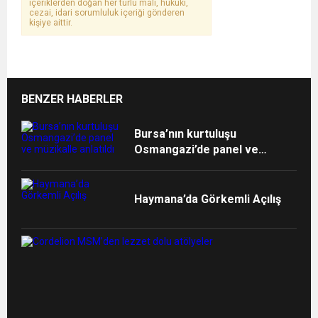
içeriklerden doğan her türlü mali, hukuki,
cezai, idari sorumluluk içeriği gönderen
kişiye aittir.
BENZER HABERLER
Bursa’nın kurtuluşu
Osmangazi’de panel ve
müzikalle anlatıldı
Haymana’da Görkemli Açılış