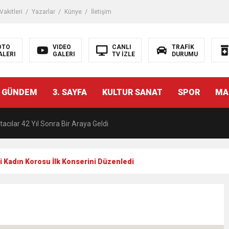
akitleri
Yazarlar
Künye
İletişim
OTO
VIDEO
CANLI
TRAFİK
ALERI
GALERI
TV İZLE
DURUMU
malı İnşaat Meclis Gündeminde: “Cumhurbaşkanı Kararnamesi Bile Çiğne
 GÜNDEM
3. SAYFA
KULTUR SANAT
SPOR
MA
ndan Tanıdığı İsim: Abdulrezak Kaldan Torbalı Yolunda
acılar 42 Yıl Sonra Bir Araya Geldi
Ç ZİHİNLER BİLİM, SANAT VE TEKNOLOJİYLE BULUŞTU
i Kadın Korosu İlk Konserini Düzenledi
una, 29 ülkeden 2606 sporcu katılacak
akanı Dr. Mehmet Muharrem Kasapoğlu’ndan Çiğli Maltepespor Kulübü’n