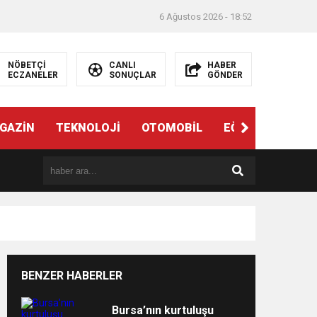
6 Ağustos 2026 - 18:52
NÖBETÇİ
CANLI
HABER
ECZANELER
SONUÇLAR
GÖNDER
ndi”
GAZİN
TEKNOLOJİ
OTOMOBİL
EĞİTİM
SAĞL
BENZER HABERLER
e
Bursa’nın kurtuluşu