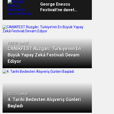
George Enescu
Festivali’ne davet
edilen ilk Türk
orkestrası İDSO
alkışlarla yurda döndü
KULTUR SANAT
CANİKFEST Rüzgârı: Türkiye’nin En
Büyük Yapay Zekâ Festivali Devam
Ediyor
KULTUR SANAT
4. Tarihi Bedesten Alışveriş Günleri
Başladı