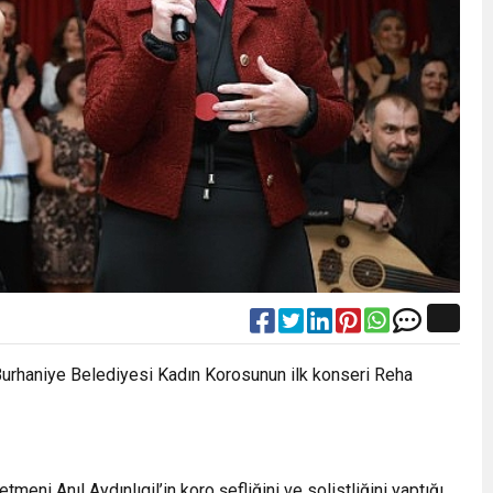
Burhaniye Belediyesi Kadın Korosunun ilk konseri Reha
ni Anıl Aydınlıgil’in koro şefliğini ve solistliğini yaptığı