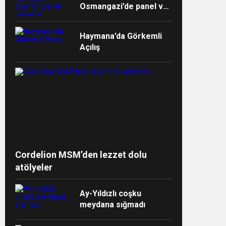
Osmangazi’de panel ve
müzikalle anlatıldı
Haymana’da Görkemli
Açılış
ndi”
Cordelion MSM’den lezzet dolu
atölyeler
Ay-Yıldızlı coşku
meydana sığmadı