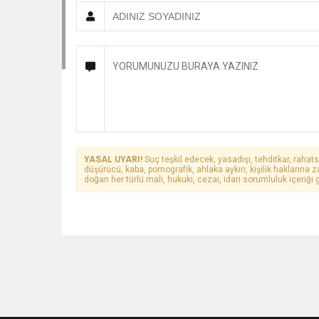
YASAL UYARI!
Suç teşkil edecek, yasadışı, tehditkar, rahats
düşürücü, kaba, pornografik, ahlaka aykırı, kişilik haklarına z
doğan her türlü mali, hukuki, cezai, idari sorumluluk içeriği g