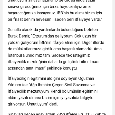
umutluyum sınava hazırlanıp geldik şu anda yazılı
sınava gireceğimiz için biraz heyecanlıyız ama
başaracağımıza inanıyoruz. İBB’nin bu alımı bizim için
bir fırsat benim hevesim liseden beri itfaiyeye vardı.”
Gönüllü olarak da yardımlarda bulunduğunu belirten
Burak Demir, “Erzurum’dan geliyorum. Çok uzun bir
yoldan geliyorum İBB’nin itfaiye alımı için. Diğer illerde
de mülakatlarımıza girdik ama başarılı olamadık. Ama
İstanbul’a ümidimiz tam. Sadece tek isteğimiz
itfaiyecilik mesleğinin daha da geliştirilebilir olması
açısından tanıtılması” şeklinde konuştu.
İtfaiyeciliğin eğitimini aldığını söyleyen Oğuzhan
Yıldırım ise “Ağrı İbrahim Çeçen Sivil Savunma ve
İtfaiyecilik mezunuyum. Kendi bölümünün eğitimini
aldım yazılı olması bizim için iyi yazılıda bilgiyle
giriyorsun. Umutluyum” dedi.
Sınavları geçen adaylardan 785’i itfaiye Eri, 315’i Zabıta