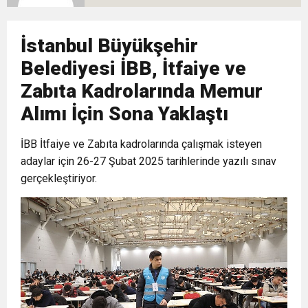
10:02
Gelecek Partisi İzmir Teşkilatı Ankara’da Güç
Halkla Kucaklaşmak”
Kulübü’ne Destek Ziyareti
İstanbul Büyükşehir
9:33
CHP’li 3 Genç Tutuklandı: Siyasi Saldırının
Gösterisi Yaptı
Belediyesi İBB, İtfaiye ve
Zabıta Kadrolarında Memur
8:35
Anneler Günü’nde TAMEV ile İyilik ve Dayanışma
Hedefinde Mehmet Türkmen mi Var?
Alımı İçin Sona Yaklaştı
14:11
Buca’da Ruhsatı Tartışmalı İnşaat Meclis
Buluşması
İBB İtfaiye ve Zabıta kadrolarında çalışmak isteyen
adaylar için 26-27 Şubat 2025 tarihlerinde yazılı sınav
18:28
gerçekleştiriyor.
Eğitim Camiasının Yakından Tanıdığı İsim:
Gündeminde: “Cumhurbaşkanı Kararnamesi
Abdulrezak Kaldan Torbalı Yolunda
Bile Çiğnendi”