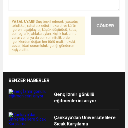
YASAL UYARI!
Suç teşkil edecek, yasadışı,
GÖNDER
tehditkar, rahatsız edici, hakaret ve küfür
içeren, aşağılayıcı, küçük düşürücü, kaba,
pornografik, ahlaka aykırı, kişilik haklarına
zarar verici ya da benzeri niteliklerde
içeriklerden doğan her türlü mali, hukuki,
cezai, idari sorumluluk içeriği gönderen
kişiye aittir.
BENZER HABERLER
Genç İzmir gönüllü
eğitmenlerini arıyor
Çankaya’dan Üniversitelilere
Sıcak Karşılama