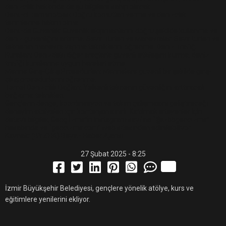
denizcilik hakkında da şu bilgilere sahip olacak:
Denizci Terminolojisi: Doğru komutları verme ve denizcilik
terimlerine hâkim olma.
Denizde Güvenlik: Güvenlik ekipmanlarını doğru şekilde kullanma ve
deniz güvenliğini artırma. Seyir Türleri ve Manevralar: Seyir türleri ve
teknenin manevra yapma tekniklerini öğrenme. Deniz Trafiği
Kuralları: Denizdeki diğer araçlarla güvenli etkileşim kurma, deniz
trafiği kurallarına uygun hareket etme.
Marina Giriş-Çıkış Prosedürleri: Marinalara güvenli bir şekilde giriş-
çıkış prosedürlerini öğrenme.
Temel Denizcilik Bağları: Yelkenli teknenin güvenliğini arttıracak
bağlama teknikleri.
Gençlerin denge, koordinasyon ve takım çalışmasını geliştireceği
deneyim atölyeleri için kontenjan sınırlı. Katılmak isteyenler için
detaylı bilgiler, Genç İzmir’in Instagram sayfası “@izbbgencizmir”
hesabında ve “gencizmir.com” web sitesinden edinilebiliyor.
Kaynak: (BYZHA) Beyaz Haber Ajansı
27 Şubat 2025 - 8:25
İzmir Büyükşehir Belediyesi, gençlere yönelik atölye, kurs ve
eğitimlere yenilerini ekliyor.