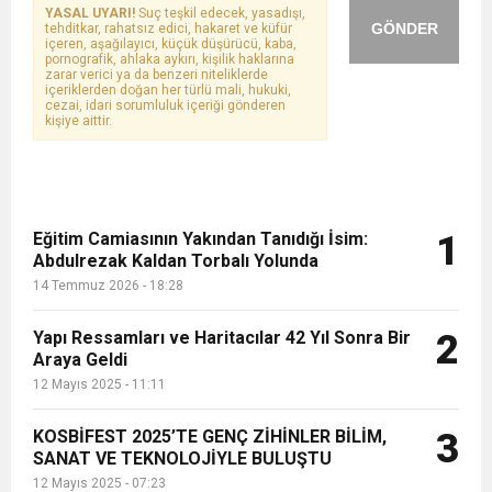
YASAL UYARI!
Suç teşkil edecek, yasadışı,
GÖNDER
tehditkar, rahatsız edici, hakaret ve küfür
içeren, aşağılayıcı, küçük düşürücü, kaba,
pornografik, ahlaka aykırı, kişilik haklarına
zarar verici ya da benzeri niteliklerde
içeriklerden doğan her türlü mali, hukuki,
cezai, idari sorumluluk içeriği gönderen
kişiye aittir.
Eğitim Camiasının Yakından Tanıdığı İsim:
1
Abdulrezak Kaldan Torbalı Yolunda
14 Temmuz 2026 - 18:28
Yapı Ressamları ve Haritacılar 42 Yıl Sonra Bir
2
Araya Geldi
12 Mayıs 2025 - 11:11
KOSBİFEST 2025’TE GENÇ ZİHİNLER BİLİM,
3
SANAT VE TEKNOLOJİYLE BULUŞTU
12 Mayıs 2025 - 07:23