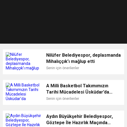
Nilüfer Belediyespor, deplasmanda
Mihalıççık’ı mağlup etti
Senin için önerilenler
A Milli Basketbol Takımımızın
Tarihi Mücadelesi Üsküdar’da
kurulacak dev ekranda
Senin için önerilenler
yayınlanacak
Aydın Büyükşehir Belediyespor,
Göztepe İle Hazırlık Maçında