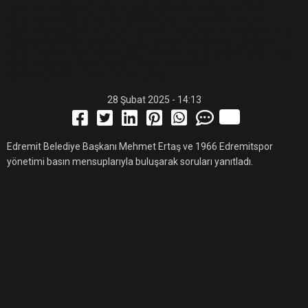
Belediye Başkanı Mehmet Ertaş, Başkan Yardımcısı ve 1966
Edremitspor Kulüp Başkanı Cavit Cebeci, Başkan Yardımcıları
Coşkun Taşkın, Metin Tunçer, Edremit Belediyesi Altınolukspor Kulüp
Başkanı Deniz Sarıtaş, Ferhatoğlu Edremit Belediyesi Gürespor
Kulüp Başkanı Agah Ferhatoğlu, belediye meclis üyeleri, spor kulübü
yönetim kurulu üyeleri ve teknik kadro da katıldı.
Kaynak: (BYZHA) Beyaz Haber Ajansı
28 Şubat 2025 - 14:13
Edremit Belediye Başkanı Mehmet Ertaş ve 1966 Edremitspor
yönetimi basın mensuplarıyla buluşarak soruları yanıtladı.