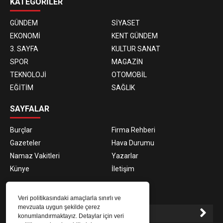
KATEGORİLER
GÜNDEM
SİYASET
EKONOMİ
KENT GÜNDEM
3. SAYFA
KULTUR SANAT
SPOR
MAGAZİN
TEKNOLOJİ
OTOMOBİL
EĞİTİM
SAĞLIK
SAYFALAR
Burçlar
Firma Rehberi
Gazeteler
Hava Durumu
Namaz Vakitleri
Yazarlar
Künye
İletişim
E-BÜLTEN ABONELİĞİ
Veri politikasındaki amaçlarla sınırlı ve
mevzuata uygun şekilde çerez
konumlandırmaktayız. Detaylar için veri