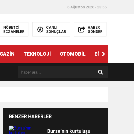
6 Ağustos 2026 - 23:55
NÖBETÇİ
CANLI
HABER
ECZANELER
SONUÇLAR
GÖNDER
ndi”
GAZİN
TEKNOLOJİ
OTOMOBİL
EĞİTİM
SAĞL
BENZER HABERLER
e
Bursa’nın kurtuluşu