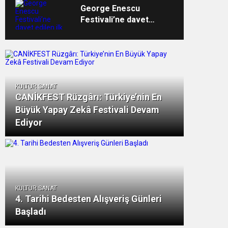
George Enescu
Festivali’ne davet
edilen ilk Türk
orkestrası İDSO
alkışlarla yurda döndü
KULTUR SANAT
CANİKFEST Rüzgârı: Türkiye’nin En
Büyük Yapay Zekâ Festivali Devam
Ediyor
KULTUR SANAT
4. Tarihi Bedesten Alışveriş Günleri
Başladı