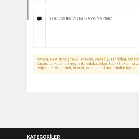
YASAL UYARI!
Suç teşkil edecek, yasadışı, tehditkar, rahats
düşürücü, kaba, pornografik, ahlaka aykırı, kişilik haklarına z
doğan her türlü mali, hukuki, cezai, idari sorumluluk içeriği g
KATEGORİLER