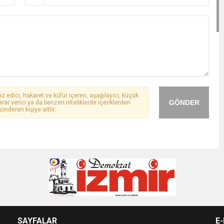
ız edici, hakaret ve küfür içeren, aşağılayıcı, küçük
GÖNDER
arar verici ya da benzeri niteliklerde içeriklerden
önderen kişiye aittir.
SAYFALAR
E