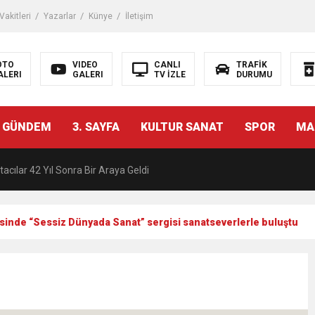
akitleri
Yazarlar
Künye
İletişim
OTO
VIDEO
CANLI
TRAFİK
ALERI
GALERI
TV İZLE
DURUMU
malı İnşaat Meclis Gündeminde: “Cumhurbaşkanı Kararnamesi Bile Çiğne
 GÜNDEM
3. SAYFA
KULTUR SANAT
SPOR
MA
ndan Tanıdığı İsim: Abdulrezak Kaldan Torbalı Yolunda
acılar 42 Yıl Sonra Bir Araya Geldi
Ç ZİHİNLER BİLİM, SANAT VE TEKNOLOJİYLE BULUŞTU
inde “Sessiz Dünyada Sanat” sergisi sanatseverlerle buluştu
una, 29 ülkeden 2606 sporcu katılacak
akanı Dr. Mehmet Muharrem Kasapoğlu’ndan Çiğli Maltepespor Kulübü’n