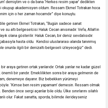
um’ demiştim ve o da bana ‘Herkes resim yapar’ dedikten
ihi okuyup akademisyen oldum. Ressam Ekmel Totrakan hoca
r, benim için o her zaman hocamdır” diye konuştu.
 dile getiren Ekmel Totrakan, “Bugün sadece sanat
ve su altı belgeselcisi Haluk Cecan anısınadır. Vefa, Allah’ın
ayık olana gösterilir. Haluk Cecan, bir deniz sevdalısıdır.
 çabasıyla hasta oldu. Kendisi uluslararası alanda tanınmış
le onunla ilgili bir denizaltı belgeseli izleyeceğiz” dedi.
ir araya getiren ortak yanlarıdır. Ortak yanlar ne kadar güzel
 önemli bir yandır. Emeklilikten sonra bir araya gelmenin de
Yaşam, denemeye dayanır. Biz bebekken yürümeyi
 böyle. ‘Kimse ben resim yapamam’ demesin. Ressam olmak
 Benden önce sergi açanlar bile oldu. Ülke sınırlarını silahlı
anlı olur. Fakat sanatta, sporda, bilimde ilerideyseniz