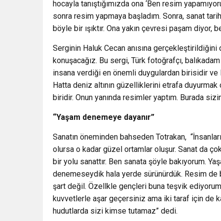
hocayla tanıştığımızda ona ‘Ben resim yapamıyor
sonra resim yapmaya başladım. Sonra, sanat tar
böyle bir ışıktır. Ona yakın çevresi paşam diyo
Serginin Haluk Cecan anısına gerçekleştirildiğini
konuşacağız. Bu sergi, Türk fotoğrafçı, balıkadam 
insana verdiği en önemli duygulardan birisidir ve l
Hatta deniz altının güzelliklerini etrafa duyurmak
biridir. Onun yanında resimler yaptım. Burada sizin
“Yaşam denemeye dayanır”
Sanatın öneminden bahseden Totrakan, “İnsanları b
olursa o kadar güzel ortamlar oluşur. Sanat da çok
bir yolu sanattır. Ben sanata şöyle bakıyorum. 
denemeseydik hala yerde sürünürdük. Resim de
şart değil. Özellkle gençleri buna teşvik ediyorum.
kuvvetlerle aşar geçersiniz ama iki taraf için de k
hudutlarda sizi kimse tutamaz” dedi.