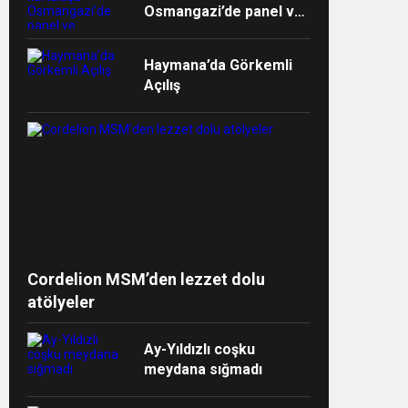
Osmangazi’de panel ve
müzikalle anlatıldı
Haymana’da Görkemli
Açılış
ndi”
Cordelion MSM’den lezzet dolu
atölyeler
Ay-Yıldızlı coşku
meydana sığmadı