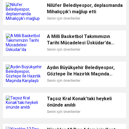
Nilüfer Belediyespor, deplasmanda
Mihalıççık’ı mağlup etti
Senin için önerilenler
A Milli Basketbol Takımımızın
Tarihi Mücadelesi Üsküdar’da
kurulacak dev ekranda
Senin için önerilenler
yayınlanacak
Aydın Büyükşehir Belediyespor,
Göztepe İle Hazırlık Maçında
Karşılaştı
Senin için önerilenler
Taçsız Kral Konak’taki heykeli
önünde anıldı
Senin için önerilenler