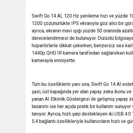
Swift Go 14 AI, 120 Hz yenileme hızı ve yüzde 
1200 çözünürlükte IPS ekranıyla göz alıcı bir gör
ayrıca, ekranın mavi ışığı yüzde 50 oranında aza
derecelendirmesi de bulunuyor. Dizüstü bilgisayar
hoparlörlerle dikkat çekerken, benzersiz ses kalite
1440p QHD IR kamera tarafından sağlanırken kullan
kamerayla emniyette.
Tüm bu özelliklerin yanı sıra, Swift Go 14 AI este
şasi, üst kapağında yer alan yapay zeka ikonu v
yanan AI Etkinlik Göstergesi ile gelişmiş yapay 
tasarımı ise her açıda pratik bir kullanım sunuyor 
tanıyor. Ayrıca, hızlı şarjı destekleyen iki USB 4
5.4 bağlantı özellikleriyle kullanıcıların hızlı ve gü