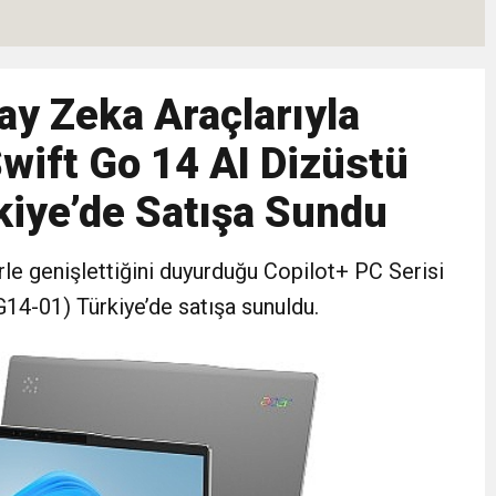
Hızlı Başladı: Hedef, Halkla Kucaklaşmak”
ay Zeka Araçlarıyla
şkilatı Ankara’da Güç Gösterisi Yaptı
Swift Go 14 AI Dizüstü
: Siyasi Saldırının Hedefinde Mehmet Türkmen mi Var?
rkiye’de Satışa Sundu
le İyilik ve Dayanışma Buluşması
le genişlettiğini duyurduğu Copilot+ PC Serisi
14-01) Türkiye’de satışa sunuldu.
malı İnşaat Meclis Gündeminde: “Cumhurbaşkanı Kararnamesi Bile Çiğne
ndan Tanıdığı İsim: Abdulrezak Kaldan Torbalı Yolunda