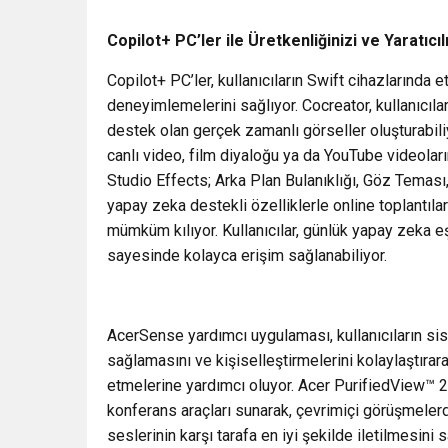
Copilot+ PC’ler ile Üretkenliğinizi ve Yaratıcıl
Copilot+ PC’ler, kullanıcıların Swift cihazlarında e
deneyimlemelerini sağlıyor. Cocreator, kullanıcılar
destek olan gerçek zamanlı görseller oluşturabili
canlı video, film diyaloğu ya da YouTube videolar
Studio Effects; Arka Plan Bulanıklığı, Göz Teması,
yapay zeka destekli özelliklerle online toplantılarda
mümküm kılıyor. Kullanıcılar, günlük yapay zeka eş
sayesinde kolayca erişim sağlanabiliyor.
AcerSense yardımcı uygulaması, kullanıcıların sist
sağlamasını ve kişiselleştirmelerini kolaylaştırar
etmelerine yardımcı oluyor. Acer PurifiedView™ 2
konferans araçları sunarak, çevrimiçi görüşmeler
seslerinin karşı tarafa en iyi şekilde iletilmesin