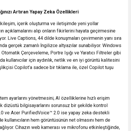
ığınızı Artıran Yapay Zeka Özellikleri
tkileşim, içerik oluşturma ve iletişimde yeni yollar
ın açıklamalarını alıp onların fikirlerini hayata geçirmesine
yor. Live Captions, 44 dilde konuşmaları çevirmenin yanı sıra
ında gerçek zamanlı İngilizce altyazılar sunabiliyor. Windows
 Otomatik Çerçeveleme, Portre Işığı ve Yaratıcı Filtreler gibi
 kullanıcılar için aydınlık, netlik ve en iyi görüntü kalitesini
likçisi Copilot’a sadece bir tıklama ile, özel Copilot tuşu
em ayarlarını yönetmesini, AI özelliklerine hızlı erişim
ak dizüstü bilgisayarlarını sorunsuz bir şekilde kontrol
.0 ve Acer PurifiedVoice™ 2.0 ise yapay zeka destekli
de kullanıcıların hem görüntüsünün net olmasını hem de
i sağlıyor. Cihazın web kamerası ve mikrofonu etkinleştiğinde,