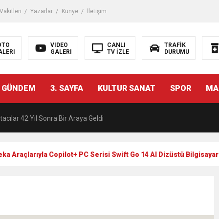
akitleri
Yazarlar
Künye
İletişim
OTO
VIDEO
CANLI
TRAFİK
ALERI
GALERI
TV İZLE
DURUMU
malı İnşaat Meclis Gündeminde: “Cumhurbaşkanı Kararnamesi Bile Çiğne
 GÜNDEM
3. SAYFA
KULTUR SANAT
SPOR
MA
ndan Tanıdığı İsim: Abdulrezak Kaldan Torbalı Yolunda
acılar 42 Yıl Sonra Bir Araya Geldi
Ç ZİHİNLER BİLİM, SANAT VE TEKNOLOJİYLE BULUŞTU
a Araçlarıyla Copilot+ PC Serisi Swift Go 14 AI Dizüstü Bilgisaya
una, 29 ülkeden 2606 sporcu katılacak
akanı Dr. Mehmet Muharrem Kasapoğlu’ndan Çiğli Maltepespor Kulübü’n