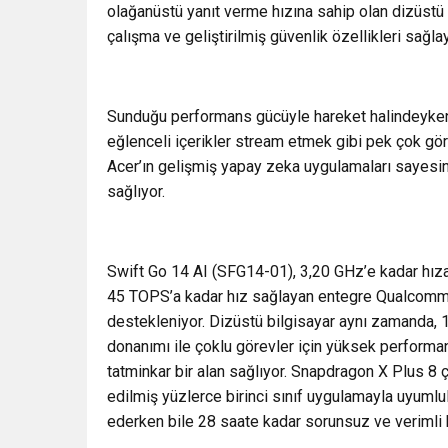
olağanüstü yanıt verme hızına sahip olan dizüstü 
çalışma ve geliştirilmiş güvenlik özellikleri sağ
Sunduğu performans gücüyle hareket halindeyken 
eğlenceli içerikler stream etmek gibi pek çok göre
Acer’ın gelişmiş yapay zeka uygulamaları sayesinde
sağlıyor.
Swift Go 14 AI (SFG14-01), 3,20 GHz’e kadar hız
45 TOPS’a kadar hız sağlayan entegre Qualcom
destekleniyor. Dizüstü bilgisayar aynı zamand
donanımı ile çoklu görevler için yüksek performan
tatminkar bir alan sağlıyor. Snapdragon X Plus 8
edilmiş yüzlerce birinci sınıf uygulamayla uyumlu
ederken bile 28 saate kadar sorunsuz ve verimli b