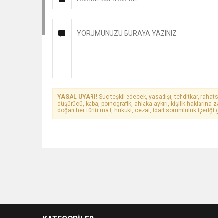
YASAL UYARI!
Suç teşkil edecek, yasadışı, tehditkar, rahats
düşürücü, kaba, pornografik, ahlaka aykırı, kişilik haklarına z
doğan her türlü mali, hukuki, cezai, idari sorumluluk içeriği g