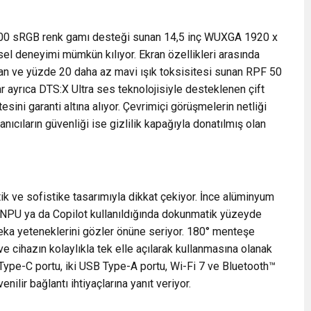
100 sRGB renk gamı desteği sunan 14,5 inç WUXGA 1920 x
sel deneyimi mümkün kılıyor. Ekran özellikleri arasında
ltan ve yüzde 20 daha az mavi ışık toksisitesi sunan RPF 50
 ayrıca DTS:X Ultra ses teknolojisiyle desteklenen çift
sini garanti altına alıyor. Çevrimiçi görüşmelerin netliği
ıcıların güvenliği ise gizlilik kapağıyla donatılmış olan
tik ve sofistike tasarımıyla dikkat çekiyor. İnce alüminyum
e NPU ya da Copilot kullanıldığında dokunmatik yüzeyde
zeka yeteneklerini gözler önüne seriyor. 180° menteşe
ve cihazın kolaylıkla tek elle açılarak kullanmasına olanak
.0 Type-C portu, iki USB Type-A portu, Wi-Fi 7 ve Bluetooth™
venilir bağlantı ihtiyaçlarına yanıt veriyor.