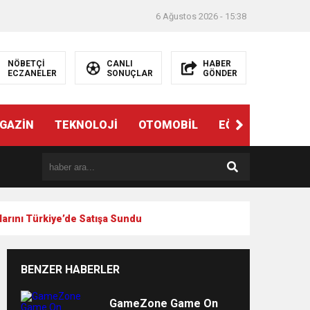
6 Ağustos 2026 - 15:38
NÖBETÇİ
CANLI
HABER
ECZANELER
SONUÇLAR
GÖNDER
ndi”
GAZİN
TEKNOLOJİ
OTOMOBİL
EĞİTİM
SAĞL
rlarını Türkiye’de Satışa Sundu
BENZER HABERLER
e
GameZone Game On