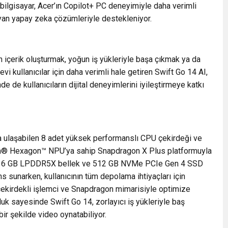
bilgisayar, Acer’ın Copilot+ PC deneyimiyle daha verimli
layan yapay zeka çözümleriyle destekleniyor.
içerik oluşturmak, yoğun iş yükleriyle başa çıkmak ya da
vi kullanıcılar için daha verimli hale getiren Swift Go 14 AI,
 de kullanıcıların dijital deneyimlerini iyileştirmeye katkı
a ulaşabilen 8 adet yüksek performanslı CPU çekirdeği ve
m
®
Hexagon™ NPU’ya sahip Snapdragon X Plus platformuyla
a, 16 GB LPDDR5X bellek ve 512 GB NVMe PCIe Gen 4 SSD
s sunarken, kullanıcının tüm depolama ihtiyaçları için
 çekirdekli işlemci ve Snapdragon mimarisiyle optimize
luk sayesinde Swift Go 14, zorlayıcı iş yükleriyle baş
ir şekilde video oynatabiliyor.