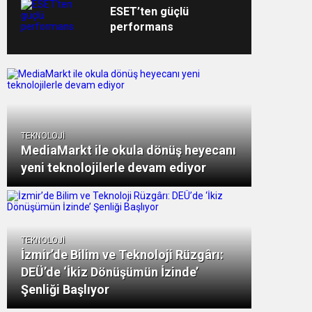
sistemini kullanıyor
ESET’ten güçlü
performans
TEKNOLOJİ
MediaMarkt ile okula dönüş heyecanı
yeni teknolojilerle devam ediyor
TEKNOLOJİ
İzmir’de Bilim ve Teknoloji Rüzgârı:
DEÜ’de ‘İkiz Dönüşümün İzinde’
Şenliği Başlıyor