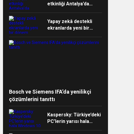
etkinliği Antalya’da
devam ediyor
Yapay zekâ destekli
ekranlarda yeni bir
dönem başlıyor
ndi”
Bosch ve Siemens IFA’da yenilikçi
çözümlerini tanıttı
Kaspersky: Türkiye’deki
PC’lerin yarısı hala
Windows 10 işletim