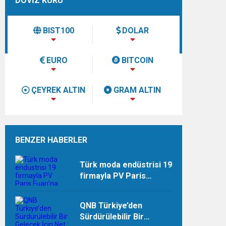
DÖVİZ KURU
BIST100
DOLAR
EURO
BITCOIN
ÇEYREK ALTIN
GRAM ALTIN
ndi”
BENZER HABERLER
Türk moda endüstrisi 19
firmayla PV Paris
Fuarı’na çıkarma
yapıyor
QNB Türkiye’den
Sürdürülebilir Bir