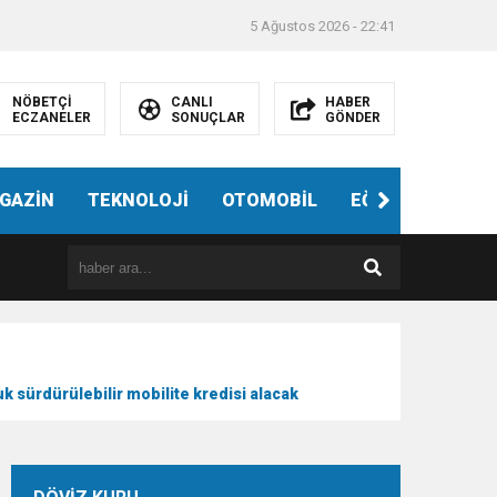
5 Ağustos 2026 - 22:41
NÖBETÇİ
CANLI
HABER
ECZANELER
SONUÇLAR
GÖNDER
ndi”
GAZİN
TEKNOLOJİ
OTOMOBİL
EĞİTİM
SAĞL
k sürdürülebilir mobilite kredisi alacak
e