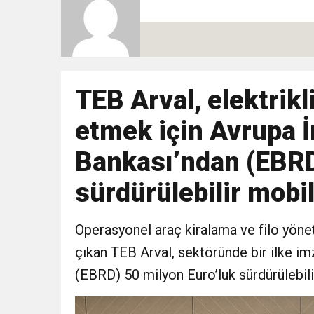
10:51
Yeni İl Başkanı “Çakır” 
Destek Ziyareti
10:02
Gelecek Partisi İzmir Te
TEB Arval, elektrikl
9:33
CHP’li 3 Genç Tutuklandı
etmek için Avrupa 
8:35
Anneler Günü’nde TAMEV i
Bankası’ndan (EBRD
sürdürülebilir mobil
14:11
Buca’da Ruhsatı Tartış
Operasyonel araç kiralama ve filo yöne
18:28
Eğitim Camiasının Yakı
çıkan TEB Arval, sektöründe bir ilke i
(EBRD) 50 milyon Euro’luk sürdürülebili