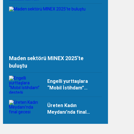
Gelecek İçin Net Sıfır
Sözü
Maden sektörü MINEX 2025’te
buluştu
Engelli yurttaşlara
“Mobil İstihdam”
desteği
Üreten Kadın
Meydanı’nda final
gecesi