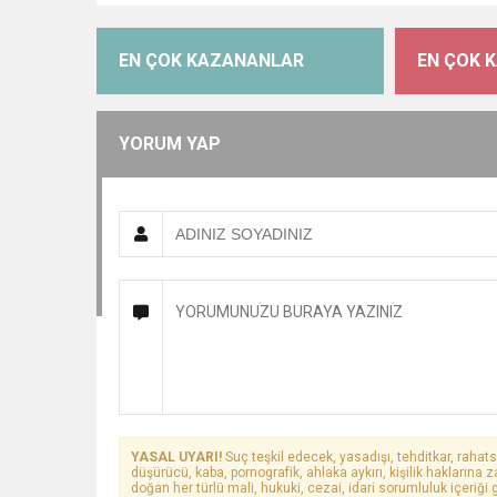
EN ÇOK KAZANANLAR
EN ÇOK 
YORUM YAP
YASAL UYARI!
Suç teşkil edecek, yasadışı, tehditkar, rahats
düşürücü, kaba, pornografik, ahlaka aykırı, kişilik haklarına z
doğan her türlü mali, hukuki, cezai, idari sorumluluk içeriği g