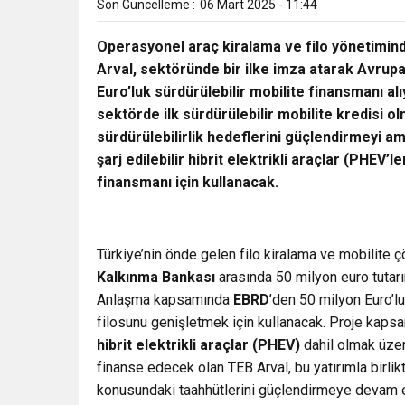
Son Güncelleme :
06 Mart 2025 - 11:44
Operasyonel araç kiralama ve filo yönetimind
Arval, sektöründe bir ilke imza atarak Avrup
Euro’luk sürdürülebilir mobilite finansmanı alı
sektörde ilk sürdürülebilir mobilite kredisi ol
sürdürülebilirlik hedeflerini güçlendirmeyi am
şarj edilebilir hibrit elektrikli araçlar (PHEV
finansmanı için kullanacak.
Türkiye’nin önde gelen filo kiralama ve mobilite 
Kalkınma Bankası
arasında 50 milyon euro tutar
Anlaşma kapsamında
EBRD
’den
50 milyon Euro’lu
filosunu genişletmek için kullanacak. Proje kap
hibrit elektrikli araçlar (PHEV)
dahil olmak üzer
finanse edecek olan TEB Arval, bu yatırımla birlikt
konusundaki taahhütlerini güçlendirmeye devam