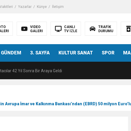
akitleri
Yazarlar
Künye
İletişim
OTO
VIDEO
CANLI
TRAFİK
ALERI
GALERI
TV İZLE
DURUMU
malı İnşaat Meclis Gündeminde: “Cumhurbaşkanı Kararnamesi Bile Çiğne
 GÜNDEM
3. SAYFA
KULTUR SANAT
SPOR
MA
ndan Tanıdığı İsim: Abdulrezak Kaldan Torbalı Yolunda
acılar 42 Yıl Sonra Bir Araya Geldi
Ç ZİHİNLER BİLİM, SANAT VE TEKNOLOJİYLE BULUŞTU
 için Avrupa İmar ve Kalkınma Bankası’ndan (EBRD) 50 milyon Euro’lu
una, 29 ülkeden 2606 sporcu katılacak
akanı Dr. Mehmet Muharrem Kasapoğlu’ndan Çiğli Maltepespor Kulübü’n