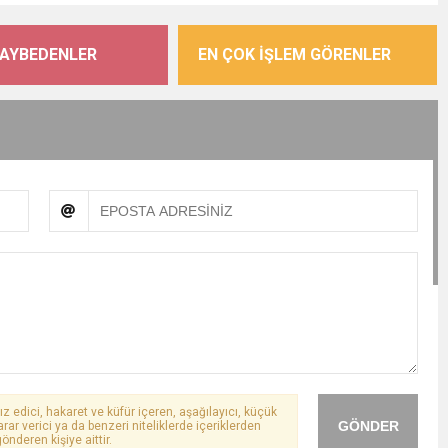
KAYBEDENLER
EN ÇOK İŞLEM GÖRENLER
ız edici, hakaret ve küfür içeren, aşağılayıcı, küçük
GÖNDER
arar verici ya da benzeri niteliklerde içeriklerden
önderen kişiye aittir.