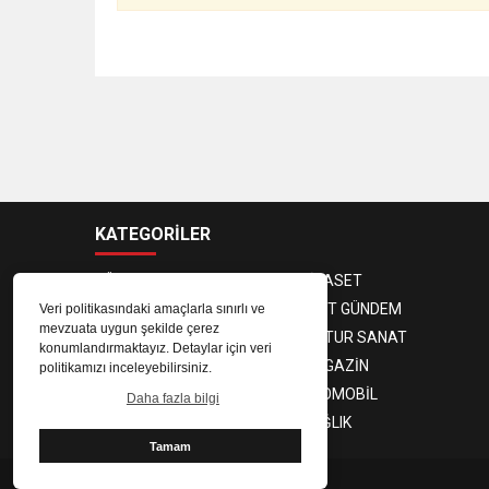
KATEGORİLER
GÜNDEM
SİYASET
EKONOMİ
KENT GÜNDEM
Veri politikasındaki amaçlarla sınırlı ve
mevzuata uygun şekilde çerez
3. SAYFA
KULTUR SANAT
konumlandırmaktayız. Detaylar için veri
SPOR
MAGAZİN
politikamızı inceleyebilirsiniz.
TEKNOLOJİ
OTOMOBİL
Daha fazla bilgi
EĞİTİM
SAĞLIK
Tamam