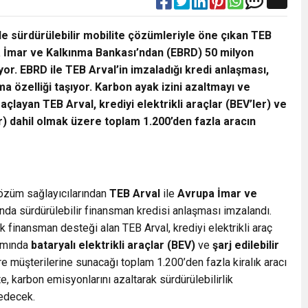
e sürdürülebilir mobilite çözümleriyle öne çıkan TEB
a İmar ve Kalkınma Bankası’ndan (EBRD) 50 milyon
yor. EBRD ile TEB Arval’in imzaladığı kredi anlaşması,
ma özelliği taşıyor. Karbon ayak izini azaltmayı ve
açlayan TEB Arval, krediyi elektrikli araçlar (BEV’ler) ve
’ler) dahil olmak üzere toplam 1.200’den fazla aracın
çözüm sağlayıcılarından
TEB Arval
ile
Avrupa
İmar ve
ında sürdürülebilir finansman kredisi anlaşması imzalandı.
k finansman desteği alan TEB Arval, krediyi elektrikli araç
samında
bataryalı elektrikli araçlar (BEV)
ve
şarj edilebilir
e müşterilerine sunacağı toplam 1.200’den fazla kiralık aracı
e, karbon emisyonlarını azaltarak sürdürülebilirlik
 edecek.