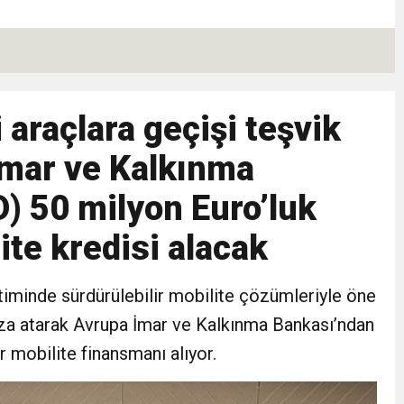
Hızlı Başladı: Hedef, Halkla Kucaklaşmak”
şkilatı Ankara’da Güç Gösterisi Yaptı
i araçlara geçişi teşvik
: Siyasi Saldırının Hedefinde Mehmet Türkmen mi Var?
İmar ve Kalkınma
le İyilik ve Dayanışma Buluşması
) 50 milyon Euro’luk
ite kredisi alacak
malı İnşaat Meclis Gündeminde: “Cumhurbaşkanı Kararnamesi Bile Çiğne
timinde sürdürülebilir mobilite çözümleriyle öne
ndan Tanıdığı İsim: Abdulrezak Kaldan Torbalı Yolunda
mza atarak Avrupa İmar ve Kalkınma Bankası’ndan
r mobilite finansmanı alıyor.