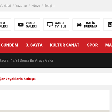
akitleri
Yazarlar
Künye
İletişim
OTO
VIDEO
CANLI
TRAFİK
ALERI
GALERI
TV İZLE
DURUMU
malı İnşaat Meclis Gündeminde: “Cumhurbaşkanı Kararnamesi Bile Çiğne
 GÜNDEM
3. SAYFA
KULTUR SANAT
SPOR
MA
ndan Tanıdığı İsim: Abdulrezak Kaldan Torbalı Yolunda
acılar 42 Yıl Sonra Bir Araya Geldi
Ç ZİHİNLER BİLİM, SANAT VE TEKNOLOJİYLE BULUŞTU
Çankayalılarla buluştu
una, 29 ülkeden 2606 sporcu katılacak
akanı Dr. Mehmet Muharrem Kasapoğlu’ndan Çiğli Maltepespor Kulübü’n