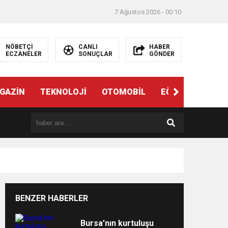
7 Ağustos 2026 - 00:10
NÖBETÇİ
CANLI
HABER
ECZANELER
SONUÇLAR
GÖNDER
ndi”
GAZİN
TEKNOLOJİ
OTOMOBİL
EĞİTİM
SAĞL
BENZER HABERLER
e
Bursa’nın kurtuluşu