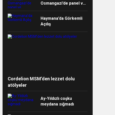
Osmangazi’de panel ve
müzikalle anlatıldı
Haymana’da Görkemli
Açılış
ndi”
Cordelion MSM’den lezzet dolu
atölyeler
Ay-Yıldızlı coşku
meydana sığmadı