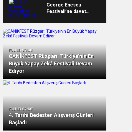
George Enescu
Festivali’ne davet
edilen ilk Türk
orkestrası İDSO
alkışlarla yurda döndü
KULTUR SANAT
CANİKFEST Rüzgârı: Türkiye’nin En
Büyük Yapay Zekâ Festivali Devam
Ediyor
KULTUR SANAT
4. Tarihi Bedesten Alışveriş Günleri
Başladı