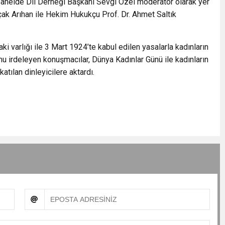
panelde Dil Derneği Başkanı Sevgi Özel moderatör olarak yer
çak Arıhan ile Hekim Hukukçu Prof. Dr. Ahmet Saltık
 varlığı ile 3 Mart 1924’te kabul edilen yasalarla kadınların
u irdeleyen konuşmacılar, Dünya Kadınlar Günü ile kadınların
atılan dinleyicilere aktardı.