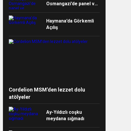
Osmangazi’de panel ve
müzikalle anlatıldı
Haymana’da Görkemli
Açılış
ndi”
Cordelion MSM’den lezzet dolu
atölyeler
Ay-Yıldızlı coşku
meydana sığmadı