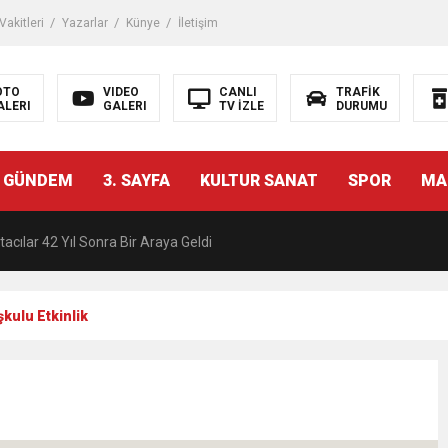
akitleri
Yazarlar
Künye
İletişim
OTO
VIDEO
CANLI
TRAFİK
ALERI
GALERI
TV İZLE
DURUMU
malı İnşaat Meclis Gündeminde: “Cumhurbaşkanı Kararnamesi Bile Çiğne
 GÜNDEM
3. SAYFA
KULTUR SANAT
SPOR
MA
ndan Tanıdığı İsim: Abdulrezak Kaldan Torbalı Yolunda
acılar 42 Yıl Sonra Bir Araya Geldi
Ç ZİHİNLER BİLİM, SANAT VE TEKNOLOJİYLE BULUŞTU
şkulu Etkinlik
una, 29 ülkeden 2606 sporcu katılacak
akanı Dr. Mehmet Muharrem Kasapoğlu’ndan Çiğli Maltepespor Kulübü’n