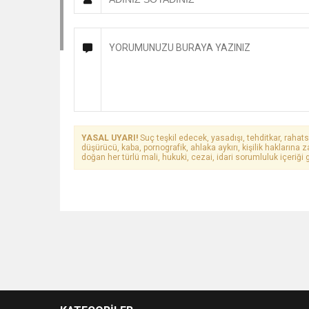
YASAL UYARI!
Suç teşkil edecek, yasadışı, tehditkar, rahats
düşürücü, kaba, pornografik, ahlaka aykırı, kişilik haklarına z
doğan her türlü mali, hukuki, cezai, idari sorumluluk içeriği g