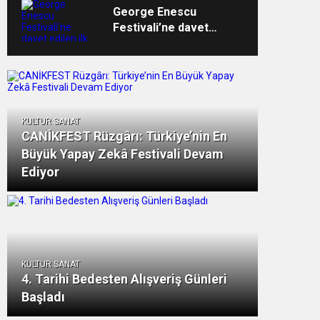
George Enescu
Festivali’ne davet
edilen ilk Türk
orkestrası İDSO
alkışlarla yurda döndü
KULTUR SANAT
CANİKFEST Rüzgârı: Türkiye’nin En
Büyük Yapay Zekâ Festivali Devam
Ediyor
KULTUR SANAT
4. Tarihi Bedesten Alışveriş Günleri
Başladı