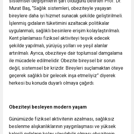
sistemsel değişimlerin şart olduğunu belirten Prof. Dr.
Murat Baş, “Sağlık sistemleri, obeziteyle yaşayan
bireylere daha iyi hizmet sunacak şekilde geliştirilmeli.
İşlenmiş gıdaların tüketimini azaltacak politikalar
uygulanmalı, sağlıklı besinlere erişim kolaylaştırılmalı.
Kent planlaması fiziksel aktiviteyi teşvik edecek
şekilde yapılmalı, yürüyüş yolları ve yeşil alanlar
artırılmalı. Ayrıca, obeziteye dair toplumsal damgalama
ile mücadele edilmelidir. Obezite bireysel bir sorun
değil, sistemsel bir krizdir. Bireyleri suçlamaktan öteye
geçerek sağlıklı bir gelecek inşa etmeliyiz” diyerek
herkesi bu konuda duyarlı olmaya çağırdı.
Obeziteyi besleyen modern yaşam
Günümüzde fiziksel aktivitenin azalması, sağlıksız
beslenme alışkanlıklarının yaygınlaşması ve yüksek
kalorili gıdaların kolay ulaşılabilir olması obezitenin