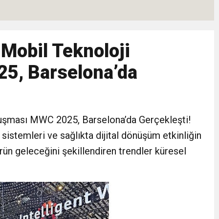
Hızlı Başladı: Hedef, Halkla Kucaklaşmak”
Mobil Teknoloji
şkilatı Ankara’da Güç Gösterisi Yaptı
5, Barselona’da
: Siyasi Saldırının Hedefinde Mehmet Türkmen mi Var?
le İyilik ve Dayanışma Buluşması
luşması MWC 2025, Barselona’da Gerçekleşti!
v sistemleri ve sağlıkta dijital dönüşüm etkinliğin
malı İnşaat Meclis Gündeminde: “Cumhurbaşkanı Kararnamesi Bile Çiğne
rün geleceğini şekillendiren trendler küresel
ndan Tanıdığı İsim: Abdulrezak Kaldan Torbalı Yolunda