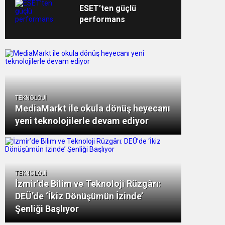
sistemini kullanıyor
ESET’ten güçlü
performans
TEKNOLOJİ
MediaMarkt ile okula dönüş heyecanı
yeni teknolojilerle devam ediyor
TEKNOLOJİ
İzmir’de Bilim ve Teknoloji Rüzgârı:
DEÜ’de ‘İkiz Dönüşümün İzinde’
Şenliği Başlıyor