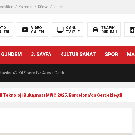
akitleri
Yazarlar
Künye
İletişim
OTO
VIDEO
CANLI
TRAFİK
ALERI
GALERI
TV İZLE
DURUMU
malı İnşaat Meclis Gündeminde: “Cumhurbaşkanı Kararnamesi Bile Çiğne
 GÜNDEM
3. SAYFA
KULTUR SANAT
SPOR
MA
ndan Tanıdığı İsim: Abdulrezak Kaldan Torbalı Yolunda
acılar 42 Yıl Sonra Bir Araya Geldi
Ç ZİHİNLER BİLİM, SANAT VE TEKNOLOJİYLE BULUŞTU
l Teknoloji Buluşması MWC 2025, Barselona’da Gerçekleşti!
una, 29 ülkeden 2606 sporcu katılacak
akanı Dr. Mehmet Muharrem Kasapoğlu’ndan Çiğli Maltepespor Kulübü’n