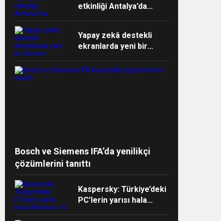
etkinliği Antalya’da
devam ediyor
Yapay zekâ destekli
ekranlarda yeni bir
dönem başlıyor
ndi”
Bosch ve Siemens IFA’da yenilikçi
çözümlerini tanıttı
Kaspersky: Türkiye’deki
PC’lerin yarısı hala
Windows 10 işletim