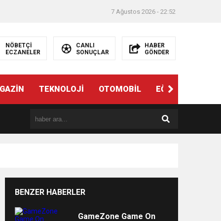
7 Ağustos 2026 - 22:52
NÖBETÇİ
CANLI
HABER
ECZANELER
SONUÇLAR
GÖNDER
ndi”
GAZİN
TEKNOLOJİ
OTOMOBİL
EĞİTİM
SAĞL
BENZER HABERLER
e
GameZone Game On