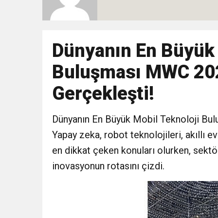
10:51
Yeni İl Başkanı “Çakır” 
Destek Ziyareti
10:02
Dünyanın En Büyük 
Gelecek Partisi İzmir Te
Buluşması MWC 202
9:33
CHP’li 3 Genç Tutuklandı
Gerçekleşti!
8:35
Anneler Günü’nde TAMEV i
Dünyanın En Büyük Mobil Teknoloji Bu
14:11
Yapay zeka, robot teknolojileri, akıllı e
Buca’da Ruhsatı Tartış
en dikkat çeken konuları olurken, sektö
18:28
Eğitim Camiasının Yakı
inovasyonun rotasını çizdi.