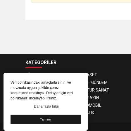
KATEGORİLER
GÜNDEM
SİYASET
EKONOMİ
KENT GÜNDEM
Veri politikasındaki amaçlarla sınırlı ve
mevzuata uygun şekilde çerez
3. SAYFA
KULTUR SANAT
konumlandırmaktayız. Detaylar için veri
SPOR
MAGAZİN
politikamızı inceleyebilirsiniz.
TEKNOLOJİ
OTOMOBİL
Daha fazla bilgi
EĞİTİM
SAĞLIK
Tamam