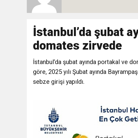
10:51
Yeni İl Başkanı “Çakır” 
Destek Ziyareti
10:02
İstanbul’da şubat a
Gelecek Partisi İzmir Te
domates zirvede
9:33
CHP’li 3 Genç Tutuklandı
İstanbul’da şubat ayında portakal ve d
8:35
Anneler Günü’nde TAMEV i
göre, 2025 yılı Şubat ayında Bayrampaş
sebze girişi yapıldı.
14:11
Buca’da Ruhsatı Tartış
18:28
Eğitim Camiasının Yakı