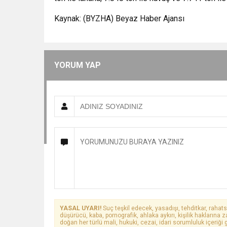
Kaynak: (BYZHA) Beyaz Haber Ajansı
YORUM YAP
YASAL UYARI!
Suç teşkil edecek, yasadışı, tehditkar, rahats
düşürücü, kaba, pornografik, ahlaka aykırı, kişilik haklarına z
doğan her türlü mali, hukuki, cezai, idari sorumluluk içeriği g