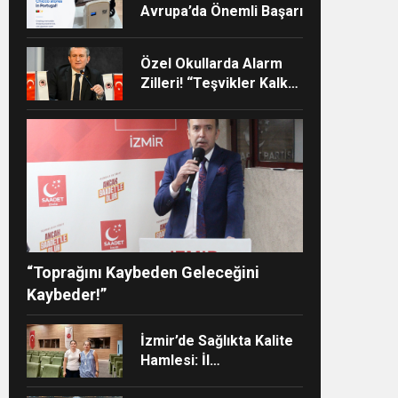
Avrupa’da Önemli Başarı
Özel Okullarda Alarm
Zilleri! “Teşvikler Kalktı,
Veli Devlet Okuluna
Yöneldi”
ndi”
“Toprağını Kaybeden Geleceğini
Kaybeder!”
İzmir’de Sağlıkta Kalite
Hamlesi: İl
Müdürlüğünün Şehir