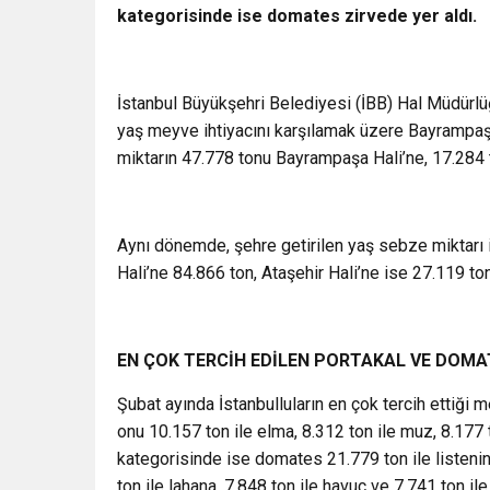
kategorisinde ise domates zirvede yer aldı.
İstanbul Büyükşehri Belediyesi (İBB) Hal Müdürlüğü
yaş meyve ihtiyacını karşılamak üzere Bayrampaşa
miktarın 47.778 tonu Bayrampaşa Hali’ne, 17.284 to
Aynı dönemde, şehre getirilen yaş sebze miktarı
Hali’ne 84.866 ton, Ataşehir Hali’ne ise 27.119 ton
EN ÇOK TERCİH EDİLEN PORTAKAL VE DOMA
Şubat ayında İstanbulluların en çok tercih ettiği m
onu 10.157 ton ile elma, 8.312 ton ile muz, 8.177 
kategorisinde ise domates 21.779 ton ile listenin
ton ile lahana, 7.848 ton ile havuç ve 7.741 ton ile 