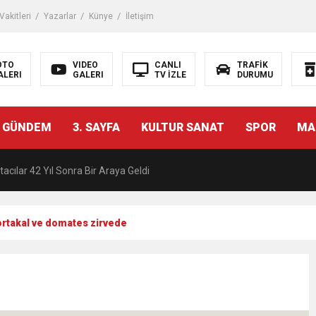
akitleri
Yazarlar
Künye
İletişim
OTO
VIDEO
CANLI
TRAFİK
ALERI
GALERI
TV İZLE
DURUMU
malı İnşaat Meclis Gündeminde: “Cumhurbaşkanı Kararnamesi Bile Çiğne
 GÜNDEM
3. SAYFA
KULTUR SANAT
SPOR
MA
ndan Tanıdığı İsim: Abdulrezak Kaldan Torbalı Yolunda
acılar 42 Yıl Sonra Bir Araya Geldi
Ç ZİHİNLER BİLİM, SANAT VE TEKNOLOJİYLE BULUŞTU
ortakal ve domates zirvede
una, 29 ülkeden 2606 sporcu katılacak
akanı Dr. Mehmet Muharrem Kasapoğlu’ndan Çiğli Maltepespor Kulübü’n