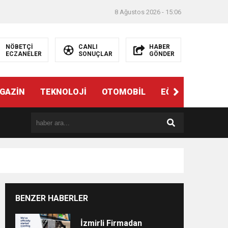
8 Ağustos 2026 - 15:06
NÖBETÇİ
CANLI
HABER
ECZANELER
SONUÇLAR
GÖNDER
ndi”
GAZİN
TEKNOLOJİ
OTOMOBİL
EĞİTİM
SAĞL
BENZER HABERLER
e
İzmirli Firmadan