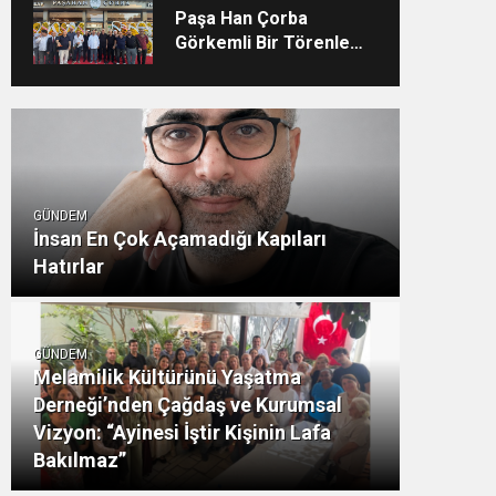
Hastanesi’nde TÜSKA
Paşa Han Çorba
adımı
Görkemli Bir Törenle
Hizmete Açıldı
GÜNDEM
İnsan En Çok Açamadığı Kapıları
Hatırlar
GÜNDEM
Melamilik Kültürünü Yaşatma
Derneği’nden Çağdaş ve Kurumsal
Vizyon: “Ayinesi İştir Kişinin Lafa
Bakılmaz”