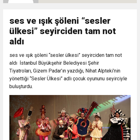
10:02
Gelecek Partisi İzmir Teşkilatı Ankara’da Güç
Halkla Kucaklaşmak”
Kulübü’ne Destek Ziyareti
ses ve ışık şöleni “sesler
9:33
CHP’li 3 Genç Tutuklandı: Siyasi Saldırının
Gösterisi Yaptı
ülkesi” seyirciden tam not
aldı
8:35
Anneler Günü’nde TAMEV ile İyilik ve Dayanışma
Hedefinde Mehmet Türkmen mi Var?
ses ve ışık şöleni “sesler ülkesi” seyirciden tam not
14:11
aldı İstanbul Büyükşehir Belediyesi Şehir
Buca’da Ruhsatı Tartışmalı İnşaat Meclis
Buluşması
Tiyatroları, Gizem Padar’ın yazdığı, Nihat Alpteki’nin
yönettiği “Sesler Ülkesi” adlı çocuk oyununu seyirciyle
18:28
Eğitim Camiasının Yakından Tanıdığı İsim:
Gündeminde: “Cumhurbaşkanı Kararnamesi
buluşturdu.
Abdulrezak Kaldan Torbalı Yolunda
Bile Çiğnendi”