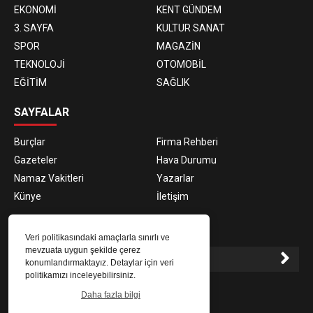
EKONOMİ
KENT GÜNDEM
3. SAYFA
KULTUR SANAT
SPOR
MAGAZİN
TEKNOLOJİ
OTOMOBİL
EĞİTİM
SAĞLIK
SAYFALAR
Burçlar
Firma Rehberi
Gazeteler
Hava Durumu
Namaz Vakitleri
Yazarlar
Künye
İletişim
E-BÜLTEN ABONELİĞİ
Veri politikasındaki amaçlarla sınırlı ve
mevzuata uygun şekilde çerez
konumlandırmaktayız. Detaylar için veri
politikamızı inceleyebilirsiniz.
E-Bülten aboneliği ile haberlere daha hızlı erişin.
Daha fazla bilgi