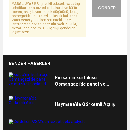
YASAL UYARI!
Suç teşkil edecek, yasadışı,
GÖNDER
tehditkar, rahatsız edici, hakaret ve küfür
içeren, aşağılayıcı, küçük düşürücü, kaba,
pornografik, ahlaka aykırı, kişilik haklarına
zarar verici ya da benzeri niteliklerde
içeriklerden doğan her türlü mali, hukuki,
cezai, idari sorumluluk içeriği gönderen
kişiye aittir.
BENZER HABERLER
Bursa’nın kurtuluşu
Osmangazi’de panel ve
müzikalle anlatıldı
Haymana’da Görkemli Açılış