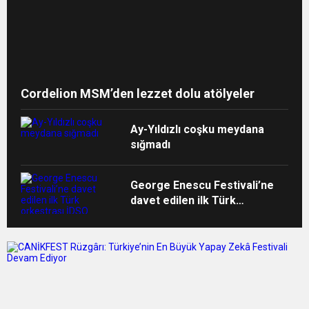
Cordelion MSM’den lezzet dolu atölyeler
Ay-Yıldızlı coşku meydana
sığmadı
George Enescu Festivali’ne
davet edilen ilk Türk
orkestrası İDSO alkışlarla
yurda döndü