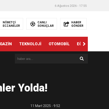
6 Ağustos 2026 - 17:55
NÖBETÇİ
CANLI
HABER
ECZANELER
SONUÇLAR
GÖNDER
ndi”
GAZİN
TEKNOLOJİ
OTOMOBİL
EĞİTİM
SAĞL
ler Yolda!
e
11 Mart 2025 - 9:52