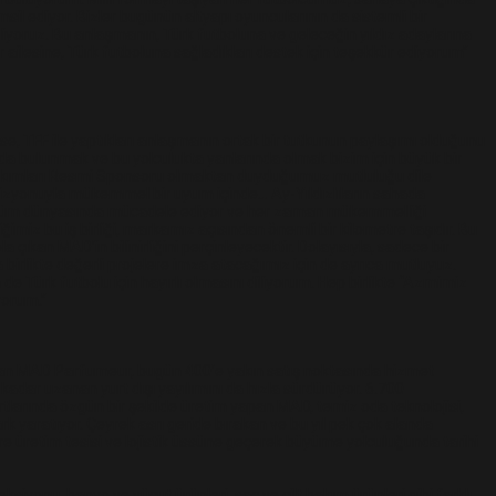
il ediyor. Bizler bugünün altyapı oyuncularının da sistemli bir
 ediyoruz. Bu anlaşmanın, Türk futboluna ve geleceğin yıldız adaylarına
ilesine, Türk futboluna sağladıkları destek için teşekkür ediyorum”
TFF ile yaptıkları anlaşmanın ortak bir tutkunun paylaşımı olduğunu
kıda bulunmak ve bu yolculukta yanlarında olmak bizim için büyük bir
l Takımları Resmi Sponsoru olmaktan duyduğumuz mutluluğu dile
e vizyonuyla mükemmel bir uyum içinde… Ay-Yıldızlıların sahada
arfüm dünyasında mücadele ediyor ve her zaman mükemmelliği
ğimiz bu iş birliği, markamız açısından önemli bir kilometre taşıdır. Bu
 çıkan MAD’in bilinirliğini perçinleyecektir. Dolayısıyla, sadece bir
 birlikte değerli projelere imza atacağımız için de ayrıca mutluyuz.
 Türk futbolu için hayırlı olmasını diliyorum. Hep birlikte “Azmimiz
yorum.”
lan MAD Parfumeur, bugün 400’e yakın satış noktasında hizmet
adar uzanan yurt dışı yayılımını da hızla sürdürüyor. 6.700
tlarında özgün bir şekilde üretim yapan MAD, temiz oda teknolojisi,
rk yaratıyor. Çeyrek asrı geride bırakan ve bu yıl pek çok alanda
gre üretim tesisi ve lojistik üssüne geçerek büyüme yolculuğunda tarihi
iyonu, banyo ve vücut ürünleri, saç ve cilt bakım ürünleri gibi farklı