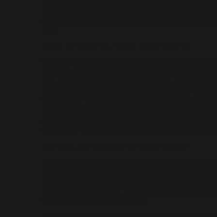
milyonlarca insanın heyecanını, tutkusunu ve gururunu tems
eğitimle geleceğin yıldızları olacağının bilinciyle hareket
büyük katkılar sağlayacağına inanıyorum. MAD Parfumeur a
dedi.
Doğru: Birlikte dünya markası olmak istiyoruz
MAD Parfumeur Yönetim Kurulu Başkanı Mehmet Doğru ise, 
vurguladı. “Milli Takımlarımızın sahadaki başarılarına kat
onur” diyen Doğru sözlerini şöyle sürdürdü: “Milli Futbo
getirmek istiyorum. Bu iş birliği, markamızın değerleri v
gösterdiği azim ve tutkuya benzer biçimde, bizler de p
hedefliyoruz. Türkiye Futbol Federasyonu ile gerçekleştirdi
adım, bir dünya markası olma hayali ile bu topraklardan yola
sponsor ilişkisinin ötesinde Türkiye Futbol Federasyonu’yla
Bizim için tarihi önemi olan bu anlaşmanın hem MAD hem de
Kadar Kalıcı” başarılara imza atacağımıza gönülden inanı
Çeyrek Asırlık Yolculukta Yeni Dönem Başlıyor
Ankara’da dünya markası olma hayaliyle 25 yıl önce kuru
verirken Almanya’dan Singapur’a, Bosna Hersek’ten Çin’e k
metrekarelik modern tesislerinde en yüksek kalite standar
otomatik dolum hatları ve dahili Ar-Ge ekibiyle sektörde fa
yatırımlarını artıran marka, 22 bin metrekarelik yeni ente
bir adım daha atmaya hazırlanıyor.
Geniş ürün yelpazesiyle dikkat çeken MAD, parfüm, ev koleks