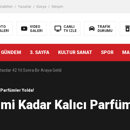
akitleri
Yazarlar
Künye
İletişim
OTO
VIDEO
CANLI
TRAFİK
ALERI
GALERI
TV İZLE
DURUMU
malı İnşaat Meclis Gündeminde: “Cumhurbaşkanı Kararnamesi Bile Çiğne
 GÜNDEM
3. SAYFA
KULTUR SANAT
SPOR
MA
ndan Tanıdığı İsim: Abdulrezak Kaldan Torbalı Yolunda
acılar 42 Yıl Sonra Bir Araya Geldi
Ç ZİHİNLER BİLİM, SANAT VE TEKNOLOJİYLE BULUŞTU
ı Parfümler Yolda!
zmi Kadar Kalıcı Parfüm
una, 29 ülkeden 2606 sporcu katılacak
akanı Dr. Mehmet Muharrem Kasapoğlu’ndan Çiğli Maltepespor Kulübü’n