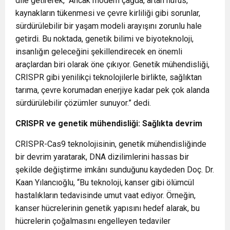
dile getirerek, “Ancak modern çağda, artan nüfus,
kaynakların tükenmesi ve çevre kirliliği gibi sorunlar,
sürdürülebilir bir yaşam modeli arayışını zorunlu hale
getirdi. Bu noktada, genetik bilimi ve biyoteknoloji,
insanlığın geleceğini şekillendirecek en önemli
araçlardan biri olarak öne çıkıyor. Genetik mühendisliği,
CRISPR gibi yenilikçi teknolojilerle birlikte, sağlıktan
tarıma, çevre korumadan enerjiye kadar pek çok alanda
sürdürülebilir çözümler sunuyor.” dedi.
CRISPR ve genetik mühendisliği: Sağlıkta devrim
CRISPR-Cas9 teknolojisinin, genetik mühendisliğinde
bir devrim yaratarak, DNA dizilimlerini hassas bir
şekilde değiştirme imkânı sunduğunu kaydeden Doç. Dr.
Kaan Yılancıoğlu, “Bu teknoloji, kanser gibi ölümcül
hastalıkların tedavisinde umut vaat ediyor. Örneğin,
kanser hücrelerinin genetik yapısını hedef alarak, bu
hücrelerin çoğalmasını engelleyen tedaviler