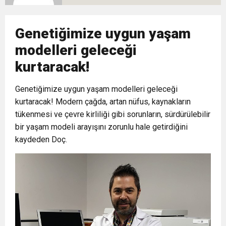
10:02
Gelecek Partisi İzmir Teşkilatı Ankara’da Güç
Halkla Kucaklaşmak”
Kulübü’ne Destek Ziyareti
Genetiğimize uygun yaşam
9:33
CHP’li 3 Genç Tutuklandı: Siyasi Saldırının
Gösterisi Yaptı
modelleri geleceği
kurtaracak!
8:35
Anneler Günü’nde TAMEV ile İyilik ve Dayanışma
Hedefinde Mehmet Türkmen mi Var?
Genetiğimize uygun yaşam modelleri geleceği
14:11
kurtaracak! Modern çağda, artan nüfus, kaynakların
Buca’da Ruhsatı Tartışmalı İnşaat Meclis
Buluşması
tükenmesi ve çevre kirliliği gibi sorunların, sürdürülebilir
bir yaşam modeli arayışını zorunlu hale getirdiğini
18:28
Eğitim Camiasının Yakından Tanıdığı İsim:
Gündeminde: “Cumhurbaşkanı Kararnamesi
kaydeden Doç.
Abdulrezak Kaldan Torbalı Yolunda
Bile Çiğnendi”