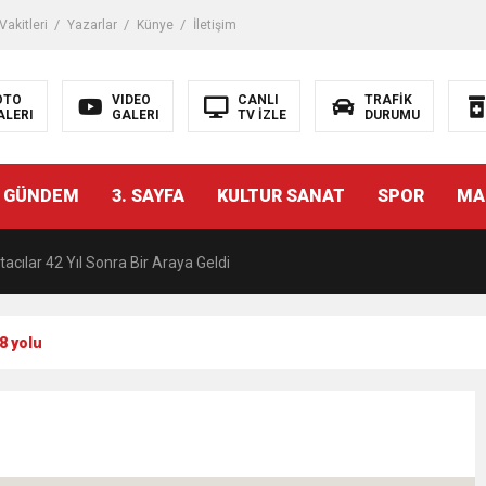
akitleri
Yazarlar
Künye
İletişim
OTO
VIDEO
CANLI
TRAFİK
ALERI
GALERI
TV İZLE
DURUMU
malı İnşaat Meclis Gündeminde: “Cumhurbaşkanı Kararnamesi Bile Çiğne
 GÜNDEM
3. SAYFA
KULTUR SANAT
SPOR
MA
ndan Tanıdığı İsim: Abdulrezak Kaldan Torbalı Yolunda
acılar 42 Yıl Sonra Bir Araya Geldi
Ç ZİHİNLER BİLİM, SANAT VE TEKNOLOJİYLE BULUŞTU
8 yolu
una, 29 ülkeden 2606 sporcu katılacak
akanı Dr. Mehmet Muharrem Kasapoğlu’ndan Çiğli Maltepespor Kulübü’n