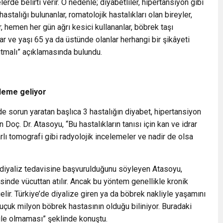
lerde belirti verir. O nedenle; diyabetliler, hipertansiyon gibi
astalığı bulunanlar, romatolojik hastalıkları olan bireyler,
, hemen her gün ağrı kesici kullananlar, böbrek taşı
lar ve yaşı 65 ya da üstünde olanlar herhangi bir şikâyeti
 tutmalı” açıklamasında bulundu.
deme geliyor
e sorun yaratan başlıca 3 hastalığın diyabet, hipertansiyon
 Doç. Dr. Atasoyu, “Bu hastalıkların tanısı için kan ve idrar
yarlı tomografi gibi radyolojik incelemeler ve nadir de olsa
 diyaliz tedavisine başvurulduğunu söyleyen Atasoyu,
sinde vücuttan atılır. Ancak bu yöntem genellikle kronik
ir. Türkiye’de diyalize giren ya da böbrek nakliyle yaşamını
uçuk milyon böbrek hastasının olduğu biliniyor. Buradaki
le olmaması” şeklinde konuştu.