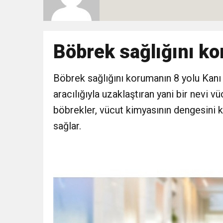
10:51
Yeni İl Başkanı “Çakır” 
Destek Ziyareti
10:02
Böbrek sağlığını ko
Gelecek Partisi İzmir Te
9:33
Böbrek sağlığını korumanın 8 yolu Kanı s
CHP’li 3 Genç Tutuklandı
aracılığıyla uzaklaştıran yani bir nevi 
8:35
Anneler Günü’nde TAMEV i
böbrekler, vücut kimyasının dengesini k
sağlar.
14:11
Buca’da Ruhsatı Tartış
18:28
Eğitim Camiasının Yakı