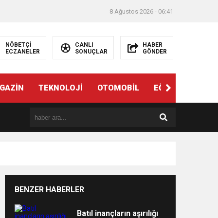
8 Ağustos 2026 - 06:41
NÖBETÇİ
CANLI
HABER
ECZANELER
SONUÇLAR
GÖNDER
ndi”
GAZİN
TEKNOLOJİ
OTOMOBİL
EĞİTİM
SAĞL
BENZER HABERLER
e
Batıl inançların aşırılığı