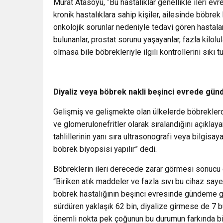
Murat Atasoyu, “Bu hastalıklar genellikle ileri evre
kronik hastalıklara sahip kişiler, ailesinde böbrek h
onkolojik sorunlar nedeniyle tedavi gören hastalar
bulunanlar, prostat sorunu yaşayanlar, fazla kilolu
olmasa bile böbrekleriyle ilgili kontrollerini sıkı
Diyaliz veya böbrek nakli beşinci evrede gün
Gelişmiş ve gelişmekte olan ülkelerde böbreklerd
ve glomerulonefritler olarak sıralandığını açıklayan
tahlillerinin yanı sıra ultrasonografi veya bilgisa
böbrek biyopsisi yapılır” dedi.
Böbreklerin ileri derecede zarar görmesi sonucu
“Biriken atık maddeler ve fazla sıvı bu cihaz saye
böbrek hastalığının beşinci evresinde gündeme gel
sürdüren yaklaşık 62 bin, diyalize girmese de 7 b
önemli nokta pek çoğunun bu durumun farkında bi