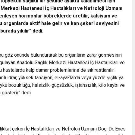
opyekûn sağlıklı bir şekilde ayakta kalabilmesi için
k Merkezi Hastanesi İç Hastalıkları ve Nefroloji Uzmanı
enleyen hormonlar böbreklerde üretilir, kalsiyum ve
 organlarda aktif hale gelir ve kan şekeri seviyesini
urada yıkılır” dedi.
nu göz önünde bulundurarak bu organların zarar görmesinin
rgulayan Anadolu Sağlık Merkezi Hastanesi İç Hastalıkları ve
 hastalarda kalp damar problemlerine de sık rastlanılır.
anlı idrar, yüksek tansiyon, el-ayaklarda veya yüzde şişlik ya
yku bozukluğu, halsizlik-güçsüzlük, iştahsızlık, kilo kaybı ve
i gösterir” dedi.
dikkat çeken İç Hastalıkları ve Nefroloji Uzmanı Doç. Dr. Enes