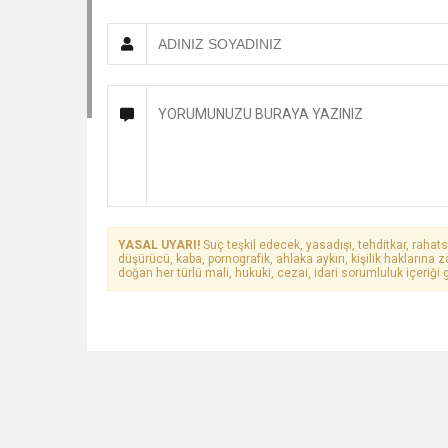
YASAL UYARI!
Suç teşkil edecek, yasadışı, tehditkar, rahats
düşürücü, kaba, pornografik, ahlaka aykırı, kişilik haklarına z
doğan her türlü mali, hukuki, cezai, idari sorumluluk içeriği g