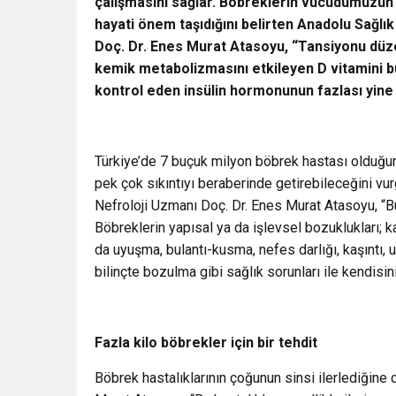
çalışmasını sağlar. Böbreklerin vücudumuzun t
hayati önem taşıdığını belirten Anadolu Sağlı
Doç. Dr. Enes Murat Atasoyu, “Tansiyonu düz
kemik metabolizmasını etkileyen D vitamini bu
kontrol eden insülin hormonunun fazlası yine b
Türkiye’de 7 buçuk milyon böbrek hastası olduğu
pek çok sıkıntıyı beraberinde getirebileceğini vu
Nefroloji Uzmanı Doç. Dr. Enes Murat Atasoyu, “Bu
Böbreklerin yapısal ya da işlevsel bozuklukları; k
da uyuşma, bulantı-kusma, nefes darlığı, kaşıntı, u
bilinçte bozulma gibi sağlık sorunları ile kendisin
Fazla kilo böbrekler için bir tehdit
Böbrek hastalıklarının çoğunun sinsi ilerlediğine 