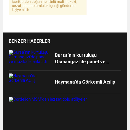
içeriklerden doğan her türlü mali, hukuki,
cezai, idari sorumluluk içeriği gönderen
kişiye aittir.
BENZER HABERLER
Bursa’nın kurtuluşu
Osmangazi’de panel ve
müzikalle anlatıldı
Haymana’da Görkemli Açılış