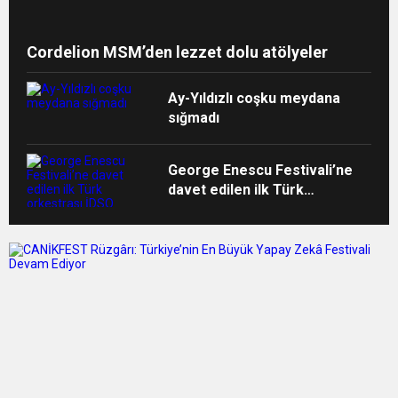
Cordelion MSM’den lezzet dolu atölyeler
Ay-Yıldızlı coşku meydana
sığmadı
George Enescu Festivali’ne
davet edilen ilk Türk
orkestrası İDSO alkışlarla
yurda döndü