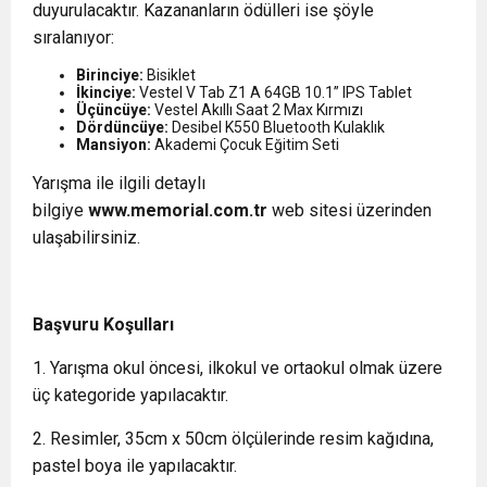
duyurulacaktır. Kazananların ödülleri ise şöyle
sıralanıyor:
Birinciye:
Bisiklet
İkinciye:
Vestel V Tab Z1 A 64GB 10.1” IPS Tablet
Üçüncüye:
Vestel Akıllı Saat 2 Max Kırmızı
Dördüncüye:
Desibel K550 Bluetooth Kulaklık
Mansiyon:
Akademi Çocuk Eğitim Seti
Yarışma ile ilgili detaylı
bilgiye
www.memorial.com.tr
web sitesi üzerinden
ulaşabilirsiniz.
Başvuru Koşulları
1. Yarışma okul öncesi, ilkokul ve ortaokul olmak üzere
üç kategoride yapılacaktır.
2. Resimler, 35cm x 50cm ölçülerinde resim kağıdına,
pastel boya ile yapılacaktır.