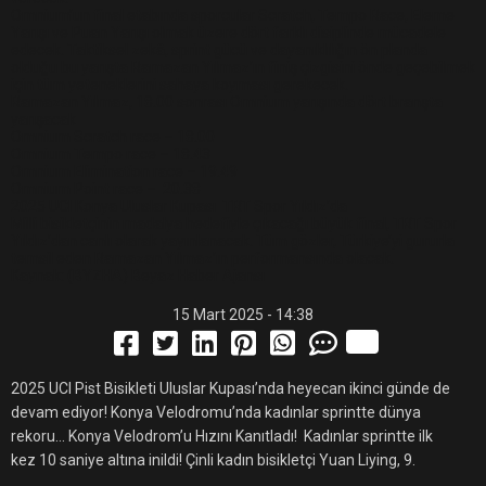
Omnium’un final etabında sporcular Scratch, Tempo Race, Eleme
Yarışı ve Puan Yarışı olmak üzere dört farklı disiplinde mücadele
edecek. Taktiksel zekâ, sprint gücü ve dayanıklılığın ön planda
olduğu bu yarışta Ramazan Yılmaz’ın finiş çizgisini önde geçebilmek
için tüm yeteneklerini sahaya koyması gerekecek.
Ramazan Yılmaz, 18.00 sonrası Omnium yarışında dört branşta
yarışacak
Omnium Scratch race – 18.00
Omnium Tempo race – 18.43
Omnium Elimination race – 19.49
Omnium Point race – 20.38
2025 UCI Konya Uluslar Kupası TRT Spor Yıldız’da
Milli bisikletçinin madalya hedefiyle çıkacağı büyük final, TRT Spor
Yıldız’dan canlı olarak yayınlanacak. Tüm gözler, Türkiye’yi gururla
temsil eden Ramazan Yılmaz’ın performansında olacak.
Kaynak: (BYZHA) Beyaz Haber Ajansı
15 Mart 2025 - 14:38
2025 UCI Pist Bisikleti Uluslar Kupası’nda heyecan ikinci günde de
devam ediyor! Konya Velodromu’nda kadınlar sprintte dünya
rekoru… Konya Velodrom’u Hızını Kanıtladı! Kadınlar sprintte ilk
kez 10 saniye altına inildi! Çinli kadın bisikletçi Yuan Liying, 9.