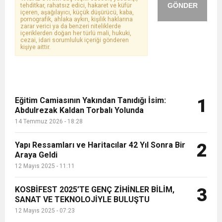
GÖNDER
tehditkar, rahatsız edici, hakaret ve küfür
içeren, aşağılayıcı, küçük düşürücü, kaba,
pornografik, ahlaka aykırı, kişilik haklarına
zarar verici ya da benzeri niteliklerde
içeriklerden doğan her türlü mali, hukuki,
cezai, idari sorumluluk içeriği gönderen
kişiye aittir.
Eğitim Camiasının Yakından Tanıdığı İsim:
1
Abdulrezak Kaldan Torbalı Yolunda
14 Temmuz 2026 - 18:28
Yapı Ressamları ve Haritacılar 42 Yıl Sonra Bir
2
Araya Geldi
12 Mayıs 2025 - 11:11
KOSBİFEST 2025’TE GENÇ ZİHİNLER BİLİM,
3
SANAT VE TEKNOLOJİYLE BULUŞTU
12 Mayıs 2025 - 07:23