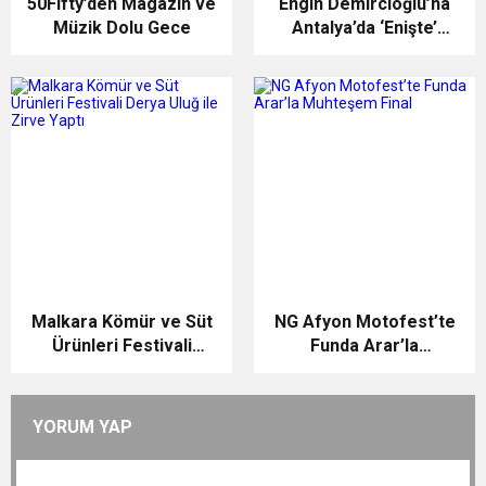
50Fifty’den Magazin ve
Engin Demircioğlu’na
Müzik Dolu Gece
Antalya’da ‘Enişte’
sevgisi
Malkara Kömür ve Süt
NG Afyon Motofest’te
Ürünleri Festivali
Funda Arar’la
Derya Uluğ ile Zirve
Muhteşem Final
Yaptı
YORUM YAP