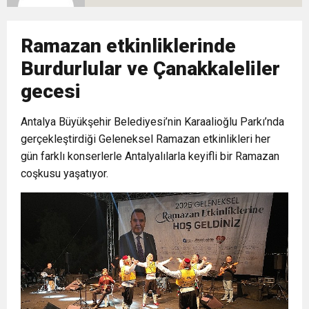
9:33
CHP’li 3 Genç Tutuklandı: Siyasi Saldırının
Gösterisi Yaptı
Ramazan etkinliklerinde
8:35
Anneler Günü’nde TAMEV ile İyilik ve Dayanışma
Hedefinde Mehmet Türkmen mi Var?
Burdurlular ve Çanakkaleliler
gecesi
14:11
Buca’da Ruhsatı Tartışmalı İnşaat Meclis
Buluşması
Antalya Büyükşehir Belediyesi’nin Karaalioğlu Parkı’nda
18:28
gerçekleştirdiği Geleneksel Ramazan etkinlikleri her
Eğitim Camiasının Yakından Tanıdığı İsim:
Gündeminde: “Cumhurbaşkanı Kararnamesi
gün farklı konserlerle Antalyalılarla keyifli bir Ramazan
coşkusu yaşatıyor.
Abdulrezak Kaldan Torbalı Yolunda
Bile Çiğnendi”