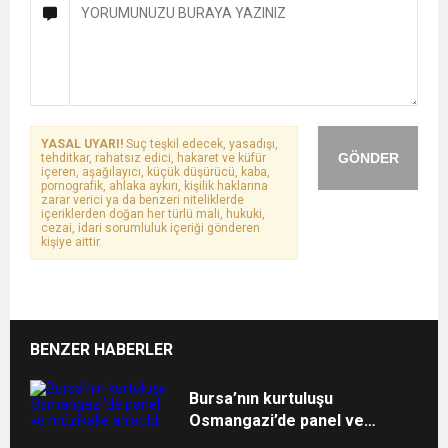
YASAL UYARI!
Suç teşkil edecek, yasadışı,
GÖNDER
tehditkar, rahatsız edici, hakaret ve küfür
içeren, aşağılayıcı, küçük düşürücü, kaba,
pornografik, ahlaka aykırı, kişilik haklarına
zarar verici ya da benzeri niteliklerde
içeriklerden doğan her türlü mali, hukuki,
cezai, idari sorumluluk içeriği gönderen
kişiye aittir.
BENZER HABERLER
Bursa’nın kurtuluşu
Osmangazi’de panel ve
müzikalle anlatıldı