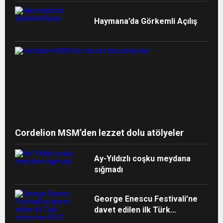
Haymana’da Görkemli Açılış
Cordelion MSM’den lezzet dolu atölyeler
Ay-Yıldızlı coşku meydana
sığmadı
George Enescu Festivali’ne
davet edilen ilk Türk
orkestrası İDSO alkışlarla