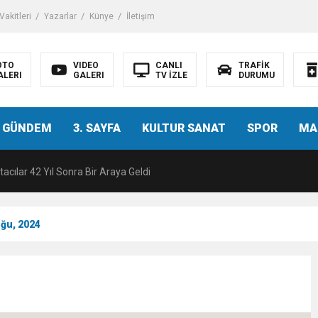
akitleri
Yazarlar
Künye
İletişim
OTO
VIDEO
CANLI
TRAFİK
ALERI
GALERI
TV İZLE
DURUMU
malı İnşaat Meclis Gündeminde: “Cumhurbaşkanı Kararnamesi Bile Çiğne
 GÜNDEM
3. SAYFA
KULTUR SANAT
SPOR
MA
ndan Tanıdığı İsim: Abdulrezak Kaldan Torbalı Yolunda
acılar 42 Yıl Sonra Bir Araya Geldi
Ç ZİHİNLER BİLİM, SANAT VE TEKNOLOJİYLE BULUŞTU
uğu, 2024
una, 29 ülkeden 2606 sporcu katılacak
akanı Dr. Mehmet Muharrem Kasapoğlu’ndan Çiğli Maltepespor Kulübü’n