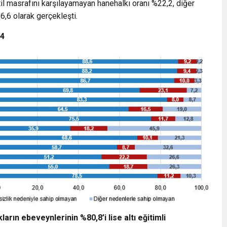
til masrafını karşılayamayan hanehalkı oranı %22,2, diğer
,6 olarak gerçekleşti.
24
arın ebeveynlerinin %80,8’i lise altı eğitimli