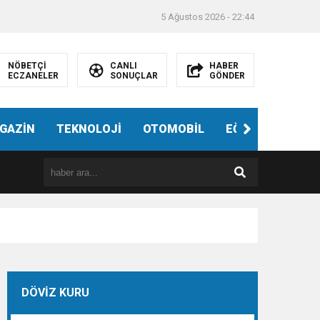
5 Ağustos 2026 - 22:44
NÖBETÇİ
CANLI
HABER
ECZANELER
SONUÇLAR
GÖNDER
ndi”
GAZİN
TEKNOLOJİ
OTOMOBİL
EĞİTİM
SAĞL
DÖVİZ KURU
e