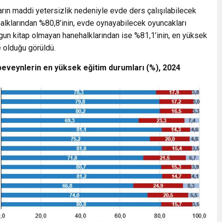
arın maddi yetersizlik nedeniyle evde ders çalışılabilecek
lklarından %80,8’inin, evde oynayabilecek oyuncakları
ygun kitap olmayan hanehalklarından ise %81,1’inin, en yüksek
e olduğu görüldü.
eveynlerin en yüksek eğitim durumları (%), 2024