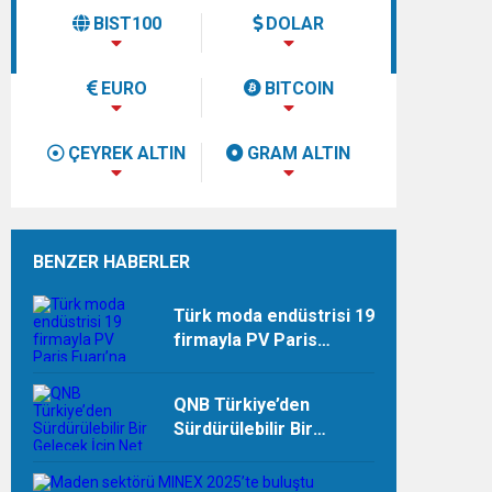
BIST100
DOLAR
EURO
BITCOIN
ÇEYREK ALTIN
GRAM ALTIN
BENZER HABERLER
ndi”
Türk moda endüstrisi 19
firmayla PV Paris
Fuarı’na çıkarma
yapıyor
QNB Türkiye’den
Sürdürülebilir Bir
Gelecek İçin Net Sıfır
Sözü