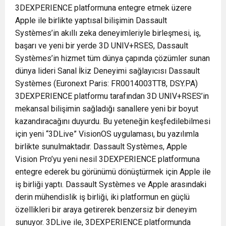
3DEXPERIENCE platformuna entegre etmek üzere
Apple ile birlikte yaptısal bilişimin Dassault
Systèmes’in akıllı zeka deneyimleriyle birleşmesi, iş,
başarı ve yeni bir yerde 3D UNIV+RSES, Dassault
Systèmes’in hizmet tüm dünya çapında çözümler sunan
dünya lideri Sanal İkiz Deneyimi sağlayıcısı Dassault
Systèmes (Euronext Paris: FR0014003TT8, DSY.PA)
3DEXPERIENCE platformu tarafından 3D UNIV+RSES’in
mekansal bilişimin sağladığı sanallere yeni bir boyut
kazandıracağını duyurdu. Bu yeteneğin keşfedilebilmesi
için yeni “3DLive” VisionOS uygulaması, bu yazılımla
birlikte sunulmaktadır. Dassault Systèmes, Apple
Vision Pro’yu yeni nesil 3DEXPERIENCE platformuna
entegre ederek bu görünümü dönüştürmek için Apple ile
iş birliği yaptı. Dassault Systèmes ve Apple arasındaki
derin mühendislik iş birliği, iki platformun en güçlü
özellikleri bir araya getirerek benzersiz bir deneyim
sunuyor. 3DLive ile, 3DEXPERIENCE platformunda