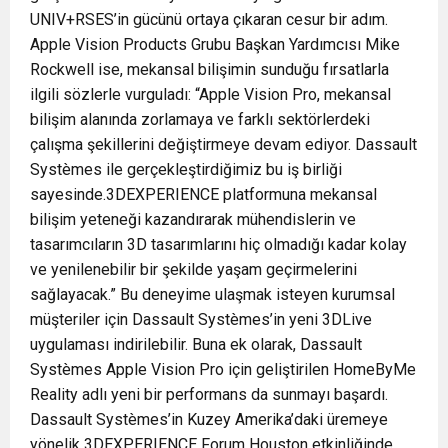
UNIV+RSES’in gücünü ortaya çıkaran cesur bir adım.
Apple Vision Products Grubu Başkan Yardımcısı Mike
Rockwell ise, mekansal bilişimin sunduğu fırsatlarla
ilgili sözlerle vurguladı: “Apple Vision Pro, mekansal
bilişim alanında zorlamaya ve farklı sektörlerdeki
çalışma şekillerini değiştirmeye devam ediyor. Dassault
Systèmes ile gerçekleştirdiğimiz bu iş birliği
sayesinde.3DEXPERIENCE platformuna mekansal
bilişim yeteneği kazandırarak mühendislerin ve
tasarımcıların 3D tasarımlarını hiç olmadığı kadar kolay
ve yenilenebilir bir şekilde yaşam geçirmelerini
sağlayacak.” Bu deneyime ulaşmak isteyen kurumsal
müşteriler için Dassault Systèmes’in yeni 3DLive
uygulaması indirilebilir. Buna ek olarak, Dassault
Systèmes Apple Vision Pro için geliştirilen HomeByMe
Reality adlı yeni bir performans da sunmayı başardı.
Dassault Systèmes’in Kuzey Amerika’daki üremeye
yönelik 3DEXPERIENCE Forum Houston etkinliğinde