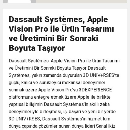
10:02
Gelecek Partisi İzmir Teşkilatı Ankara’da Güç
Halkla Kucaklaşmak”
Kulübü’ne Destek Ziyareti
Dassault Systèmes, Apple
9:33
CHP’li 3 Genç Tutuklandı: Siyasi Saldırının
Gösterisi Yaptı
Vision Pro ile Ürün Tasarımı
ve Üretimini Bir Sonraki
8:35
Anneler Günü’nde TAMEV ile İyilik ve Dayanışma
Hedefinde Mehmet Türkmen mi Var?
Boyuta Taşıyor
14:11
Buca’da Ruhsatı Tartışmalı İnşaat Meclis
Buluşması
Dassault Systèmes, Apple Vision Pro ile Ürün Tasarımı
ve Üretimini Bir Sonraki Boyuta Taşıyor Dassault
18:28
Systèmes, yakın zamanda duyurulan 3D UNIV+RSES’te
Eğitim Camiasının Yakından Tanıdığı İsim:
Gündeminde: “Cumhurbaşkanı Kararnamesi
güçlü, kalıcı ve sürükleyici mekansal deneyimler
sunmak üzere Apple Vision Pro’yu 3DEXPERIENCE
Abdulrezak Kaldan Torbalı Yolunda
Bile Çiğnendi”
platformuna entegre etmek üzere Apple ile birlikte
yaptısal bilişimin Dassault Systèmes’in akıllı zeka
deneyimleriyle birleşmesi, iş, başarı ve yeni bir yerde
3D UNIV+RSES, Dassault Systèmes’in hizmet tüm
dünya çapında çözümler sunan dünya lideri Sanal İkiz