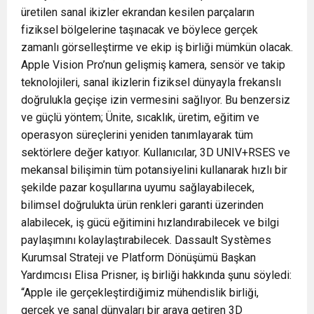
üretilen sanal ikizler ekrandan kesilen parçaların
fiziksel bölgelerine taşınacak ve böylece gerçek
zamanlı görselleştirme ve ekip iş birliği mümkün olacak.
Apple Vision Pro’nun gelişmiş kamera, sensör ve takip
teknolojileri, sanal ikizlerin fiziksel dünyayla frekanslı
doğrulukla geçişe izin vermesini sağlıyor. Bu benzersiz
ve güçlü yöntem; Ünite, sıcaklık, üretim, eğitim ve
operasyon süreçlerini yeniden tanımlayarak tüm
sektörlere değer katıyor. Kullanıcılar, 3D UNIV+RSES ve
mekansal bilişimin tüm potansiyelini kullanarak hızlı bir
şekilde pazar koşullarına uyumu sağlayabilecek,
bilimsel doğrulukta ürün renkleri garanti üzerinden
alabilecek, iş gücü eğitimini hızlandırabilecek ve bilgi
paylaşımını kolaylaştırabilecek. Dassault Systèmes
Kurumsal Strateji ve Platform Dönüşümü Başkan
Yardımcısı Elisa Prisner, iş birliği hakkında şunu söyledi:
“Apple ile gerçekleştirdiğimiz mühendislik birliği,
gerçek ve sanal dünyaları bir araya getiren 3D