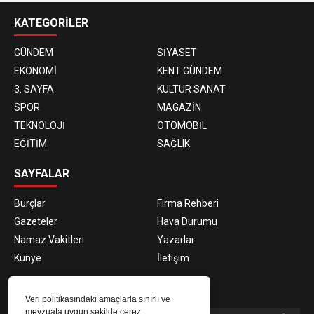
KATEGORİLER
GÜNDEM
SİYASET
EKONOMİ
KENT GÜNDEM
3. SAYFA
KULTUR SANAT
SPOR
MAGAZİN
TEKNOLOJİ
OTOMOBİL
EĞİTİM
SAĞLIK
SAYFALAR
Burçlar
Firma Rehberi
Gazeteler
Hava Durumu
Namaz Vakitleri
Yazarlar
Künye
İletişim
E-BÜLTEN ABONELİĞİ
Veri politikasındaki amaçlarla sınırlı ve
mevzuata uygun şekilde çerez