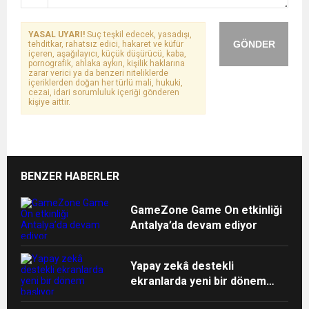
YASAL UYARI!
Suç teşkil edecek, yasadışı,
GÖNDER
tehditkar, rahatsız edici, hakaret ve küfür
içeren, aşağılayıcı, küçük düşürücü, kaba,
pornografik, ahlaka aykırı, kişilik haklarına
zarar verici ya da benzeri niteliklerde
içeriklerden doğan her türlü mali, hukuki,
cezai, idari sorumluluk içeriği gönderen
kişiye aittir.
BENZER HABERLER
GameZone Game On etkinliği
Antalya’da devam ediyor
Yapay zekâ destekli
ekranlarda yeni bir dönem
başlıyor