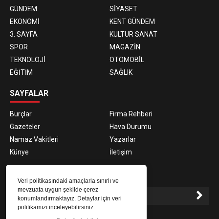
GÜNDEM
SİYASET
EKONOMİ
KENT GÜNDEM
3. SAYFA
KULTUR SANAT
SPOR
MAGAZİN
TEKNOLOJİ
OTOMOBİL
EĞİTİM
SAĞLIK
SAYFALAR
Burçlar
Firma Rehberi
Gazeteler
Hava Durumu
Namaz Vakitleri
Yazarlar
Künye
İletişim
E-BÜLTEN ABONELİĞİ
Veri politikasındaki amaçlarla sınırlı ve
mevzuata uygun şekilde çerez
konumlandırmaktayız. Detaylar için veri
politikamızı inceleyebilirsiniz.
E-Bülten aboneliği ile haberlere daha hızlı erişin.