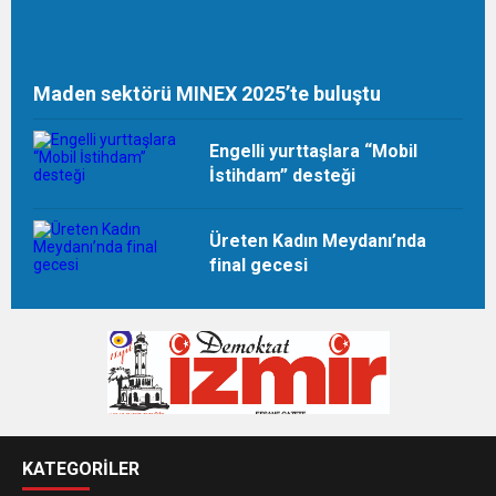
Maden sektörü MINEX 2025’te buluştu
Engelli yurttaşlara “Mobil
İstihdam” desteği
Üreten Kadın Meydanı’nda
final gecesi
KATEGORİLER