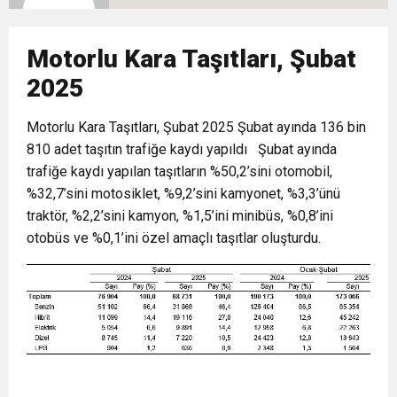
10:02
Gelecek Partisi İzmir Teşkilatı Ankara’da Güç
Halkla Kucaklaşmak”
Kulübü’ne Destek Ziyareti
Motorlu Kara Taşıtları, Şubat
9:33
CHP’li 3 Genç Tutuklandı: Siyasi Saldırının
Gösterisi Yaptı
2025
8:35
Motorlu Kara Taşıtları, Şubat 2025 Şubat ayında 136 bin
Anneler Günü’nde TAMEV ile İyilik ve Dayanışma
Hedefinde Mehmet Türkmen mi Var?
810 adet taşıtın trafiğe kaydı yapıldı Şubat ayında
trafiğe kaydı yapılan taşıtların %50,2’sini otomobil,
14:11
Buca’da Ruhsatı Tartışmalı İnşaat Meclis
Buluşması
%32,7’sini motosiklet, %9,2’sini kamyonet, %3,3’ünü
traktör, %2,2’sini kamyon, %1,5’ini minibüs, %0,8’ini
18:28
Eğitim Camiasının Yakından Tanıdığı İsim:
Gündeminde: “Cumhurbaşkanı Kararnamesi
otobüs ve %0,1’ini özel amaçlı taşıtlar oluşturdu.
Abdulrezak Kaldan Torbalı Yolunda
Bile Çiğnendi”