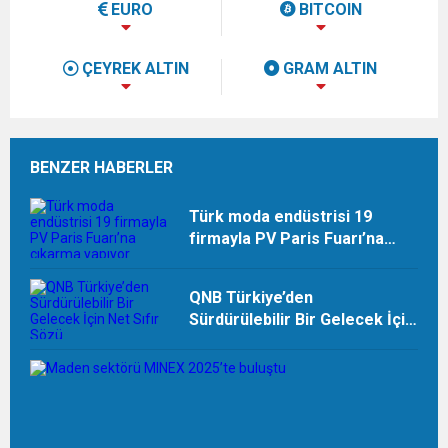
EURO
BITCOIN
ÇEYREK ALTIN
GRAM ALTIN
BENZER HABERLER
Türk moda endüstrisi 19
firmayla PV Paris Fuarı’na
çıkarma yapıyor
QNB Türkiye’den
Sürdürülebilir Bir Gelecek İçin
Net Sıfır Sözü