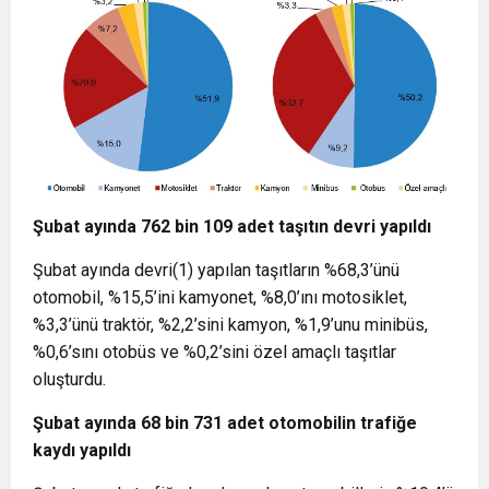
Şubat ayında 762 bin 109 adet taşıtın devri yapıldı
Şubat ayında devri
(1)
yapılan taşıtların %68,3’ünü
otomobil, %15,5’ini kamyonet, %8,0’ını motosiklet,
%3,3’ünü traktör, %2,2’sini kamyon, %1,9’unu minibüs,
%0,6’sını otobüs ve %0,2’sini özel amaçlı taşıtlar
oluşturdu.
Şubat ayında 68 bin 731 adet otomobilin trafiğe
kaydı yapıldı