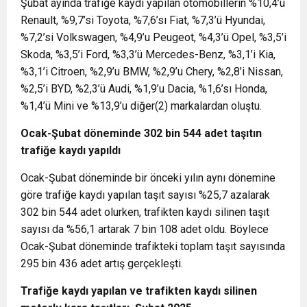
Şubat ayında trafiğe kaydı yapılan otomobillerin %10,4’ü
Renault, %9,7’si Toyota, %7,6’sı Fiat, %7,3’ü Hyundai,
%7,2’si Volkswagen, %4,9’u Peugeot, %4,3’ü Opel, %3,5’i
Skoda, %3,5’i Ford, %3,3’ü Mercedes-Benz, %3,1’i Kia,
%3,1’i Citroen, %2,9’u BMW, %2,9’u Chery, %2,8’i Nissan,
%2,5’i BYD, %2,3’ü Audi, %1,9’u Dacia, %1,6’sı Honda,
%1,4’ü Mini ve %13,9’u diğer
(2)
markalardan oluştu.
Ocak-Şubat döneminde 302 bin 544 adet taşıtın
trafiğe kaydı yapıldı
Ocak-Şubat döneminde bir önceki yılın aynı dönemine
göre trafiğe kaydı yapılan taşıt sayısı %25,7 azalarak
302 bin 544 adet olurken, trafikten kaydı silinen taşıt
sayısı da %56,1 artarak 7 bin 108 adet oldu. Böylece
Ocak-Şubat döneminde trafikteki toplam taşıt sayısında
295 bin 436 adet artış gerçekleşti.
Trafiğe kaydı yapılan ve trafikten kaydı silinen