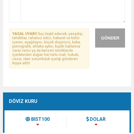
YASAL UYARI!
Suç teşkil edecek, yasadışı,
GÖNDER
tehditkar, rahatsız edici, hakaret ve küfür
içeren, aşağılayıcı, küçük düşürücü, kaba,
pornografik, ahlaka aykırı, kişilik haklarına
zarar verici ya da benzeri niteliklerde
içeriklerden doğan her türlü mali, hukuki,
cezai, idari sorumluluk içeriği gönderen
kişiye aittir.
DÖVİZ KURU
BIST100
DOLAR