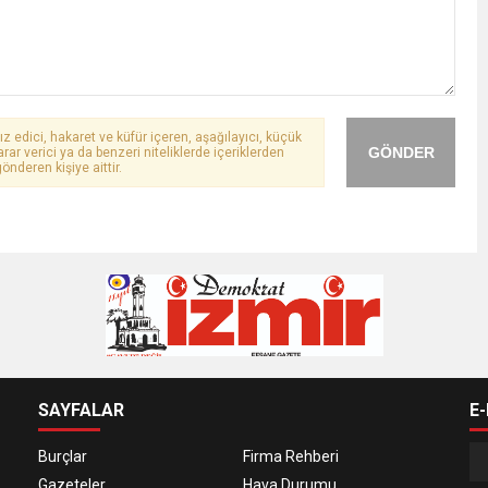
ız edici, hakaret ve küfür içeren, aşağılayıcı, küçük
GÖNDER
arar verici ya da benzeri niteliklerde içeriklerden
önderen kişiye aittir.
SAYFALAR
E
Burçlar
Firma Rehberi
Gazeteler
Hava Durumu