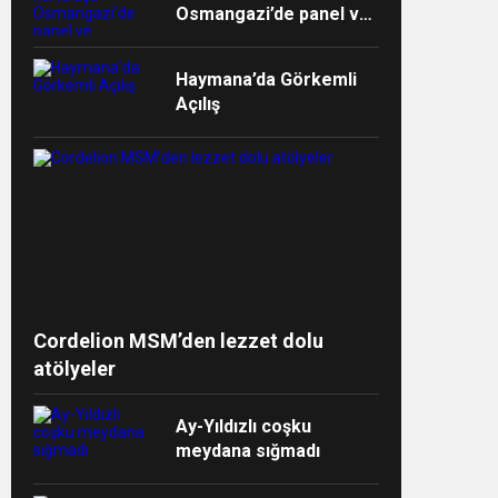
Osmangazi’de panel ve
müzikalle anlatıldı
Haymana’da Görkemli
Açılış
ndi”
Cordelion MSM’den lezzet dolu
atölyeler
Ay-Yıldızlı coşku
meydana sığmadı