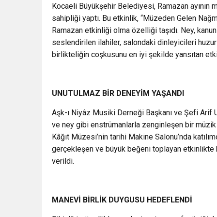
Kocaeli Büyükşehir Belediyesi, Ramazan ayının ma
sahipliği yaptı. Bu etkinlik, “Müzeden Gelen Nağ
Ramazan etkinliği olma özelliği taşıdı. Ney, kan
seslendirilen ilahiler, salondaki dinleyicileri huz
birlikteliğin coşkusunu en iyi şekilde yansıtan etki
UNUTULMAZ BİR DENEYİM YAŞANDI
Aşk-ı Niyâz Musiki Derneği Başkanı ve Şefi Arif U
ve ney gibi enstrümanlarla zenginleşen bir müzik
Kâğıt Müzesi’nin tarihi Makine Salonu’nda katılım
gerçekleşen ve büyük beğeni toplayan etkinlikte 
verildi.
MANEVİ BİRLİK DUYGUSU HEDEFLENDİ