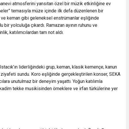
nevi atmosferini yansıtan özel bir müzik etkinliğine ev
meler” temasıyla müze içinde ilk defa düzenlenen bir
un ve keman gibi geleneksel enstrümanlar eşliğinde
urlu bir yolculuğa çıkardı. Ramazan ayının ruhunu ve
nlik, katılımcılardan tam not aldı.
stacık’ın liderliğindeki grup, keman, klasik kemençe, kanun
 ziyafeti sundu. Koro eşliğinde gerçekleştirilen konser, SEKA
cılara unutulmaz bir deneyim yaşattı. Yoğun katılımla
kadim tekke musikisinden örneklere ve irfan türkülerine yer