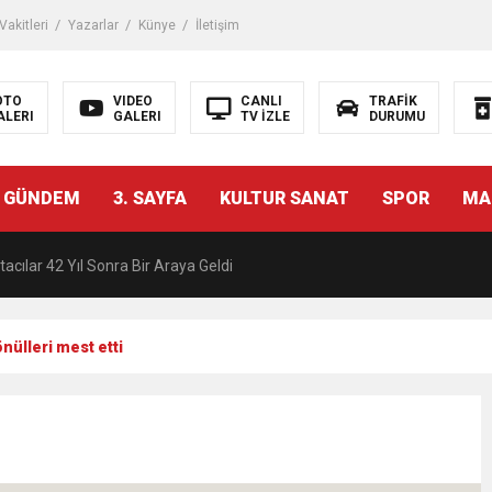
akitleri
Yazarlar
Künye
İletişim
OTO
VIDEO
CANLI
TRAFİK
ALERI
GALERI
TV İZLE
DURUMU
malı İnşaat Meclis Gündeminde: “Cumhurbaşkanı Kararnamesi Bile Çiğne
 GÜNDEM
3. SAYFA
KULTUR SANAT
SPOR
MA
ndan Tanıdığı İsim: Abdulrezak Kaldan Torbalı Yolunda
acılar 42 Yıl Sonra Bir Araya Geldi
Ç ZİHİNLER BİLİM, SANAT VE TEKNOLOJİYLE BULUŞTU
nülleri mest etti
una, 29 ülkeden 2606 sporcu katılacak
akanı Dr. Mehmet Muharrem Kasapoğlu’ndan Çiğli Maltepespor Kulübü’n