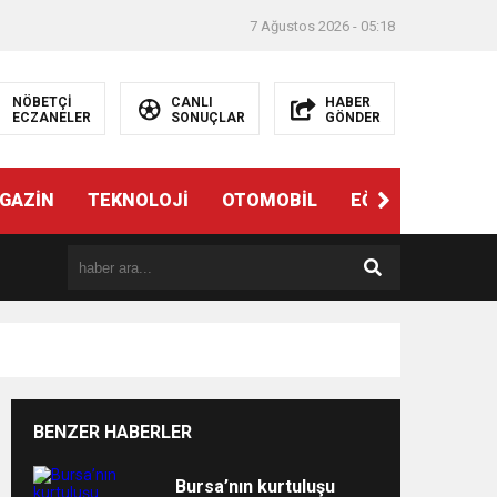
7 Ağustos 2026 - 05:18
NÖBETÇİ
CANLI
HABER
ECZANELER
SONUÇLAR
GÖNDER
ndi”
GAZİN
TEKNOLOJİ
OTOMOBİL
EĞİTİM
SAĞL
BENZER HABERLER
e
Bursa’nın kurtuluşu