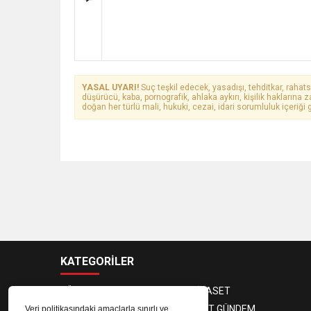
YASAL UYARI!
Suç teşkil edecek, yasadışı, tehditkar, rahats
düşürücü, kaba, pornografik, ahlaka aykırı, kişilik haklarına z
doğan her türlü mali, hukuki, cezai, idari sorumluluk içeriği g
KATEGORİLER
GÜNDEM
SİYASET
EKONOMİ
KENT GÜNDEM
Veri politikasındaki amaçlarla sınırlı ve