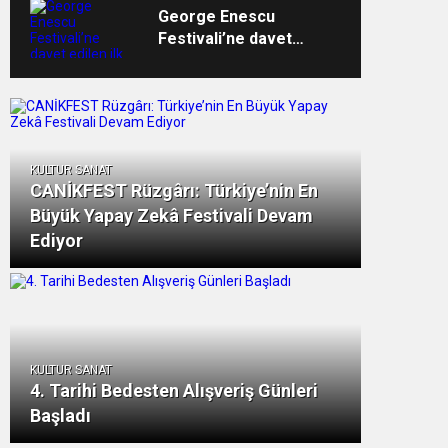
George Enescu
Festivali’ne davet
edilen ilk Türk
orkestrası İDSO
alkışlarla yurda döndü
KULTUR SANAT
CANİKFEST Rüzgârı: Türkiye’nin En
Büyük Yapay Zekâ Festivali Devam
Ediyor
KULTUR SANAT
4. Tarihi Bedesten Alışveriş Günleri
Başladı