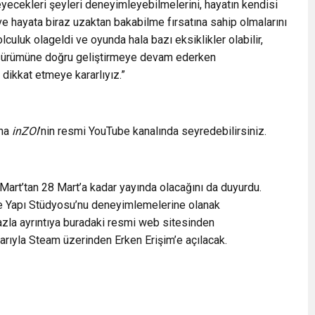
ecekleri şeyleri deneyimleyebilmelerini, hayatın kendisi
e hayata biraz uzaktan bakabilme fırsatına sahip olmalarını
lculuk olageldi ve oyunda hala bazı eksiklikler olabilir,
 sürümüne doğru geliştirmeye devam ederken
dikkat etmeye kararlıyız.”
ına
inZOI
’nin resmi YouTube kanalında seyredebilirsiniz.
art’tan 28 Mart’a kadar yayında olacağını da duyurdu.
ve Yapı Stüdyosu’nu deneyimlemelerine olanak
azla ayrıntıya buradaki resmi web sitesinden
barıyla Steam üzerinden Erken Erişim’e açılacak.