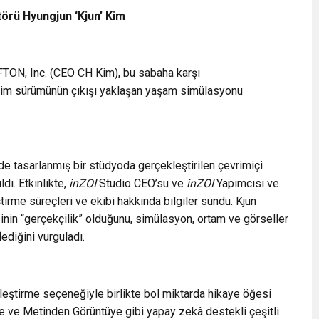
törü Hyungjun ‘Kjun’ Kim
ON, Inc. (CEO CH Kim), bu sabaha karşı
im sürümünün çıkışı yaklaşan yaşam simülasyonu
e tasarlanmış bir stüdyoda gerçekleştirilen çevrimiçi
dı. Etkinlikte,
inZOI
Studio CEO’su ve
inZOI
Yapımcısı ve
irme süreçleri ve ekibi hakkında bilgiler sundu. Kjun
inin “gerçekçilik” olduğunu, simülasyon, ortam ve görseller
ediğini vurguladı.
leştirme seçeneğiyle birlikte bol miktarda hikaye öğesi
te ve Metinden Görüntüye gibi yapay zekâ destekli çeşitli