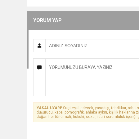
YORUM YAP
YASAL UYARI!
Suç teşkil edecek, yasadışı, tehditkar, rahats
düşürücü, kaba, pornografik, ahlaka aykırı, kişilik haklarına z
doğan her türlü mali, hukuki, cezai, idari sorumluluk içeriği g