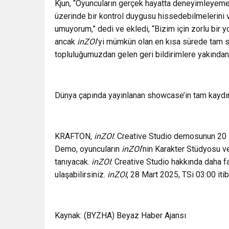
Kjun, “Oyuncuların gerçek hayatta deneyimleyemey
üzerinde bir kontrol duygusu hissedebilmelerini v
umuyorum,” dedi ve ekledi, “Bizim için zorlu bir yo
ancak
inZOI
’yi mümkün olan en kısa sürede tam
topluluğumuzdan gelen geri bildirimlere yakından 
Dünya çapında yayınlanan showcase’in tam kayd
KRAFTON,
inZOI
: Creative Studio demosunun 20 M
Demo, oyuncuların
inZOI
‘nin Karakter Stüdyosu 
tanıyacak.
inZOI
: Creative Studio hakkında daha f
ulaşabilirsiniz.
inZOI
, 28 Mart 2025, TSi 03:00 iti
Kaynak: (BYZHA) Beyaz Haber Ajansı