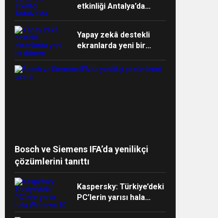
etkinliği Antalya’da
devam ediyor
Yapay zekâ destekli
ekranlarda yeni bir
dönem başlıyor
ndi”
Bosch ve Siemens IFA’da yenilikçi
çözümlerini tanıttı
Kaspersky: Türkiye’deki
PC’lerin yarısı hala
Windows 10 işletim