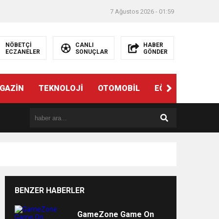
7 Ağustos 2026 - 01:59
NÖBETÇİ
CANLI
HABER
ECZANELER
SONUÇLAR
GÖNDER
ndi”
GAZİN
TEKNOLOJİ
OTOMOBİL
EĞİTİM
SAĞL
BENZER HABERLER
e
GameZone Game On