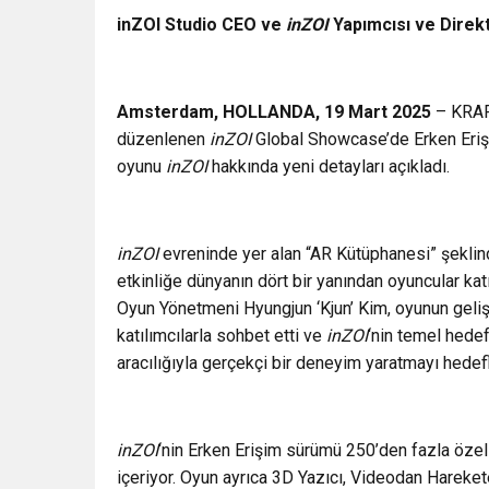
inZOI Studio CEO ve
inZOI
Yapımcısı ve Direk
Amsterdam, HOLLANDA, 19 Mart 2025
– KRAFT
düzenlenen
inZOI
Global Showcase’de Erken Eriş
oyunu
inZOI
hakkında yeni detayları açıkladı.
inZOI
evreninde yer alan “AR Kütüphanesi” şeklind
etkinliğe dünyanın dört bir yanından oyuncular katıl
Oyun Yönetmeni Hyungjun ‘Kjun’ Kim, oyunun gelişt
katılımcılarla sohbet etti ve
inZOI
‘nin temel hedef
aracılığıyla gerçekçi bir deneyim yaratmayı hedefl
inZOI
‘nin Erken Erişim sürümü 250’den fazla özel
içeriyor. Oyun ayrıca 3D Yazıcı, Videodan Hareke