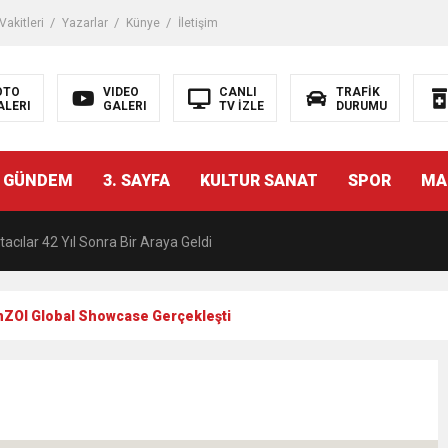
akitleri
Yazarlar
Künye
İletişim
OTO
VIDEO
CANLI
TRAFİK
ALERI
GALERI
TV İZLE
DURUMU
malı İnşaat Meclis Gündeminde: “Cumhurbaşkanı Kararnamesi Bile Çiğne
 GÜNDEM
3. SAYFA
KULTUR SANAT
SPOR
MA
ndan Tanıdığı İsim: Abdulrezak Kaldan Torbalı Yolunda
acılar 42 Yıl Sonra Bir Araya Geldi
Ç ZİHİNLER BİLİM, SANAT VE TEKNOLOJİYLE BULUŞTU
ZOI Global Showcase Gerçekleşti
una, 29 ülkeden 2606 sporcu katılacak
akanı Dr. Mehmet Muharrem Kasapoğlu’ndan Çiğli Maltepespor Kulübü’n