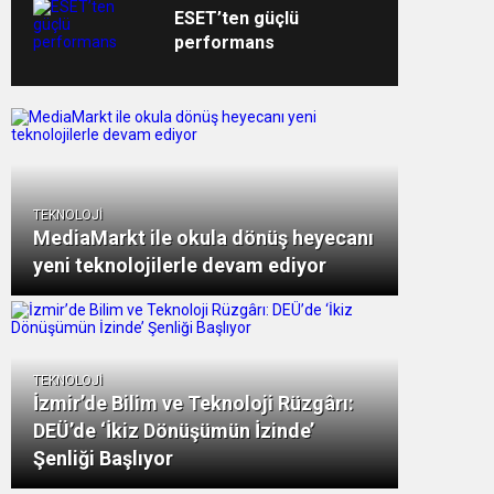
sistemini kullanıyor
ESET’ten güçlü
performans
TEKNOLOJİ
MediaMarkt ile okula dönüş heyecanı
yeni teknolojilerle devam ediyor
TEKNOLOJİ
İzmir’de Bilim ve Teknoloji Rüzgârı:
DEÜ’de ‘İkiz Dönüşümün İzinde’
Şenliği Başlıyor