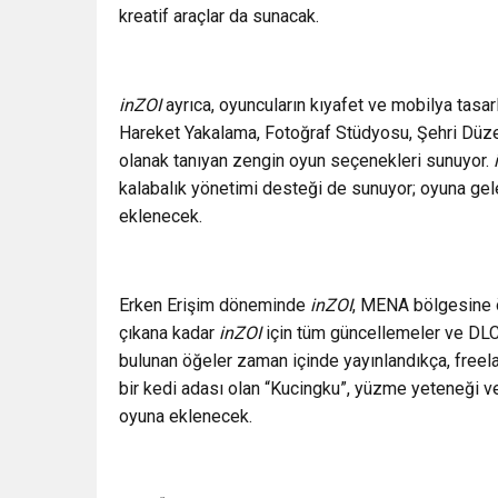
kreatif araçlar da sunacak.
inZOI
ayrıca, oyuncuların kıyafet ve mobilya tasa
Hareket Yakalama, Fotoğraf Stüdyosu, Şehri Düzen
olanak tanıyan zengin oyun seçenekleri sunuyor.
kalabalık yönetimi desteği de sunuyor; oyuna gel
eklenecek.
Erken Erişim döneminde
inZOI
, MENA bölgesine ö
çıkana kadar
inZOI
için tüm güncellemeler ve DLC’
bulunan öğeler zaman içinde yayınlandıkça, freel
bir kedi adası olan “Kucingku”, yüzme yeteneği ve 
oyuna eklenecek.