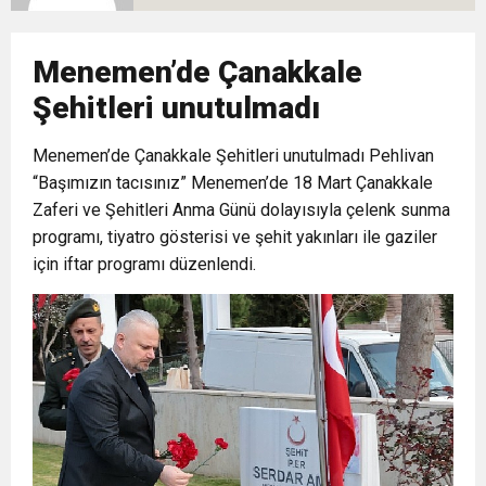
10:02
Gelecek Partisi İzmir Teşkilatı Ankara’da Güç
Halkla Kucaklaşmak”
Kulübü’ne Destek Ziyareti
Menemen’de Çanakkale
9:33
CHP’li 3 Genç Tutuklandı: Siyasi Saldırının
Gösterisi Yaptı
Şehitleri unutulmadı
8:35
Menemen’de Çanakkale Şehitleri unutulmadı Pehlivan
Anneler Günü’nde TAMEV ile İyilik ve Dayanışma
Hedefinde Mehmet Türkmen mi Var?
“Başımızın tacısınız” Menemen’de 18 Mart Çanakkale
Zaferi ve Şehitleri Anma Günü dolayısıyla çelenk sunma
14:11
Buca’da Ruhsatı Tartışmalı İnşaat Meclis
Buluşması
programı, tiyatro gösterisi ve şehit yakınları ile gaziler
için iftar programı düzenlendi.
18:28
Eğitim Camiasının Yakından Tanıdığı İsim:
Gündeminde: “Cumhurbaşkanı Kararnamesi
Abdulrezak Kaldan Torbalı Yolunda
Bile Çiğnendi”