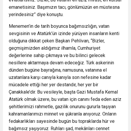
emanetisiniz. Başımızın tacı, gönlümüzün en müstesna
yerindesiniz” diye konuştu.
Menemen’in de tarih boyunca bağımsızlığın, vatan
sevgisinin ve Atatürk’ün izinde yürüyen insanların kenti
olduğuna dikkat çeken Başkan Pehlivan, “Bizler,
geçmişimizden aldığımız ilhamla, Cumhuriyet
değerlerine sahip çıkmaya ve bu bilinci gelecek
nesillere aktarmaya devam edeceğiz. Türk askerinin
dünden bugüne bayrağına, namusuna, vatanına el
uzatanlara karşı canıyla kanıyla son nefesine kadar
mücadele ettiği her yer destandır, her yer bir
Çanakkale’dir. Bu vesileyle, başta Gazi Mustafa Kemal
Atatürk olmak üzere, bu vatan için canını feda eden aziz
şehitlerimizi rahmetle, gazilik onurunu gururla taşıyan
kahramanlarımızı minnet ve şükranla anıyoruz. Onların
fedakarlıkları sayesinde bugün bu topraklarda hür ve
bağımsız yaşıyoruz. Ruhları şad, mekânları cennet