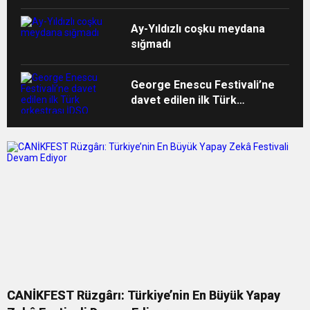
Ay-Yıldızlı coşku meydana
sığmadı
George Enescu Festivali’ne
davet edilen ilk Türk
orkestrası İDSO alkışlarla
yurda döndü
CANİKFEST Rüzgârı: Türkiye’nin En Büyük Yapay