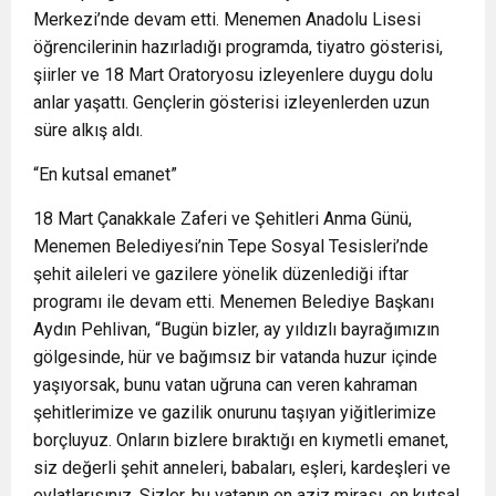
Merkezi’nde devam etti. Menemen Anadolu Lisesi
öğrencilerinin hazırladığı programda, tiyatro gösterisi,
şiirler ve 18 Mart Oratoryosu izleyenlere duygu dolu
anlar yaşattı. Gençlerin gösterisi izleyenlerden uzun
süre alkış aldı.
“En kutsal emanet”
18 Mart Çanakkale Zaferi ve Şehitleri Anma Günü,
Menemen Belediyesi’nin Tepe Sosyal Tesisleri’nde
şehit aileleri ve gazilere yönelik düzenlediği iftar
programı ile devam etti. Menemen Belediye Başkanı
Aydın Pehlivan, “Bugün bizler, ay yıldızlı bayrağımızın
gölgesinde, hür ve bağımsız bir vatanda huzur içinde
yaşıyorsak, bunu vatan uğruna can veren kahraman
şehitlerimize ve gazilik onurunu taşıyan yiğitlerimize
borçluyuz. Onların bizlere bıraktığı en kıymetli emanet,
siz değerli şehit anneleri, babaları, eşleri, kardeşleri ve
evlatlarısınız. Sizler, bu vatanın en aziz mirası, en kutsal