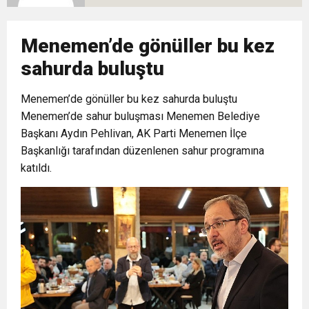
10:02
Gelecek Partisi İzmir Teşkilatı Ankara’da Güç
Halkla Kucaklaşmak”
Kulübü’ne Destek Ziyareti
Menemen’de gönüller bu kez
9:33
CHP’li 3 Genç Tutuklandı: Siyasi Saldırının
Gösterisi Yaptı
sahurda buluştu
8:35
Menemen’de gönüller bu kez sahurda buluştu
Anneler Günü’nde TAMEV ile İyilik ve Dayanışma
Hedefinde Mehmet Türkmen mi Var?
Menemen’de sahur buluşması Menemen Belediye
Başkanı Aydın Pehlivan, AK Parti Menemen İlçe
14:11
Buca’da Ruhsatı Tartışmalı İnşaat Meclis
Buluşması
Başkanlığı tarafından düzenlenen sahur programına
katıldı.
18:28
Eğitim Camiasının Yakından Tanıdığı İsim:
Gündeminde: “Cumhurbaşkanı Kararnamesi
Abdulrezak Kaldan Torbalı Yolunda
Bile Çiğnendi”