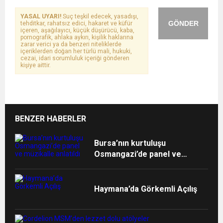
YASAL UYARI!
Suç teşkil edecek, yasadışı,
GÖNDER
tehditkar, rahatsız edici, hakaret ve küfür
içeren, aşağılayıcı, küçük düşürücü, kaba,
pornografik, ahlaka aykırı, kişilik haklarına
zarar verici ya da benzeri niteliklerde
içeriklerden doğan her türlü mali, hukuki,
cezai, idari sorumluluk içeriği gönderen
kişiye aittir.
BENZER HABERLER
Bursa’nın kurtuluşu
Osmangazi’de panel ve
müzikalle anlatıldı
Haymana’da Görkemli Açılış