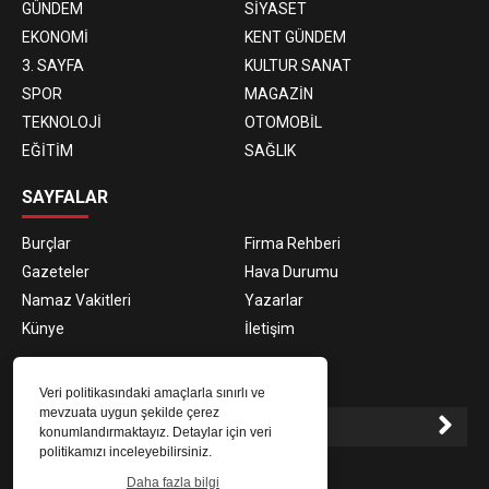
GÜNDEM
SİYASET
EKONOMİ
KENT GÜNDEM
3. SAYFA
KULTUR SANAT
SPOR
MAGAZİN
TEKNOLOJİ
OTOMOBİL
EĞİTİM
SAĞLIK
SAYFALAR
Burçlar
Firma Rehberi
Gazeteler
Hava Durumu
Namaz Vakitleri
Yazarlar
Künye
İletişim
E-BÜLTEN ABONELİĞİ
Veri politikasındaki amaçlarla sınırlı ve
mevzuata uygun şekilde çerez
konumlandırmaktayız. Detaylar için veri
politikamızı inceleyebilirsiniz.
E-Bülten aboneliği ile haberlere daha hızlı erişin.
Daha fazla bilgi