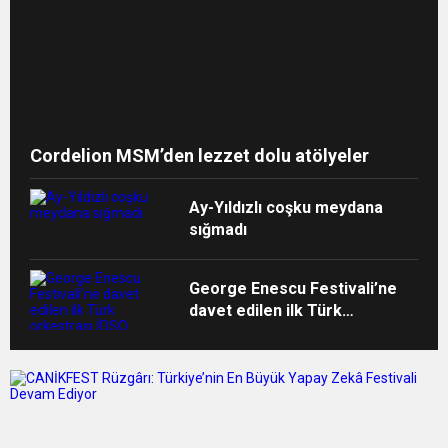
Cordelion MSM’den lezzet dolu atölyeler
Ay-Yıldızlı coşku meydana
sığmadı
George Enescu Festivali’ne
davet edilen ilk Türk
orkestrası İDSO alkışlarla
yurda döndü