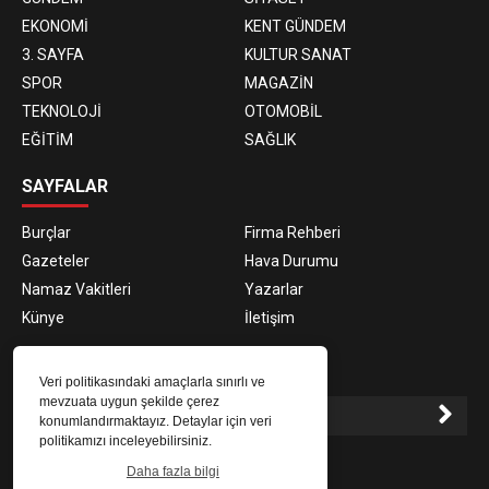
EKONOMİ
KENT GÜNDEM
3. SAYFA
KULTUR SANAT
SPOR
MAGAZİN
TEKNOLOJİ
OTOMOBİL
EĞİTİM
SAĞLIK
SAYFALAR
Burçlar
Firma Rehberi
Gazeteler
Hava Durumu
Namaz Vakitleri
Yazarlar
Künye
İletişim
E-BÜLTEN ABONELİĞİ
Veri politikasındaki amaçlarla sınırlı ve
mevzuata uygun şekilde çerez
konumlandırmaktayız. Detaylar için veri
politikamızı inceleyebilirsiniz.
E-Bülten aboneliği ile haberlere daha hızlı erişin.
Daha fazla bilgi