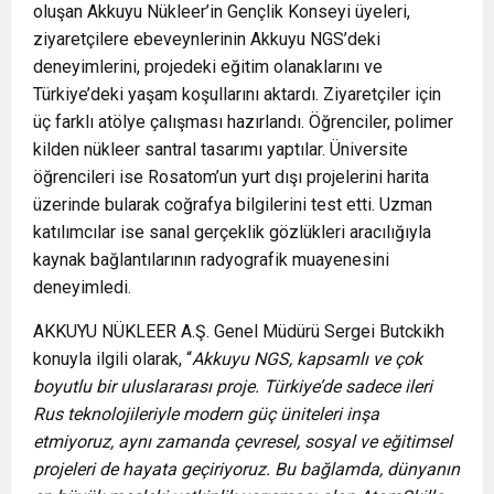
oluşan Akkuyu Nükleer’in Gençlik Konseyi üyeleri,
ziyaretçilere ebeveynlerinin Akkuyu NGS’deki
deneyimlerini, projedeki eğitim olanaklarını ve
Türkiye’deki yaşam koşullarını aktardı. Ziyaretçiler için
üç farklı atölye çalışması hazırlandı. Öğrenciler, polimer
kilden nükleer santral tasarımı yaptılar. Üniversite
öğrencileri ise Rosatom’un yurt dışı projelerini harita
üzerinde bularak coğrafya bilgilerini test etti. Uzman
katılımcılar ise sanal gerçeklik gözlükleri aracılığıyla
kaynak bağlantılarının radyografik muayenesini
deneyimledi.
AKKUYU NÜKLEER A.Ş. Genel Müdürü Sergei Butckikh
konuyla ilgili olarak, “
Akkuyu NGS, kapsamlı ve çok
boyutlu bir uluslararası proje. Türkiye’de sadece ileri
Rus teknolojileriyle modern güç üniteleri inşa
etmiyoruz, aynı zamanda çevresel, sosyal ve eğitimsel
projeleri de hayata geçiriyoruz. Bu bağlamda, dünyanın