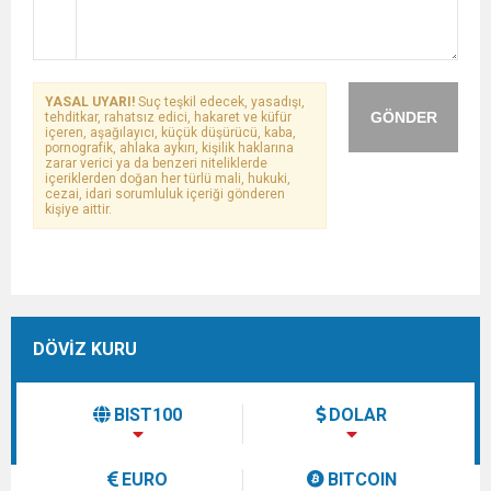
YASAL UYARI!
Suç teşkil edecek, yasadışı,
GÖNDER
tehditkar, rahatsız edici, hakaret ve küfür
içeren, aşağılayıcı, küçük düşürücü, kaba,
pornografik, ahlaka aykırı, kişilik haklarına
zarar verici ya da benzeri niteliklerde
içeriklerden doğan her türlü mali, hukuki,
cezai, idari sorumluluk içeriği gönderen
kişiye aittir.
DÖVİZ KURU
BIST100
DOLAR
EURO
BITCOIN