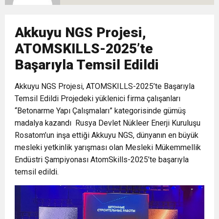
10:02
Gelecek Partisi İzmir Teşkilatı Ankara’da Güç
Halkla Kucaklaşmak”
Kulübü’ne Destek Ziyareti
Akkuyu NGS Projesi,
9:33
CHP’li 3 Genç Tutuklandı: Siyasi Saldırının
Gösterisi Yaptı
ATOMSKILLS-2025’te
Başarıyla Temsil Edildi
8:35
Anneler Günü’nde TAMEV ile İyilik ve Dayanışma
Hedefinde Mehmet Türkmen mi Var?
Akkuyu NGS Projesi, ATOMSKILLS-2025’te Başarıyla
14:11
Temsil Edildi Projedeki yüklenici firma çalışanları
Buca’da Ruhsatı Tartışmalı İnşaat Meclis
Buluşması
“Betonarme Yapı Çalışmaları” kategorisinde gümüş
madalya kazandı Rusya Devlet Nükleer Enerji Kuruluşu
18:28
Eğitim Camiasının Yakından Tanıdığı İsim:
Gündeminde: “Cumhurbaşkanı Kararnamesi
Rosatom’un inşa ettiği Akkuyu NGS, dünyanın en büyük
mesleki yetkinlik yarışması olan Mesleki Mükemmellik
Endüstri Şampiyonası AtomSkills-2025’te başarıyla
Abdulrezak Kaldan Torbalı Yolunda
Bile Çiğnendi”
temsil edildi.