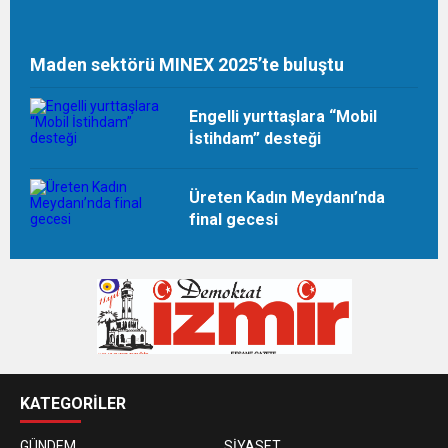
Maden sektörü MINEX 2025’te buluştu
Engelli yurttaşlara “Mobil
İstihdam” desteği
Üreten Kadın Meydanı’nda
final gecesi
KATEGORİLER
GÜNDEM
SİYASET