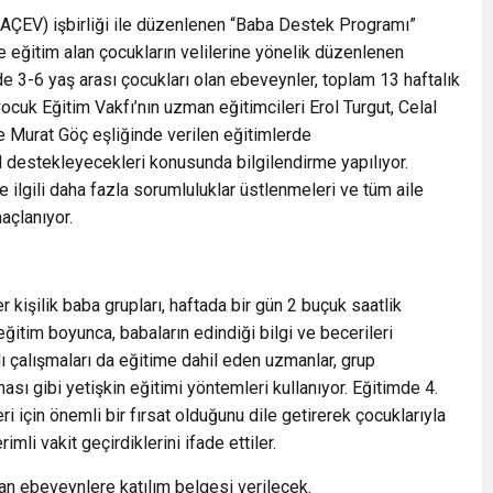
AÇEV) işbirliği ile düzenlenen “Baba Destek Programı”
eğitim alan çocukların velilerine yönelik düzenlenen
de 3-6 yaş arası çocukları olan ebeveynler, toplam 13 haftalık
ocuk Eğitim Vakfı’nın uzman eğitimcileri Erol Turgut, Celal
e Murat Göç eşliğinde verilen eğitimlerde
ıl destekleyecekleri konusunda bilgilendirme yapılıyor.
 ilgili daha fazla sorumluluklar üstlenmeleri ve tüm aile
maçlanıyor.
kişilik baba grupları, haftada bir gün 2 buçuk saatlik
ğitim boyunca, babaların edindiği bilgi ve becerileri
lı çalışmaları da eğitime dahil eden uzmanlar, grup
ması gibi yetişkin eğitimi yöntemleri kullanıyor. Eğitimde 4.
i için önemli bir fırsat olduğunu dile getirerek çocuklarıyla
imli vakit geçirdiklerini ifade ettiler.
n ebeveynlere katılım belgesi verilecek.