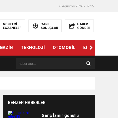
6 Ağustos 2026 - 07:15
NÖBETÇİ
CANLI
HABER
ECZANELER
SONUÇLAR
GÖNDER
ndi”
GAZİN
TEKNOLOJİ
OTOMOBİL
EĞİTİM
SAĞL
BENZER HABERLER
e
Genç İzmir gönüllü