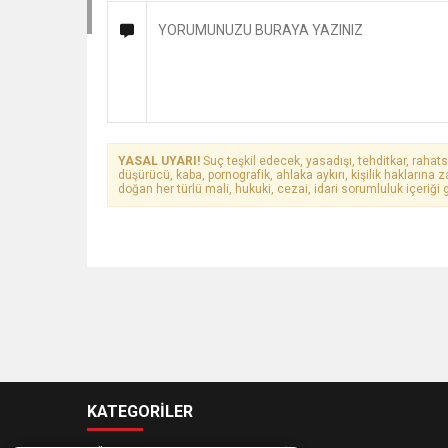
YASAL UYARI!
Suç teşkil edecek, yasadışı, tehditkar, rahats
düşürücü, kaba, pornografik, ahlaka aykırı, kişilik haklarına z
doğan her türlü mali, hukuki, cezai, idari sorumluluk içeriği g
KATEGORİLER