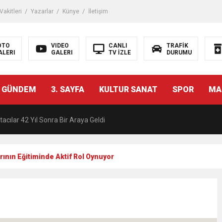
akitleri
Yazarlar
Künye
İletişim
OTO
VIDEO
CANLI
TRAFİK
ALERI
GALERI
TV İZLE
DURUMU
malı İnşaat Meclis Gündeminde: “Cumhurbaşkanı Kararnamesi Bile Çiğne
 GÜNDEM
3. SAYFA
KULTUR SANAT
SPOR
MA
ndan Tanıdığı İsim: Abdulrezak Kaldan Torbalı Yolunda
acılar 42 Yıl Sonra Bir Araya Geldi
Ç ZİHİNLER BİLİM, SANAT VE TEKNOLOJİYLE BULUŞTU
ının Eğitiminde Aktif Rol Oynuyor
una, 29 ülkeden 2606 sporcu katılacak
akanı Dr. Mehmet Muharrem Kasapoğlu’ndan Çiğli Maltepespor Kulübü’n