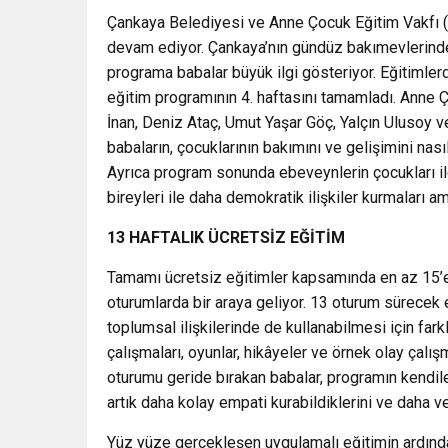
Çankaya Belediyesi ve Anne Çocuk Eğitim Vakfı (
devam ediyor. Çankaya’nın gündüz bakımevlerinde 
programa babalar büyük ilgi gösteriyor. Eğitimler
eğitim programının 4. haftasını tamamladı. Anne Ç
İnan, Deniz Ataç, Umut Yaşar Göç, Yalçın Ulusoy v
babaların, çocuklarının bakımını ve gelişimini nas
Ayrıca program sonunda ebeveynlerin çocukları ile
bireyleri ile daha demokratik ilişkiler kurmaları a
13 HAFTALIK ÜCRETSİZ EĞİTİM
Tamamı ücretsiz eğitimler kapsamında en az 15’er 
oturumlarda bir araya geliyor. 13 oturum sürecek e
toplumsal ilişkilerinde de kullanabilmesi için fark
çalışmaları, oyunlar, hikâyeler ve örnek olay çalış
oturumu geride bırakan babalar, programın kendiler
artık daha kolay empati kurabildiklerini ve daha ver
Yüz yüze gerçekleşen uygulamalı eğitimin ardında