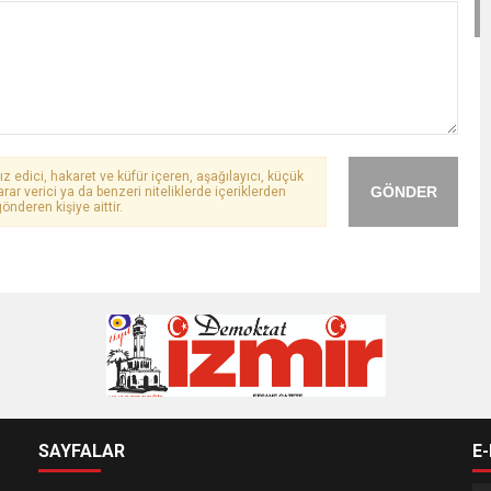
ız edici, hakaret ve küfür içeren, aşağılayıcı, küçük
GÖNDER
arar verici ya da benzeri niteliklerde içeriklerden
önderen kişiye aittir.
SAYFALAR
E