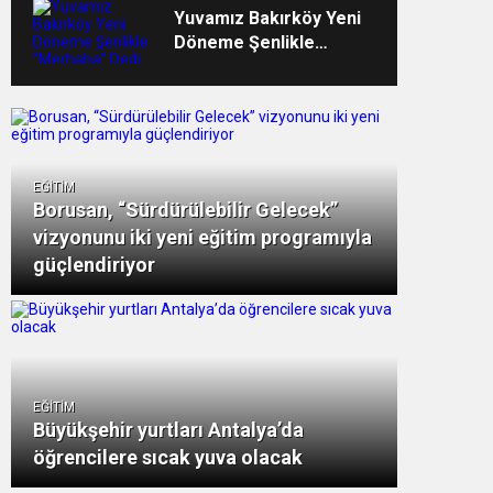
Yuvamız Bakırköy Yeni
Döneme Şenlikle
“Merhaba” Dedi
EĞİTİM
Borusan, “Sürdürülebilir Gelecek”
vizyonunu iki yeni eğitim programıyla
güçlendiriyor
EĞİTİM
Büyükşehir yurtları Antalya’da
öğrencilere sıcak yuva olacak