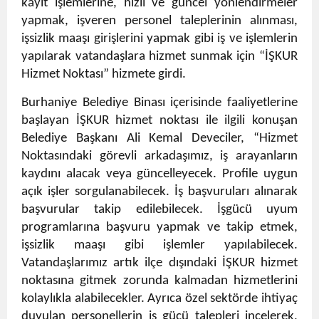
kayıt işlemlerine, hızlı ve güncel yönlendirmeler
yapmak, işveren personel taleplerinin alınması,
işsizlik maaşı girişlerini yapmak gibi iş ve işlemlerin
yapılarak vatandaşlara hizmet sunmak için “İŞKUR
Hizmet Noktası” hizmete girdi.
Burhaniye Belediye Binası içerisinde faaliyetlerine
başlayan İŞKUR hizmet noktası ile ilgili konuşan
Belediye Başkanı Ali Kemal Deveciler, “Hizmet
Noktasındaki görevli arkadaşımız, iş arayanların
kaydını alacak veya güncelleyecek. Profile uygun
açık işler sorgulanabilecek. İş başvuruları alınarak
başvurular takip edilebilecek. İşgücü uyum
programlarına başvuru yapmak ve takip etmek,
işsizlik maaşı gibi işlemler yapılabilecek.
Vatandaşlarımız artık ilçe dışındaki İŞKUR hizmet
noktasına gitmek zorunda kalmadan hizmetlerini
kolaylıkla alabilecekler. Ayrıca özel sektörde ihtiyaç
duyulan personellerin iş gücü talepleri incelerek,