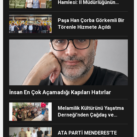
Hamlesi: İl Müdürlüğünün
Şehir Hastanesi’nde TÜSKA
adımı
Paşa Han Çorba Görkemli Bir
Törenle Hizmete Açıldı
İnsan En Çok Açamadığı Kapıları Hatırlar
Melamilik Kültürünü Yaşatma
Derneği’nden Çağdaş ve
Kurumsal Vizyon: “Ayinesi İştir
Kişinin Lafa Bakılmaz”
ATA PARTİ MENDERES’TE