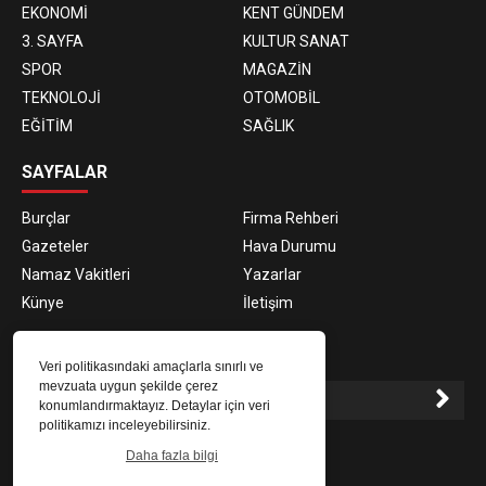
EKONOMİ
KENT GÜNDEM
3. SAYFA
KULTUR SANAT
SPOR
MAGAZİN
TEKNOLOJİ
OTOMOBİL
EĞİTİM
SAĞLIK
SAYFALAR
Burçlar
Firma Rehberi
Gazeteler
Hava Durumu
Namaz Vakitleri
Yazarlar
Künye
İletişim
E-BÜLTEN ABONELİĞİ
Veri politikasındaki amaçlarla sınırlı ve
mevzuata uygun şekilde çerez
konumlandırmaktayız. Detaylar için veri
politikamızı inceleyebilirsiniz.
E-Bülten aboneliği ile haberlere daha hızlı erişin.
Daha fazla bilgi