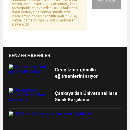
GÖNDER
tehditkar, rahatsız edici, hakaret ve küfür
içeren, aşağılayıcı, küçük düşürücü, kaba,
pornografik, ahlaka aykırı, kişilik haklarına
zarar verici ya da benzeri niteliklerde
içeriklerden doğan her türlü mali, hukuki,
cezai, idari sorumluluk içeriği gönderen
kişiye aittir.
BENZER HABERLER
Genç İzmir gönüllü
eğitmenlerini arıyor
Çankaya’dan Üniversitelilere
Sıcak Karşılama