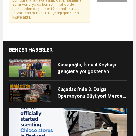
pornografik, ahlaka aykırı, kişilik haklarına
zarar verici ya da benzeri niteliklerde
içeriklerden doğan her türlü mali, hukuki,
cezai, idari sorumluluk içeriği gönderen
kişiye aittir.
BENZER HABERLER
Kasapoğlu; İsmail Köybaşı
gençlere yol gösteren
gerçek bir kaptan oldu
Kuşadası’nda 3. Dalga
Operasyonu Büyüyor! Mercek
Altındaki Dosya: 2023 İmar
Planları