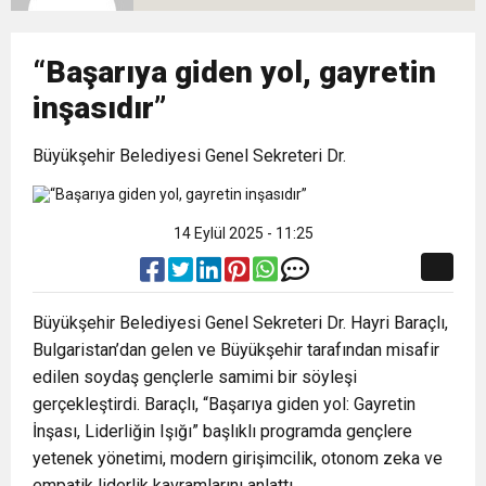
10:02
Gelecek Partisi İzmir Teşkilatı Ankara’da Güç
Halkla Kucaklaşmak”
Kulübü’ne Destek Ziyareti
“Başarıya giden yol, gayretin
9:33
CHP’li 3 Genç Tutuklandı: Siyasi Saldırının
Gösterisi Yaptı
inşasıdır”
8:35
Büyükşehir Belediyesi Genel Sekreteri Dr.
Anneler Günü’nde TAMEV ile İyilik ve Dayanışma
Hedefinde Mehmet Türkmen mi Var?
14:11
Buca’da Ruhsatı Tartışmalı İnşaat Meclis
Buluşması
14 Eylül 2025 - 11:25
18:28
Eğitim Camiasının Yakından Tanıdığı İsim:
Gündeminde: “Cumhurbaşkanı Kararnamesi
Büyükşehir Belediyesi Genel Sekreteri Dr. Hayri Baraçlı,
Bulgaristan’dan gelen ve Büyükşehir tarafından misafir
Abdulrezak Kaldan Torbalı Yolunda
Bile Çiğnendi”
edilen soydaş gençlerle samimi bir söyleşi
gerçekleştirdi. Baraçlı, “Başarıya giden yol: Gayretin
İnşası, Liderliğin Işığı” başlıklı programda gençlere
yetenek yönetimi, modern girişimcilik, otonom zeka ve
empatik liderlik kavramlarını anlattı.