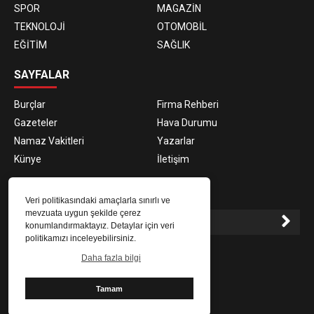
SPOR
MAGAZİN
TEKNOLOJİ
OTOMOBİL
EĞİTİM
SAĞLIK
SAYFALAR
Burçlar
Firma Rehberi
Gazeteler
Hava Durumu
Namaz Vakitleri
Yazarlar
Künye
İletişim
E-BÜLTEN ABONELİĞİ
Veri politikasındaki amaçlarla sınırlı ve
mevzuata uygun şekilde çerez
konumlandırmaktayız. Detaylar için veri
politikamızı inceleyebilirsiniz.
E-Bülten aboneliği ile haberlere daha hızlı erişin.
Daha fazla bilgi
Tamam