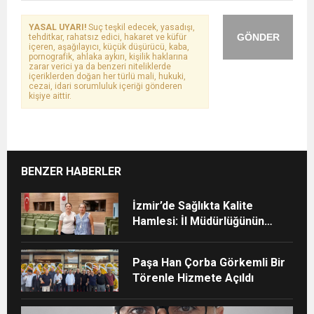
YASAL UYARI!
Suç teşkil edecek, yasadışı,
GÖNDER
tehditkar, rahatsız edici, hakaret ve küfür
içeren, aşağılayıcı, küçük düşürücü, kaba,
pornografik, ahlaka aykırı, kişilik haklarına
zarar verici ya da benzeri niteliklerde
içeriklerden doğan her türlü mali, hukuki,
cezai, idari sorumluluk içeriği gönderen
kişiye aittir.
BENZER HABERLER
İzmir’de Sağlıkta Kalite
Hamlesi: İl Müdürlüğünün
Şehir Hastanesi’nde TÜSKA
adımı
Paşa Han Çorba Görkemli Bir
Törenle Hizmete Açıldı