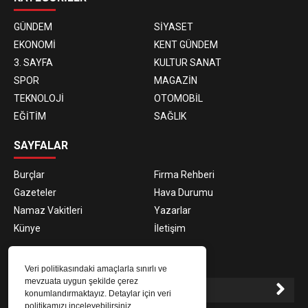
GÜNDEM
SİYASET
EKONOMİ
KENT GÜNDEM
3. SAYFA
KULTUR SANAT
SPOR
MAGAZİN
TEKNOLOJİ
OTOMOBİL
EĞİTİM
SAĞLIK
SAYFALAR
Burçlar
Firma Rehberi
Gazeteler
Hava Durumu
Namaz Vakitleri
Yazarlar
Künye
İletişim
E-BÜLTEN ABONELİĞİ
Veri politikasındaki amaçlarla sınırlı ve
mevzuata uygun şekilde çerez
konumlandırmaktayız. Detaylar için veri
politikamızı inceleyebilirsiniz.