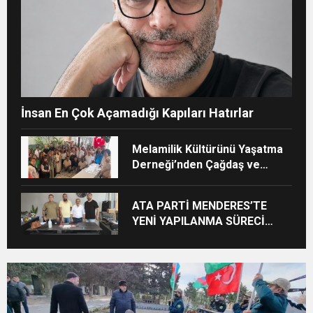
İnsan En Çok Açamadığı Kapıları Hatırlar
Melamilik Kültürünü Yaşatma
Derneği’nden Çağdaş ve
Kurumsal Vizyon: “Ayinesi İştir
Kişinin Lafa Bakılmaz”
ATA PARTİ MENDERES’TE
YENİ YAPILANMA SÜRECİ
BAŞLADI