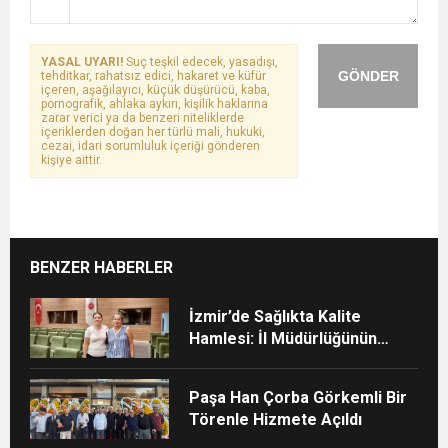
YASAL UYARI!
Suç teşkil edecek, yasadışı,
GÖNDER
tehditkar, rahatsız edici, hakaret ve küfür
içeren, aşağılayıcı, küçük düşürücü, kaba,
pornografik, ahlaka aykırı, kişilik haklarına
zarar verici ya da benzeri niteliklerde
içeriklerden doğan her türlü mali, hukuki,
cezai, idari sorumluluk içeriği gönderen
kişiye aittir.
BENZER HABERLER
İzmir’de Sağlıkta Kalite
Hamlesi: İl Müdürlüğünün
Şehir Hastanesi’nde TÜSKA
adımı
Paşa Han Çorba Görkemli Bir
Törenle Hizmete Açıldı