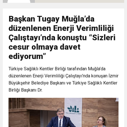
10:02
Gelecek Partisi İzmir Teşkilatı Ankara’da Güç
Halkla Kucaklaşmak”
Kulübü’ne Destek Ziyareti
Başkan Tugay Muğla’da
9:33
CHP’li 3 Genç Tutuklandı: Siyasi Saldırının
Gösterisi Yaptı
düzenlenen Enerji Verimliliği
Çalıştayı’nda konuştu “Sizleri
8:35
Anneler Günü’nde TAMEV ile İyilik ve Dayanışma
Hedefinde Mehmet Türkmen mi Var?
cesur olmaya davet
ediyorum”
14:11
Buca’da Ruhsatı Tartışmalı İnşaat Meclis
Buluşması
Türkiye Sağlıklı Kentler Birliği tarafından Muğla’da
18:28
Eğitim Camiasının Yakından Tanıdığı İsim:
Gündeminde: “Cumhurbaşkanı Kararnamesi
düzenlenen Enerji Verimliliği Çalıştayı’nda konuşan İzmir
Büyükşehir Belediye Başkanı ve Türkiye Sağlıklı Kentler
Birliği Başkanı Dr.
Abdulrezak Kaldan Torbalı Yolunda
Bile Çiğnendi”