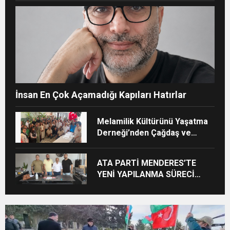
İnsan En Çok Açamadığı Kapıları Hatırlar
Melamilik Kültürünü Yaşatma
Derneği’nden Çağdaş ve
Kurumsal Vizyon: “Ayinesi İştir
Kişinin Lafa Bakılmaz”
ATA PARTİ MENDERES’TE
YENİ YAPILANMA SÜRECİ
BAŞLADI