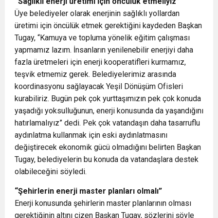
“Sağlıklı enerji üretimi için öncülük etmeliyiz”
Üye belediyeler olarak enerjinin sağlıklı yollardan
üretimi için öncülük etmek gerektiğini kaydeden Başkan
Tugay, “Kamuya ve topluma yönelik eğitim çalışması
yapmamız lazım. İnsanların yenilenebilir enerjiyi daha
fazla üretmeleri için enerji kooperatifleri kurmamız,
teşvik etmemiz gerek. Belediyelerimiz arasında
koordinasyonu sağlayacak Yeşil Dönüşüm Ofisleri
kurabiliriz. Bugün pek çok yurttaşımızın pek çok konuda
yaşadığı yoksulluğunun, enerji konusunda da yaşandığını
hatırlamalıyız” dedi. Pek çok vatandaşın daha tasarruflu
aydınlatma kullanmak için eski aydınlatmasını
değiştirecek ekonomik gücü olmadığını belirten Başkan
Tugay, belediyelerin bu konuda da vatandaşlara destek
olabileceğini söyledi.
“Şehirlerin enerji master planları olmalı”
Enerji konusunda şehirlerin master planlarının olması
gerektiğinin altını çizen Başkan Tugay, sözlerini şöyle