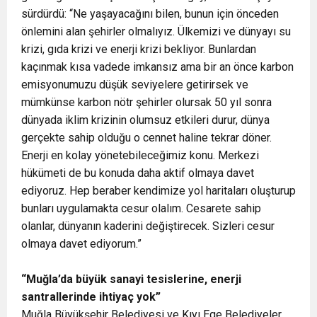
sürdürdü: “Ne yaşayacağını bilen, bunun için önceden
önlemini alan şehirler olmalıyız. Ülkemizi ve dünyayı su
krizi, gıda krizi ve enerji krizi bekliyor. Bunlardan
kaçınmak kısa vadede imkansız ama bir an önce karbon
emisyonumuzu düşük seviyelere getirirsek ve
mümkünse karbon nötr şehirler olursak 50 yıl sonra
dünyada iklim krizinin olumsuz etkileri durur, dünya
gerçekte sahip olduğu o cennet haline tekrar döner.
Enerji en kolay yönetebileceğimiz konu. Merkezi
hükümeti de bu konuda daha aktif olmaya davet
ediyoruz. Hep beraber kendimize yol haritaları oluşturup
bunları uygulamakta cesur olalım. Cesarete sahip
olanlar, dünyanın kaderini değiştirecek. Sizleri cesur
olmaya davet ediyorum.”
“Muğla’da büyük sanayi tesislerine, enerji
santrallerinde ihtiyaç yok”
Muğla Büyükşehir Belediyesi ve Kıyı Ege Belediyeler