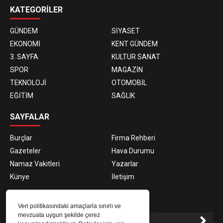
KATEGORİLER
GÜNDEM
SİYASET
EKONOMİ
KENT GÜNDEM
3. SAYFA
KULTUR SANAT
SPOR
MAGAZİN
TEKNOLOJİ
OTOMOBİL
EĞİTİM
SAĞLIK
SAYFALAR
Burçlar
Firma Rehberi
Gazeteler
Hava Durumu
Namaz Vakitleri
Yazarlar
Künye
İletişim
E-BÜLTEN ABONELİĞİ
Veri politikasındaki amaçlarla sınırlı ve
mevzuata uygun şekilde çerez