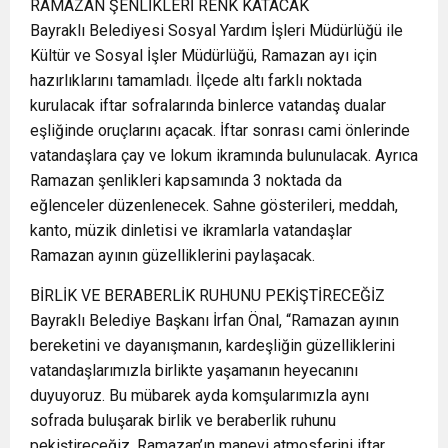
RAMAZAN ŞENLİKLERİ RENK KATACAK
Bayraklı Belediyesi Sosyal Yardım İşleri Müdürlüğü ile
Kültür ve Sosyal İşler Müdürlüğü, Ramazan ayı için
hazırlıklarını tamamladı. İlçede altı farklı noktada
kurulacak iftar sofralarında binlerce vatandaş dualar
eşliğinde oruçlarını açacak. İftar sonrası cami önlerinde
vatandaşlara çay ve lokum ikramında bulunulacak. Ayrıca
Ramazan şenlikleri kapsamında 3 noktada da
eğlenceler düzenlenecek. Sahne gösterileri, meddah,
kanto, müzik dinletisi ve ikramlarla vatandaşlar
Ramazan ayının güzelliklerini paylaşacak.
BİRLİK VE BERABERLİK RUHUNU PEKİŞTİRECEĞİZ
Bayraklı Belediye Başkanı İrfan Önal, “Ramazan ayının
bereketini ve dayanışmanın, kardeşliğin güzelliklerini
vatandaşlarımızla birlikte yaşamanın heyecanını
duyuyoruz. Bu mübarek ayda komşularımızla aynı
sofrada buluşarak birlik ve beraberlik ruhunu
pekiştireceğiz. Ramazan’ın manevi atmosferini iftar