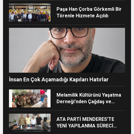
adımı
Paşa Han Çorba Görkemli Bir
Törenle Hizmete Açıldı
İnsan En Çok Açamadığı Kapıları Hatırlar
Melamilik Kültürünü Yaşatma
Derneği’nden Çağdaş ve
Kurumsal Vizyon: “Ayinesi İştir
Kişinin Lafa Bakılmaz”
ATA PARTİ MENDERES’TE
YENİ YAPILANMA SÜRECİ
BAŞLADI