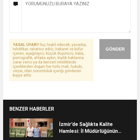
YASAL UYARI!
Suç teşkil edecek, yasadışı,
GÖNDER
tehditkar, rahatsız edici, hakaret ve küfür
içeren, aşağılayıcı, küçük düşürücü, kaba,
pornografik, ahlaka aykırı, kişilik haklarına
zarar verici ya da benzeri niteliklerde
içeriklerden doğan her türlü mali, hukuki,
cezai, idari sorumluluk içeriği gönderen
kişiye aittir.
BENZER HABERLER
İzmir’de Sağlıkta Kalite
Hamlesi: İl Müdürlüğünün
Şehir Hastanesi’nde TÜSKA