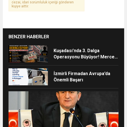
cezai, idari sorumluluk içeriği gönderen
kişiye aittir.
BENZER HABERLER
Kuşadası’nda 3. Dalga
Operasyonu Büyüyor! Mercek
Altındaki Dosya: 2023 İmar
Planları
İzmirli Firmadan Avrupa’da
Önemli Başarı