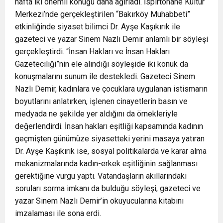
hafta iki önemli konuğu daha ağırladı. İspirtohane Kültür
Merkezi’nde gerçekleştirilen “Bakırköy Muhabbeti”
etkinliğinde siyaset bilimci Dr. Ayşe Kaşıkırık ile
gazeteci ve yazar Sinem Nazlı Demir anlamlı bir söyleşi
gerçekleştirdi. “İnsan Hakları ve İnsan Hakları
Gazeteciliği”nin ele alındığı söyleşide iki konuk da
konuşmalarını sunum ile destekledi. Gazeteci Sinem
Nazlı Demir, kadınlara ve çocuklara uygulanan istismarın
boyutlarını anlatırken, işlenen cinayetlerin basın ve
medyada ne şekilde yer aldığını da örnekleriyle
değerlendirdi. İnsan hakları eşitliği kapsamında kadının
geçmişten günümüze siyasetteki yerini masaya yatıran
Dr. Ayşe Kaşıkırık ise, sosyal politikalarda ve karar alma
mekanizmalarında kadın-erkek eşitliğinin sağlanması
gerektiğine vurgu yaptı. Vatandaşların akıllarındaki
soruları sorma imkanı da bulduğu söyleşi, gazeteci ve
yazar Sinem Nazlı Demir’in okuyucularına kitabını
imzalaması ile sona erdi.