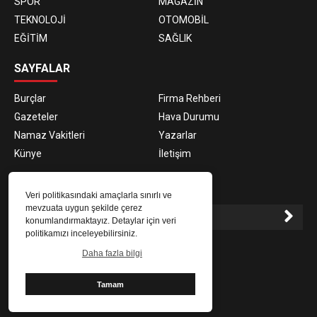
SPOR
MAGAZİN
TEKNOLOJİ
OTOMOBİL
EĞİTİM
SAĞLIK
SAYFALAR
Burçlar
Firma Rehberi
Gazeteler
Hava Durumu
Namaz Vakitleri
Yazarlar
Künye
İletişim
E-BÜLTEN ABONELİĞİ
Veri politikasındaki amaçlarla sınırlı ve
mevzuata uygun şekilde çerez
konumlandırmaktayız. Detaylar için veri
politikamızı inceleyebilirsiniz.
E-Bülten aboneliği ile haberlere daha hızlı erişin.
Daha fazla bilgi
Tamam