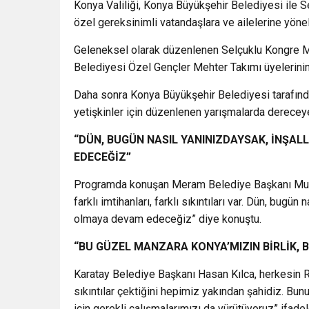
Konya Valiliği, Konya Büyükşehir Belediyesi ile S
özel gereksinimli vatandaşlara ve ailelerine yönel
Geleneksel olarak düzenlenen Selçuklu Kongre M
Belediyesi Özel Gençler Mehter Takımı üyelerinin
Daha sonra Konya Büyükşehir Belediyesi tarafınd
yetişkinler için düzenlenen yarışmalarda dereceye 
“DÜN, BUGÜN NASIL YANINIZDAYSAK, İNŞA
EDECEĞİZ”
Programda konuşan Meram Belediye Başkanı Musta
farklı imtihanları, farklı sıkıntıları var. Dün, bug
olmaya devam edeceğiz” diye konuştu.
“BU GÜZEL MANZARA KONYA’MIZIN BİRLİK, 
Karatay Belediye Başkanı Hasan Kılca, herkesin Ra
sıkıntılar çektiğini hepimiz yakından şahidiz. Bunu
için gerekli çalışmalarımızı da yürütüyoruz” ifadele