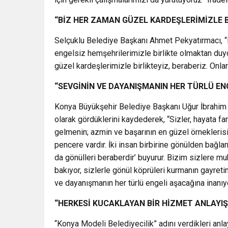
“BİZ HER ZAMAN GÜZEL KARDEŞLERİMİZLE B
Selçuklu Belediye Başkanı Ahmet Pekyatırmacı, “B
engelsiz hemşehrilerimizle birlikte olmaktan d
güzel kardeşlerimizle birlikteyiz, beraberiz. Onl
“SEVGİNİN VE DAYANIŞMANIN HER TÜRLÜ E
Konya Büyükşehir Belediye Başkanı Uğur İbrahim Al
olarak gördüklerini kaydederek, “Sizler, hayata f
gelmenin; azmin ve başarının en güzel örnekleris
pencere vardır. İki insan birbirine gönülden bağlanı
da gönülleri beraberdir’ buyurur. Bizim sizlere m
bakıyor, sizlerle gönül köprüleri kurmanın gayreti
ve dayanışmanın her türlü engeli aşacağına inanıy
“HERKESİ KUCAKLAYAN BİR HİZMET ANLAYI
“Konya Modeli Belediyecilik” adını verdikleri anla