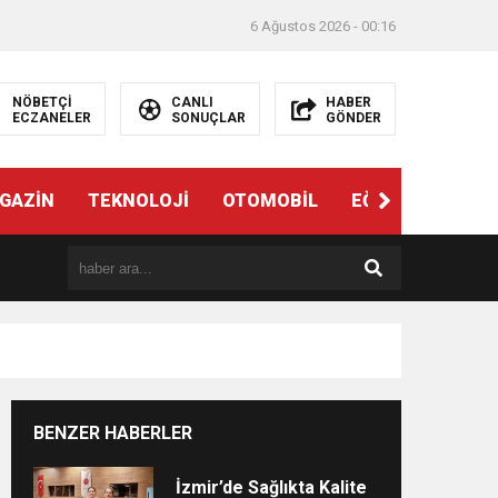
6 Ağustos 2026 - 00:16
NÖBETÇİ
CANLI
HABER
ECZANELER
SONUÇLAR
GÖNDER
ndi”
GAZİN
TEKNOLOJİ
OTOMOBİL
EĞİTİM
SAĞL
BENZER HABERLER
e
İzmir’de Sağlıkta Kalite