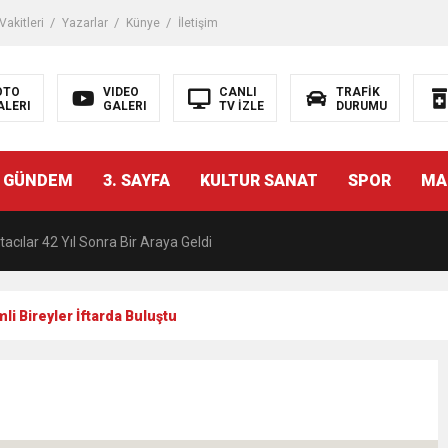
akitleri
Yazarlar
Künye
İletişim
OTO
VIDEO
CANLI
TRAFİK
ALERI
GALERI
TV İZLE
DURUMU
malı İnşaat Meclis Gündeminde: “Cumhurbaşkanı Kararnamesi Bile Çiğne
 GÜNDEM
3. SAYFA
KULTUR SANAT
SPOR
MA
ndan Tanıdığı İsim: Abdulrezak Kaldan Torbalı Yolunda
acılar 42 Yıl Sonra Bir Araya Geldi
Ç ZİHİNLER BİLİM, SANAT VE TEKNOLOJİYLE BULUŞTU
li Bireyler İftarda Buluştu
una, 29 ülkeden 2606 sporcu katılacak
akanı Dr. Mehmet Muharrem Kasapoğlu’ndan Çiğli Maltepespor Kulübü’n