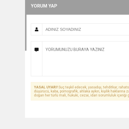
YORUM YAP
YASAL UYARI!
Suç teşkil edecek, yasadışı, tehditkar, rahats
düşürücü, kaba, pornografik, ahlaka aykırı, kişilik haklarına z
doğan her türlü mali, hukuki, cezai, idari sorumluluk içeriği g