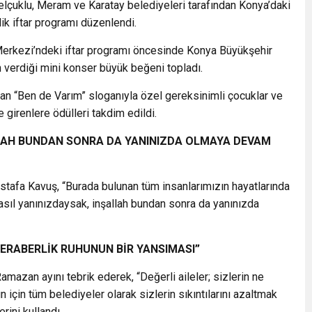
elçuklu, Meram ve Karatay belediyeleri tarafından Konya’daki
ik iftar programı düzenlendi.
erkezi’ndeki iftar programı öncesinde Konya Büyükşehir
 verdiği mini konser büyük beğeni topladı.
an “Ben de Varım” sloganıyla özel gereksinimli çocuklar ve
girenlere ödülleri takdim edildi.
LLAH BUNDAN SONRA DA YANINIZDA OLMAYA DEVAM
fa Kavuş, “Burada bulunan tüm insanlarımızın hayatlarında
ün nasıl yanınızdaysak, inşallah bundan sonra da yanınızda
BERABERLİK RUHUNUN BİR YANSIMASI”
mazan ayını tebrik ederek, “Değerli aileler; sizlerin ne
n için tüm belediyeler olarak sizlerin sıkıntılarını azaltmak
rini kullandı.