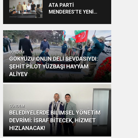
Vizyon: “Ayinesi İştir
ATA PARTİ
Kişinin Lafa Bakılmaz”
MENDERES’TE YENİ
YAPILANMA SÜRECİ
BAŞLADI
GÜNDEM
GÖKYÜZÜ ONUN DELİ SEVDASIYDI:
ŞEHİT PİLOT YÜZBAŞI HAYYAM
ALİYEV
GÜNDEM
BELEDİYELERDE BİLİMSEL YÖNETİM
DEVRİMİ: İSRAF BİTECEK, HİZMET
HIZLANACAK!