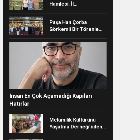
Hamlesi: İl
Müdürlüğünün Şehir
Hastanesi’nde TÜSKA
Paşa Han Çorba
adımı
Görkemli Bir Törenle
Hizmete Açıldı
ndi”
İnsan En Çok Açamadığı Kapıları
Hatırlar
Melamilik Kültürünü
Yaşatma Derneği’nden
Çağdaş ve Kurumsal