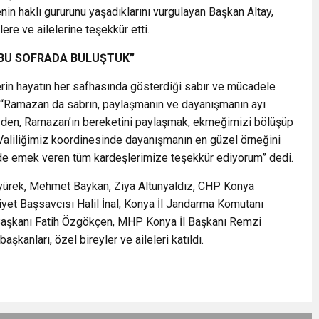
nin haklı gururunu yaşadıklarını vurgulayan Başkan Altay,
ere ve ailelerine teşekkür etti.
 BU SOFRADA BULUŞTUK”
lerin hayatın her safhasında gösterdiği sabır ve mücadele
, “Ramazan da sabrın, paylaşmanın ve dayanışmanın ayı
 yüzden, Ramazan’ın bereketini paylaşmak, ekmeğimizi bölüşüp
 Valiliğimiz koordinesinde dayanışmanın en güzel örneğini
de emek veren tüm kardeşlerimize teşekkür ediyorum” dedi.
Akyürek, Mehmet Baykan, Ziya Altunyaldız, CHP Konya
riyet Başsavcısı Halil İnal, Konya İl Jandarma Komutanı
 Başkanı Fatih Özgökçen, MHP Konya İl Başkanı Remzi
aşkanları, özel bireyler ve aileleri katıldı.