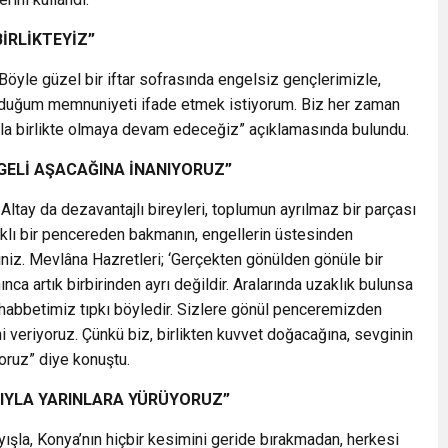
İRLİKTEYİZ”
öyle güzel bir iftar sofrasında engelsiz gençlerimizle,
uyduğum memnuniyeti ifade etmek istiyorum. Biz her zaman
arla birlikte olmaya devam edeceğiz” açıklamasında bulundu.
NGELİ AŞACAĞINA İNANIYORUZ”
tay da dezavantajlı bireyleri, toplumun ayrılmaz bir parçası
arklı bir pencereden bakmanın, engellerin üstesinden
iniz. Mevlâna Hazretleri; ‘Gerçekten gönülden gönüle bir
nca artık birbirinden ayrı değildir. Aralarında uzaklık bulunsa
uhabbetimiz tıpkı böyledir. Sizlere gönül penceremizden
ni veriyoruz. Çünkü biz, birlikten kuvvet doğacağına, sevginin
oruz” diye konuştu.
ŞIYLA YARINLARA YÜRÜYORUZ”
yışla, Konya’nın hiçbir kesimini geride bırakmadan, herkesi