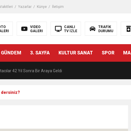
akitleri
Yazarlar
Künye
İletişim
OTO
VIDEO
CANLI
TRAFİK
ALERI
GALERI
TV İZLE
DURUMU
malı İnşaat Meclis Gündeminde: “Cumhurbaşkanı Kararnamesi Bile Çiğne
 GÜNDEM
3. SAYFA
KULTUR SANAT
SPOR
MA
ndan Tanıdığı İsim: Abdulrezak Kaldan Torbalı Yolunda
acılar 42 Yıl Sonra Bir Araya Geldi
Ç ZİHİNLER BİLİM, SANAT VE TEKNOLOJİYLE BULUŞTU
e dersiniz?
una, 29 ülkeden 2606 sporcu katılacak
akanı Dr. Mehmet Muharrem Kasapoğlu’ndan Çiğli Maltepespor Kulübü’n