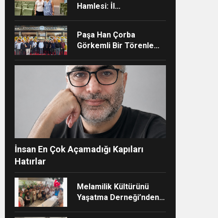
Hamlesi: İl
Müdürlüğünün Şehir
Hastanesi’nde TÜSKA
Paşa Han Çorba
adımı
Görkemli Bir Törenle
Hizmete Açıldı
ndi”
İnsan En Çok Açamadığı Kapıları
Hatırlar
Melamilik Kültürünü
Yaşatma Derneği’nden
Çağdaş ve Kurumsal