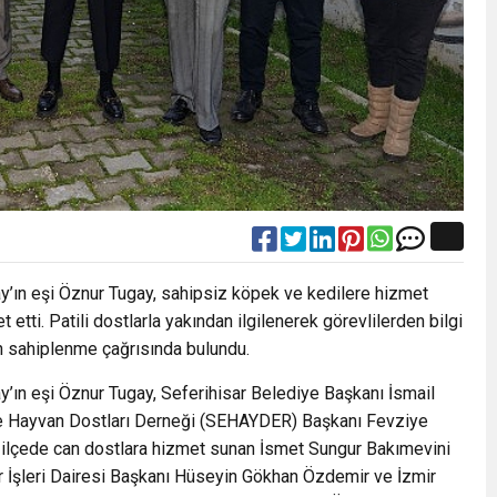
y’ın eşi Öznur Tugay, sahipsiz köpek ve kedilere hizmet
etti. Patili dostlarla yakından ilgilenerek görevlilerden bilgi
an sahiplenme çağrısında bulundu.
y’ın eşi Öznur Tugay, Seferihisar Belediye Başkanı İsmail
a ve Hayvan Dostları Derneği (SEHAYDER) Başkanı Fevziye
in ilçede can dostlara hizmet sunan İsmet Sungur Bakımevini
er İşleri Dairesi Başkanı Hüseyin Gökhan Özdemir ve İzmir