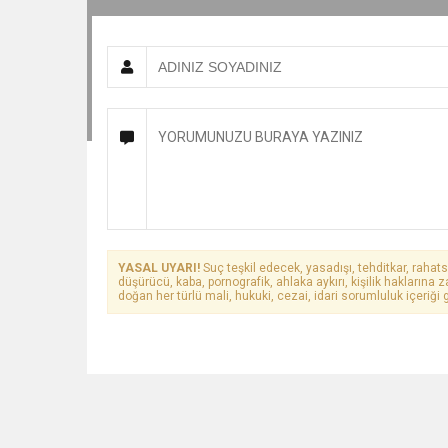
YASAL UYARI!
Suç teşkil edecek, yasadışı, tehditkar, rahats
düşürücü, kaba, pornografik, ahlaka aykırı, kişilik haklarına z
doğan her türlü mali, hukuki, cezai, idari sorumluluk içeriği g