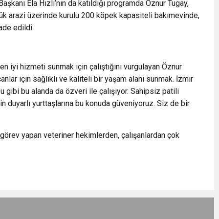
aşkanı Ela Hızlı’nın da katıldığı programda Öznur Tugay,
ümlük arazi üzerinde kurulu 200 köpek kapasiteli bakımevinde,
ade edildi.
en iyi hizmeti sunmak için çalıştığını vurgulayan Öznur
nlar için sağlıklı ve kaliteli bir yaşam alanı sunmak. İzmir
gibi bu alanda da özveri ile çalışıyor. Sahipsiz patili
n duyarlı yurttaşlarına bu konuda güveniyoruz. Siz de bir
örev yapan veteriner hekimlerden, çalışanlardan çok