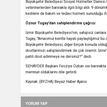
Büyükşehir Belediyesi Sosyal Hizmetler Dairesi B
veterinerlerden barınakla ilgili bilgi aldı. 9 dön
kedilere de bakım ve tedavi hizmeti sunulduğu if
Öznur Tugay’dan sahiplendirme çağrısı
İzmir Büyükşehir Belediyesi’nin, sahipsiz canlara 
Tugay, “Amacımız kentte hayatı paylaştığımız bu ca
Büyükşehir Belediyesi, diğer birçok konuda olduğu 
dostlarımızı sahiplendirmek de çok önemli. İzmir’i
patili dost edinmeye ne dersiniz?” dedi.
SEHAYDER Başkanı Fevziye Özkan ise barınakta g
memnun olduklarını dile getirdi.
Kaynak: (BYZHA) Beyaz Haber Ajansı
YORUM YAP