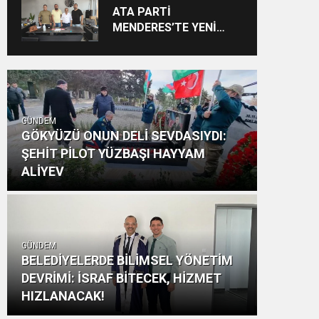
Vizyon: “Ayinesi İştir
ATA PARTİ
Kişinin Lafa Bakılmaz”
MENDERES’TE YENİ
YAPILANMA SÜRECİ
BAŞLADI
GÜNDEM
GÖKYÜZÜ ONUN DELİ SEVDASIYDI:
ŞEHİT PİLOT YÜZBAŞI HAYYAM
ALİYEV
GÜNDEM
BELEDİYELERDE BİLİMSEL YÖNETİM
DEVRİMİ: İSRAF BİTECEK, HİZMET
HIZLANACAK!