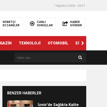
7 Ağustos 2026 - 04:37
NÖBETÇİ
CANLI
HABER
ECZANELER
SONUÇLAR
GÖNDER
ndi”
GAZİN
TEKNOLOJİ
OTOMOBİL
EĞİTİM
SAĞL
BENZER HABERLER
e
İzmir’de Sağlıkta Kalite