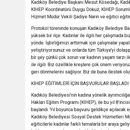
Kadıköy Belediye Başkanı Mesut Kösedağı, Kadık
KİHEP Koordinatörü Duygu Dokuz, KİHEP Soruml
Hizmet Müdür Vekili Şadiye Narin ve eğitici eğiti
Protokol töreninde konuşan Kadıköy Belediye Başk
yüksek bir ilçe. Kadınlar ile ilgili her çalışmada
yönde. İşbirliğimizi arttırmak için çalışmalar yapal
yetiştiriyorsunuz ve onlarda tüm Türkiye’yi dolaşıp
bir şey çünkü çok sorun var kadının yaşam tarzı ile i
ile ilgili. Biz özellikle kreşlere çok önem veriyor
geri dönmelerini sağlıyor. Biz de buna destek o
KİHEP EĞİTİMLERİ İÇİN BAŞVURULAR BAŞLADI
Kadıköy Belediyesi’nin kadına yönelik ayrımcılığa
Hakları Eğitim Programı (KİHEP), ile bu yıl 8’inc
başlandı. Yıl boyunca başvuru geldikçe açılacak eğ
Kadıköy Belediyesi Sosyal Destek Hizmetleri M
eğiticilerle kadınlar farklı temalarla bir araya geli