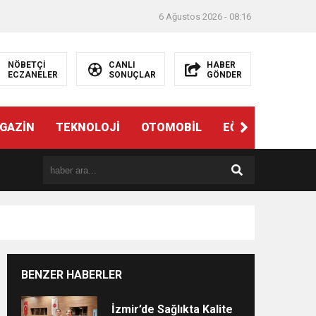
6 Ağustos 2026 - 08:16
NÖBETÇİ
CANLI
HABER
ECZANELER
SONUÇLAR
GÖNDER
ndi”
GAZİN
TEKNOLOJİ
OTOMOBİL
EĞİTİM
SAĞL
BENZER HABERLER
e
İzmir’de Sağlıkta Kalite