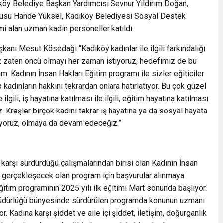
öy Belediye Başkan Yardımcısı Sevnur Yıldırım Doğan,
usu Hande Yüksel, Kadıköy Belediyesi Sosyal Destek
mi alan uzman kadın personeller katıldı.
anı Mesut Kösedağı “Kadıköy kadınlar ile ilgili farkındalığı
 biz zaten öncü olmayı her zaman istiyoruz, hedefimiz de bu
ım. Kadının İnsan Hakları Eğitim programı ile sizler eğiticiler
 kadınların hakkını tekrardan onlara hatırlatıyor. Bu çok güzel
lgili, iş hayatına katılması ile ilgili, eğitim hayatına katılması
uz. Kreşler birçok kadını tekrar iş hayatına ya da sosyal hayata
luyoruz, olmaya da devam edeceğiz.”
 karşı sürdürdüğü çalışmalarından birisi olan Kadının İnsan
isi gerçekleşecek olan program için başvurular alınmaya
itim programının 2025 yılı ilk eğitimi Mart sonunda başlıyor.
üdürlüğü bünyesinde sürdürülen programda konunun uzmanı
yor. Kadına karşı şiddet ve aile içi şiddet, iletişim, doğurganlık