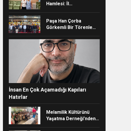
Hamlesi: İl
Müdürlüğünün Şehir
Hastanesi’nde TÜSKA
Paşa Han Çorba
adımı
Görkemli Bir Törenle
Hizmete Açıldı
ndi”
İnsan En Çok Açamadığı Kapıları
Hatırlar
Melamilik Kültürünü
Yaşatma Derneği’nden
Çağdaş ve Kurumsal