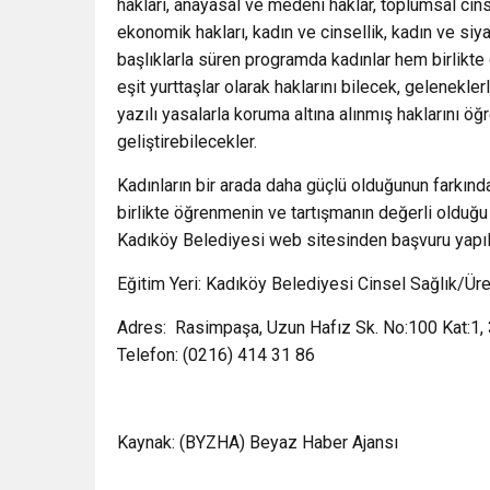
hakları, anayasal ve medeni haklar, toplumsal cins
ekonomik hakları, kadın ve cinsellik, kadın ve si
başlıklarla süren programda kadınlar hem birlikte
eşit yurttaşlar olarak haklarını bilecek, gelenekle
yazılı yasalarla koruma altına alınmış haklarını ö
geliştirebilecekler.
Kadınların bir arada daha güçlü olduğunun farkında
birlikte öğrenmenin ve tartışmanın değerli olduğu 
Kadıköy Belediyesi web sitesinden başvuru yapıla
Eğitim Yeri: Kadıköy Belediyesi Cinsel Sağlık/Ü
Adres: Rasimpaşa, Uzun Hafız Sk. No:100 Kat:1,
Telefon: (0216) 414 31 86
Kaynak: (BYZHA) Beyaz Haber Ajansı