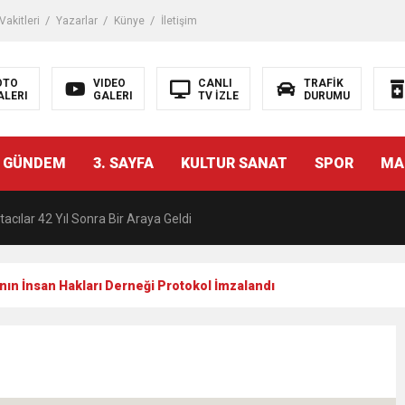
akitleri
Yazarlar
Künye
İletişim
OTO
VIDEO
CANLI
TRAFİK
ALERI
GALERI
TV İZLE
DURUMU
malı İnşaat Meclis Gündeminde: “Cumhurbaşkanı Kararnamesi Bile Çiğne
 GÜNDEM
3. SAYFA
KULTUR SANAT
SPOR
MA
ndan Tanıdığı İsim: Abdulrezak Kaldan Torbalı Yolunda
acılar 42 Yıl Sonra Bir Araya Geldi
Ç ZİHİNLER BİLİM, SANAT VE TEKNOLOJİYLE BULUŞTU
ının İnsan Hakları Derneği Protokol İmzalandı
una, 29 ülkeden 2606 sporcu katılacak
akanı Dr. Mehmet Muharrem Kasapoğlu’ndan Çiğli Maltepespor Kulübü’n