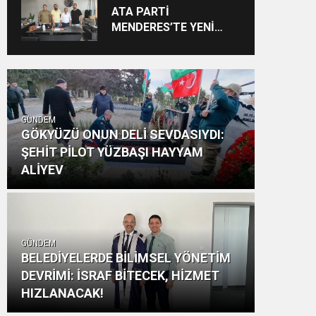
Vizyon: “Ayinesi İştir
ATA PARTİ
Kişinin Lafa Bakılmaz”
MENDERES’TE YENİ
YAPILANMA SÜRECİ
BAŞLADI
GÜNDEM
GÖKYÜZÜ ONUN DELİ SEVDASIYDI:
ŞEHİT PİLOT YÜZBAŞI HAYYAM
ALİYEV
GÜNDEM
BELEDİYELERDE BİLİMSEL YÖNETİM
DEVRİMİ: İSRAF BİTECEK, HİZMET
HIZLANACAK!