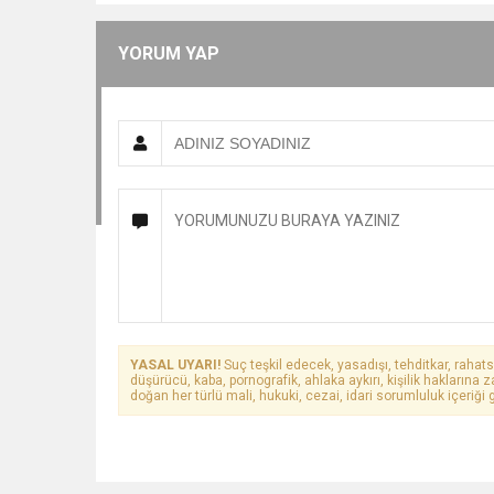
YORUM YAP
YASAL UYARI!
Suç teşkil edecek, yasadışı, tehditkar, rahats
düşürücü, kaba, pornografik, ahlaka aykırı, kişilik haklarına z
doğan her türlü mali, hukuki, cezai, idari sorumluluk içeriği g