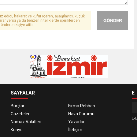
ız edici, hakaret ve küfür içeren, aşağılayıcı, küçük
GÖNDER
arar verici ya da benzeri niteliklerde içeriklerden
önderen kişiye aittir.
SAYFALAR
E
Burçlar
Firma Rehberi
Gazeteler
Hava Durumu
E-B
Namaz Vakitleri
Yazarlar
Künye
İletişim