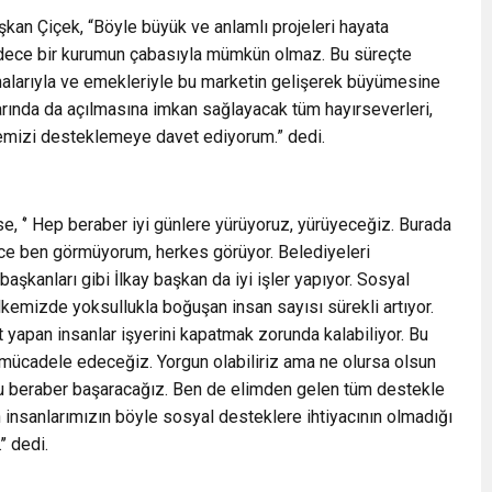
an Çiçek, “Böyle büyük ve anlamlı projeleri hayata
adece bir kurumun çabasıyla mümkün olmaz. Bu süreçte
şmalarıyla ve emekleriyle bu marketin gelişerek büyümesine
rında da açılmasına imkan sağlayacak tüm hayırseverleri,
ojemizi desteklemeye davet ediyorum.” dedi.
e, ‘’ Hep beraber iyi günlere yürüyoruz, yürüyeceğiz. Burada
ece ben görmüyorum, herkes görüyor. Belediyeleri
aşkanları gibi İlkay başkan da iyi işler yapıyor. Sosyal
 Ülkemizde yoksullukla boğuşan insan sayısı sürekli artıyor.
et yapan insanlar işyerini kapatmak zorunda kalabiliyor. Bu
mücadele edeceğiz. Yorgun olabiliriz ama ne olursa olsun
unu beraber başaracağız. Ben de elimden gelen tüm destekle
 insanlarımızın böyle sosyal desteklere ihtiyacının olmadığı
’ dedi.