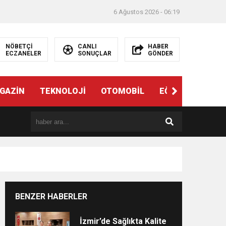
6 Ağustos 2026 - 06:19
NÖBETÇİ
CANLI
HABER
ECZANELER
SONUÇLAR
GÖNDER
ndi”
GAZİN
TEKNOLOJİ
OTOMOBİL
EĞİTİM
SAĞL
BENZER HABERLER
e
İzmir’de Sağlıkta Kalite