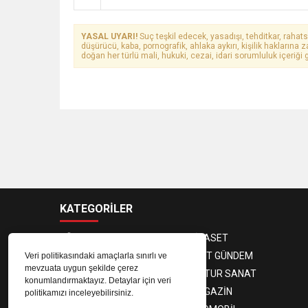
YASAL UYARI!
Suç teşkil edecek, yasadışı, tehditkar, rahats
düşürücü, kaba, pornografik, ahlaka aykırı, kişilik haklarına z
doğan her türlü mali, hukuki, cezai, idari sorumluluk içeriği g
KATEGORİLER
GÜNDEM
SİYASET
EKONOMİ
KENT GÜNDEM
Veri politikasındaki amaçlarla sınırlı ve
mevzuata uygun şekilde çerez
3. SAYFA
KULTUR SANAT
konumlandırmaktayız. Detaylar için veri
SPOR
MAGAZİN
politikamızı inceleyebilirsiniz.