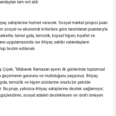
tandaştan tam not aldı.
iyaç sahiplerine hizmet verecek. Sosyal market projesi puan
nen sosyal ve ekonomik kriterlere göre tanımlanan puanlarıyla
rkette; temel gıda, temizlik, kişisel hijyen, kıyafet ve
ane uygulamasında ise ihtiyaç sahibi vatandaşların
ulup teslim edilecek.
y Çiçek, “Mübarek Ramazan ayının ilk günlerinde toplumsal
a geçirmenin gururunu ve mutluluğunu yaşıyoruz. İhtiyaç
ıda, temizlik ve hijyen ürünlerine onurlu bir şekilde
. Bu proje, yalnızca ihtiyaç sahiplerine destek sağlamıyor;
çlendiren, sosyal adaleti destekleyen ve israfı önleyen