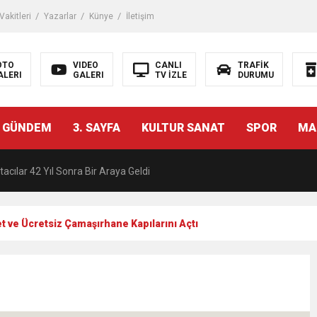
akitleri
Yazarlar
Künye
İletişim
OTO
VIDEO
CANLI
TRAFİK
ALERI
GALERI
TV İZLE
DURUMU
malı İnşaat Meclis Gündeminde: “Cumhurbaşkanı Kararnamesi Bile Çiğne
 GÜNDEM
3. SAYFA
KULTUR SANAT
SPOR
MA
ndan Tanıdığı İsim: Abdulrezak Kaldan Torbalı Yolunda
acılar 42 Yıl Sonra Bir Araya Geldi
Ç ZİHİNLER BİLİM, SANAT VE TEKNOLOJİYLE BULUŞTU
 ve Ücretsiz Çamaşırhane Kapılarını Açtı
una, 29 ülkeden 2606 sporcu katılacak
akanı Dr. Mehmet Muharrem Kasapoğlu’ndan Çiğli Maltepespor Kulübü’n