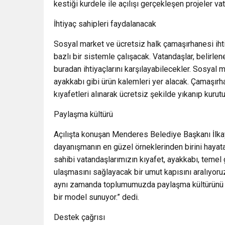
kestiği kurdele ile açılışı gerçekleşen projeler va
İhtiyaç sahipleri faydalanacak
Sosyal market ve ücretsiz halk çamaşırhanesi iht
bazlı bir sistemle çalışacak. Vatandaşlar, belirle
buradan ihtiyaçlarını karşılayabilecekler. Sosyal ma
ayakkabı gibi ürün kalemleri yer alacak. Çamaşırh
kıyafetleri alınarak ücretsiz şekilde yıkanıp kurut
Paylaşma kültürü
Açılışta konuşan Menderes Belediye Başkanı İlka
dayanışmanın en güzel örneklerinden birini hayat
sahibi vatandaşlarımızın kıyafet, ayakkabı, temel g
ulaşmasını sağlayacak bir umut kapısını aralıyoruz
aynı zamanda toplumumuzda paylaşma kültürünü gü
bir model sunuyor.” dedi.
Destek çağrısı