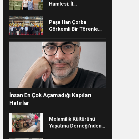
Hamlesi: İl
Müdürlüğünün Şehir
Hastanesi’nde TÜSKA
Paşa Han Çorba
adımı
Görkemli Bir Törenle
Hizmete Açıldı
ndi”
İnsan En Çok Açamadığı Kapıları
Hatırlar
Melamilik Kültürünü
Yaşatma Derneği’nden
Çağdaş ve Kurumsal