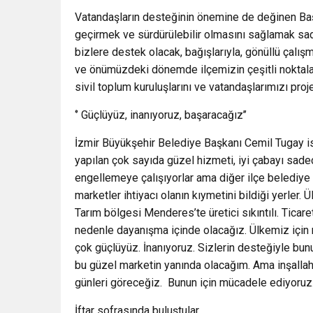
Vatandaşların desteğinin önemine de değinen Başk
geçirmek ve sürdürülebilir olmasını sağlamak s
bizlere destek olacak, bağışlarıyla, gönüllü çalı
ve önümüzdeki dönemde ilçemizin çeşitli noktala
sivil toplum kuruluşlarını ve vatandaşlarımızı pr
‘’ Güçlüyüz, inanıyoruz, başaracağız’’
İzmir Büyükşehir Belediye Başkanı Cemil Tugay is
yapılan çok sayıda güzel hizmeti, iyi çabayı sad
engellemeye çalışıyorlar ama diğer ilçe belediye b
marketler ihtiyacı olanın kıymetini bildiği yerler.
Tarım bölgesi Menderes’te üretici sıkıntılı. Ticar
nedenle dayanışma içinde olacağız. Ülkemiz için 
çok güçlüyüz. İnanıyoruz. Sizlerin desteğiyle b
bu güzel marketin yanında olacağım. Ama inşallah
günleri göreceğiz. Bunun için mücadele ediyoruz.’
İftar sofrasında buluştular