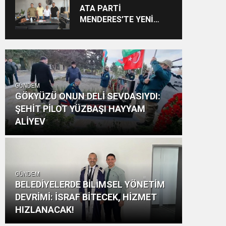
Vizyon: “Ayinesi İştir
ATA PARTİ
Kişinin Lafa Bakılmaz”
MENDERES’TE YENİ
YAPILANMA SÜRECİ
BAŞLADI
GÜNDEM
GÖKYÜZÜ ONUN DELİ SEVDASIYDI:
ŞEHİT PİLOT YÜZBAŞI HAYYAM
ALİYEV
GÜNDEM
BELEDİYELERDE BİLİMSEL YÖNETİM
DEVRİMİ: İSRAF BİTECEK, HİZMET
HIZLANACAK!