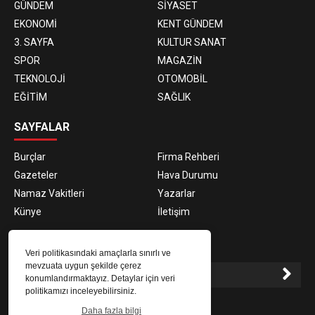
GÜNDEM
SİYASET
EKONOMİ
KENT GÜNDEM
3. SAYFA
KULTUR SANAT
SPOR
MAGAZİN
TEKNOLOJİ
OTOMOBİL
EĞİTİM
SAĞLIK
SAYFALAR
Burçlar
Firma Rehberi
Gazeteler
Hava Durumu
Namaz Vakitleri
Yazarlar
Künye
İletişim
E-BÜLTEN ABONELİĞİ
Veri politikasındaki amaçlarla sınırlı ve
mevzuata uygun şekilde çerez
konumlandırmaktayız. Detaylar için veri
politikamızı inceleyebilirsiniz.
E-Bülten aboneliği ile haberlere daha hızlı erişin.
Daha fazla bilgi