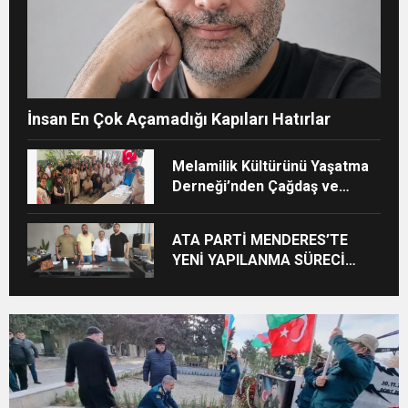
İnsan En Çok Açamadığı Kapıları Hatırlar
Melamilik Kültürünü Yaşatma
Derneği’nden Çağdaş ve
Kurumsal Vizyon: “Ayinesi İştir
Kişinin Lafa Bakılmaz”
ATA PARTİ MENDERES’TE
YENİ YAPILANMA SÜRECİ
BAŞLADI