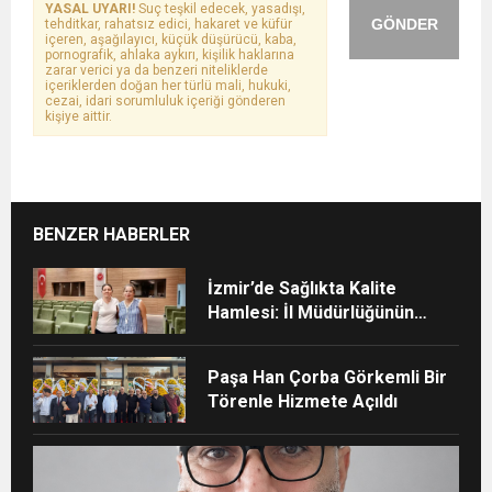
YASAL UYARI!
Suç teşkil edecek, yasadışı,
GÖNDER
tehditkar, rahatsız edici, hakaret ve küfür
içeren, aşağılayıcı, küçük düşürücü, kaba,
pornografik, ahlaka aykırı, kişilik haklarına
zarar verici ya da benzeri niteliklerde
içeriklerden doğan her türlü mali, hukuki,
cezai, idari sorumluluk içeriği gönderen
kişiye aittir.
BENZER HABERLER
İzmir’de Sağlıkta Kalite
Hamlesi: İl Müdürlüğünün
Şehir Hastanesi’nde TÜSKA
adımı
Paşa Han Çorba Görkemli Bir
Törenle Hizmete Açıldı