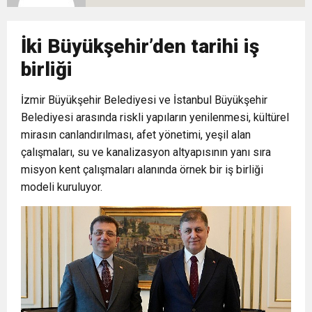
10:02
Gelecek Partisi İzmir Teşkilatı Ankara’da Güç
Halkla Kucaklaşmak”
Kulübü’ne Destek Ziyareti
İki Büyükşehir’den tarihi iş
9:33
CHP’li 3 Genç Tutuklandı: Siyasi Saldırının
Gösterisi Yaptı
birliği
8:35
İzmir Büyükşehir Belediyesi ve İstanbul Büyükşehir
Anneler Günü’nde TAMEV ile İyilik ve Dayanışma
Hedefinde Mehmet Türkmen mi Var?
Belediyesi arasında riskli yapıların yenilenmesi, kültürel
mirasın canlandırılması, afet yönetimi, yeşil alan
14:11
Buca’da Ruhsatı Tartışmalı İnşaat Meclis
Buluşması
çalışmaları, su ve kanalizasyon altyapısının yanı sıra
misyon kent çalışmaları alanında örnek bir iş birliği
18:28
Eğitim Camiasının Yakından Tanıdığı İsim:
Gündeminde: “Cumhurbaşkanı Kararnamesi
modeli kuruluyor.
Abdulrezak Kaldan Torbalı Yolunda
Bile Çiğnendi”