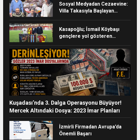
Sosyal Medyadan Cezaevine:
Villa Takasıyla Başlayan
Milyonluk Vurgun
Kasapoğlu; İsmail Köybaşı
gençlere yol gösteren
gerçek bir kaptan oldu
Kuşadası’nda 3. Dalga Operasyonu Büyüyor!
Mercek Altındaki Dosya: 2023 İmar Planları
İzmirli Firmadan Avrupa’da
Önemli Başarı