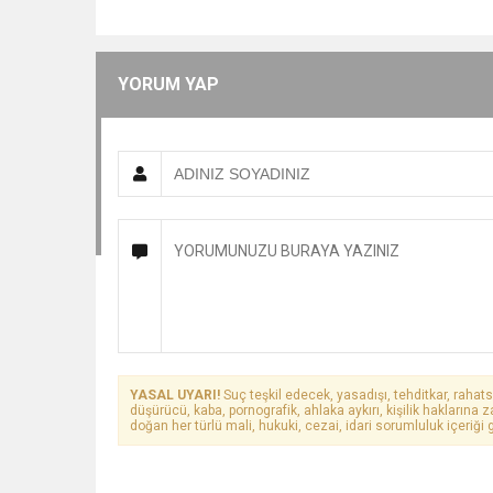
YORUM YAP
YASAL UYARI!
Suç teşkil edecek, yasadışı, tehditkar, rahats
düşürücü, kaba, pornografik, ahlaka aykırı, kişilik haklarına z
doğan her türlü mali, hukuki, cezai, idari sorumluluk içeriği g