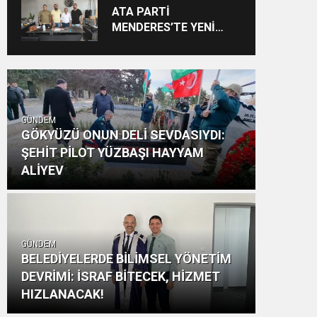
Vizyon: “Ayinesi İştir
ATA PARTİ
Kişinin Lafa Bakılmaz”
MENDERES’TE YENİ
YAPILANMA SÜRECİ
BAŞLADI
GÜNDEM
GÖKYÜZÜ ONUN DELİ SEVDASIYDI:
ŞEHİT PİLOT YÜZBAŞI HAYYAM
ALİYEV
GÜNDEM
BELEDİYELERDE BİLİMSEL YÖNETİM
DEVRİMİ: İSRAF BİTECEK, HİZMET
HIZLANACAK!