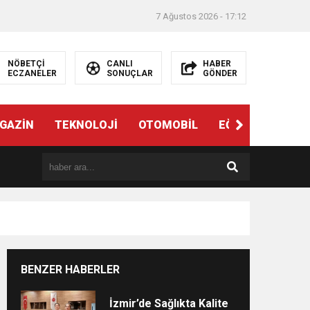
7 Ağustos 2026 - 17:12
NÖBETÇİ
CANLI
HABER
ECZANELER
SONUÇLAR
GÖNDER
ndi”
GAZİN
TEKNOLOJİ
OTOMOBİL
EĞİTİM
SAĞL
BENZER HABERLER
e
İzmir’de Sağlıkta Kalite