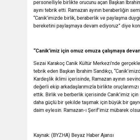
personelliyle birlikte orucunu açan Başkan İbrah
ayını tebrik etti. Ramazan ayının beraberliğin se
“Canik’imizde birlik, beraberlik ve paylaşma duyg
bereketini paylaşmaya devam ediyoruz” diye kon
“Canik’imiz için omuz omuza çalışmaya deva
Sezai Karakoç Canik Kültür Merkezi’nde gerçekl
tebrik eden Başkan İbrahim Sandıkçı, “Canik’imi
Kardeşlik iklimi içerisinde, Ramazan ayının sevi
değerli ekip arkadaşlarımızla birlikte oruçlarımız
ettik. Birlik ve berberlik içerisinde Canik’imiz 
daha güçlü bir şekilde taşımak için büyük bir gayr
daim eylesin. Ramazan-ı Şerif’imiz mübarek olsun”
Kaynak: (BYZHA) Beyaz Haber Ajansı