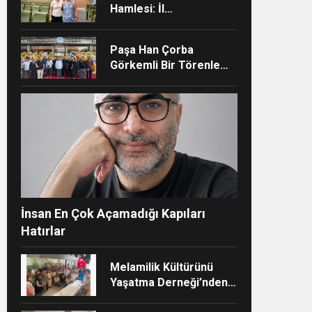
Hamlesi: İl
Müdürlüğünün Şehir
Hastanesi’nde TÜSKA
Paşa Han Çorba
adımı
Görkemli Bir Törenle
Hizmete Açıldı
ndi”
İnsan En Çok Açamadığı Kapıları
Hatırlar
Melamilik Kültürünü
Yaşatma Derneği’nden
Çağdaş ve Kurumsal