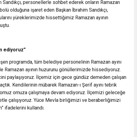
im Sandıkçı, personellerle sohbet ederek onların Ramazan
mbolü olduğuna işaret eden Başkan İbrahim Sandıkçı,
ularını yüreklerimizde hissettiğimiz Ramazan ayının
uştu.
m ediyoruz”
eşen programda, tüm belediye personelinin Ramazan ayını
zde Ramazan ayının huzurunu gönüllerimizde hissediyoruz.
ncini paylaşıyoruz. İlçemiz için gece gündüz demeden çalışan
ı açtık. Kendilerinin mübarek Ramazan-ı Şerif ayını tebrik
için omuz omuza çalışmaya devam ediyoruz. İlçemizi geleceğe
etle çalışıyoruz. Yüce Mevla birliğimizi ve beraberliğimizi
 ifadelerini kullandı.