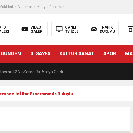
akitleri
Yazarlar
Künye
İletişim
OTO
VIDEO
CANLI
TRAFİK
ALERI
GALERI
TV İZLE
DURUMU
malı İnşaat Meclis Gündeminde: “Cumhurbaşkanı Kararnamesi Bile Çiğne
 GÜNDEM
3. SAYFA
KULTUR SANAT
SPOR
MA
ndan Tanıdığı İsim: Abdulrezak Kaldan Torbalı Yolunda
acılar 42 Yıl Sonra Bir Araya Geldi
Ç ZİHİNLER BİLİM, SANAT VE TEKNOLOJİYLE BULUŞTU
ersonelle İftar Programında Buluştu
una, 29 ülkeden 2606 sporcu katılacak
akanı Dr. Mehmet Muharrem Kasapoğlu’ndan Çiğli Maltepespor Kulübü’n