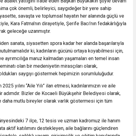
 ve adalet yattığını ifade eden Başkan Büyükakın şöyle devam
aima çok önemli, belirleyici, saygıdeğer bir yere sahip
siyasette, savaşta ve toplumsal hayatın her alanında güçlü ve
yle, Kara Fatma’nın dirayetiyle, Şerife Bacı’nın fedakârlığıyla
arak geleceğe uzanmıştır.
den sanata, siyasetten spora kadar her alanda başarılarıyla
tulmamalıdır ki, kadınların gücünü ortaya koyabilmesi için,
t ve ayrımcılığa maruz kalmadan yaşamaları en temel insan
teminatı olan bir medeniyetin mirasçıları olarak,
 oldukları saygıyı göstermek hepimizin sorumluluğudur.
5 yılını “Aile Yılı” ilan etmesi, kadınlarımızın ve aile
r adımdır. Bizler de Kocaeli Büyükşehir Belediyesi olarak,
e daha mutlu bireyler olarak varlık göstermesi için tüm
ünyesindeki 7 ilçe, 12 tesis ve uzman kadromuz ile hanım
a aktif katılımını destekleyen, aile bağlarını güçlendiren
cadele, sağlıklı yaşam, girişimcilik ve eğitim konularında