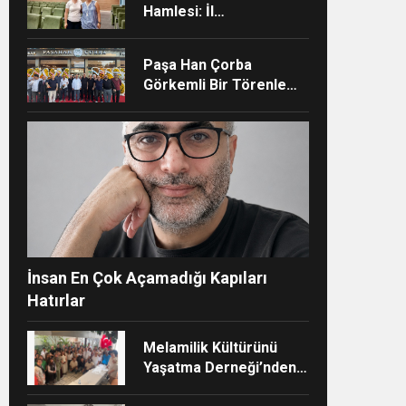
Hamlesi: İl
Müdürlüğünün Şehir
Hastanesi’nde TÜSKA
Paşa Han Çorba
adımı
Görkemli Bir Törenle
Hizmete Açıldı
ndi”
İnsan En Çok Açamadığı Kapıları
Hatırlar
Melamilik Kültürünü
Yaşatma Derneği’nden
Çağdaş ve Kurumsal