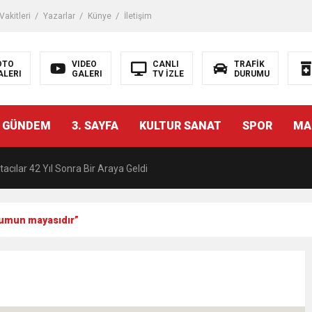
akitleri
Yazarlar
Künye
İletişim
OTO
VIDEO
CANLI
TRAFİK
ALERI
GALERI
TV İZLE
DURUMU
malı İnşaat Meclis Gündeminde: “Cumhurbaşkanı Kararnamesi Bile Çiğne
 GÜNDEM
3. SAYFA
KULTUR SANAT
SPOR
MA
ndan Tanıdığı İsim: Abdulrezak Kaldan Torbalı Yolunda
acılar 42 Yıl Sonra Bir Araya Geldi
Ç ZİHİNLER BİLİM, SANAT VE TEKNOLOJİYLE BULUŞTU
plumun mayasıdır”
una, 29 ülkeden 2606 sporcu katılacak
akanı Dr. Mehmet Muharrem Kasapoğlu’ndan Çiğli Maltepespor Kulübü’n