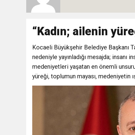
10:51
Yeni İl Başkanı “Çakır” 
Destek Ziyareti
10:02
“Kadın; ailenin yür
Gelecek Partisi İzmir Te
9:33
Kocaeli Büyükşehir Belediye Başkanı T
CHP’li 3 Genç Tutuklandı
nedeniyle yayınladığı mesajda; insanı in
8:35
Anneler Günü’nde TAMEV i
medeniyetleri yaşatan en önemli unsurun
yüreği, toplumun mayası, medeniyetin ış
14:11
Buca’da Ruhsatı Tartış
18:28
Eğitim Camiasının Yakı