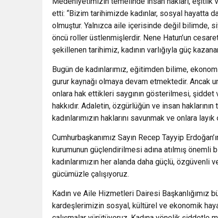
Medeniyetimizin temelinde insan hakları, eşitlik
etti: “Bizim tarihimizde kadınlar, sosyal hayatta d
olmuştur. Yalnızca aile içerisinde değil bilimde, 
öncü roller üstlenmişlerdir. Nene Hatun’un cesareti
şekillenen tarihimiz, kadının varlığıyla güç kazan
Bugün de kadınlarımız, eğitimden bilime, ekonomi
gurur kaynağı olmaya devam etmektedir. Ancak unu
onlara hak ettikleri saygının gösterilmesi, şidde
hakkıdır. Adaletin, özgürlüğün ve insan haklarının 
kadınlarımızın haklarını savunmak ve onlara layık
Cumhurbaşkanımız Sayın Recep Tayyip Erdoğan’ın 202
kurumunun güçlendirilmesi adına atılmış önemli bi
kadınlarımızın her alanda daha güçlü, özgüvenli v
gücümüzle çalışıyoruz.
Kadın ve Aile Hizmetleri Dairesi Başkanlığımız b
kardeşlerimizin sosyal, kültürel ve ekonomik hayat
çalışmalar yürütüyoruz. Kadına yönelik şiddetle mü