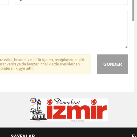
ız edici, hakaret ve küfür içeren, aşağılayıcı, küçük
GÖNDER
arar verici ya da benzeri niteliklerde içeriklerden
önderen kişiye aittir.
SAYFALAR
E