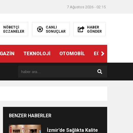
7 Ağustos 2026 - 02:15
NÖBETÇİ
CANLI
HABER
ECZANELER
SONUÇLAR
GÖNDER
ndi”
GAZİN
TEKNOLOJİ
OTOMOBİL
EĞİTİM
SAĞL
BENZER HABERLER
e
İzmir’de Sağlıkta Kalite