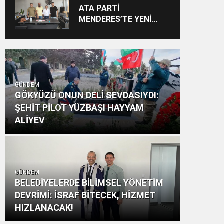
Vizyon: “Ayinesi İştir
ATA PARTİ
Kişinin Lafa Bakılmaz”
MENDERES’TE YENİ
YAPILANMA SÜRECİ
BAŞLADI
GÜNDEM
GÖKYÜZÜ ONUN DELİ SEVDASIYDI:
ŞEHİT PİLOT YÜZBAŞI HAYYAM
ALİYEV
GÜNDEM
BELEDİYELERDE BİLİMSEL YÖNETİM
DEVRİMİ: İSRAF BİTECEK, HİZMET
HIZLANACAK!