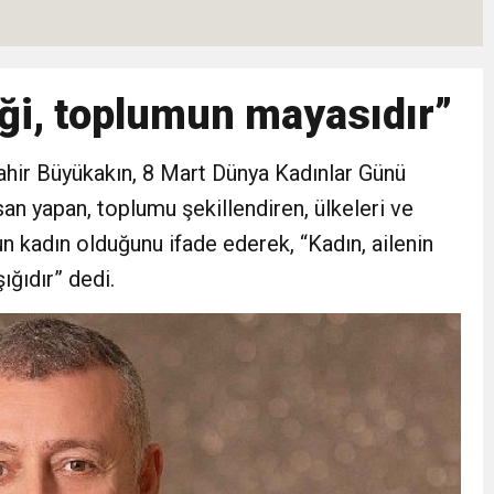
Hızlı Başladı: Hedef, Halkla Kucaklaşmak”
eği, toplumun mayasıdır”
şkilatı Ankara’da Güç Gösterisi Yaptı
ahir Büyükakın, 8 Mart Dünya Kadınlar Günü
: Siyasi Saldırının Hedefinde Mehmet Türkmen mi Var?
san yapan, toplumu şekillendiren, ülkeleri ve
le İyilik ve Dayanışma Buluşması
 kadın olduğunu ifade ederek, “Kadın, ailenin
ığıdır” dedi.
malı İnşaat Meclis Gündeminde: “Cumhurbaşkanı Kararnamesi Bile Çiğne
ndan Tanıdığı İsim: Abdulrezak Kaldan Torbalı Yolunda