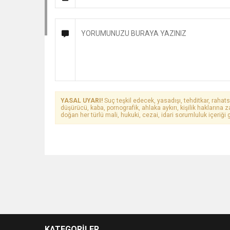
YASAL UYARI!
Suç teşkil edecek, yasadışı, tehditkar, rahats
düşürücü, kaba, pornografik, ahlaka aykırı, kişilik haklarına z
doğan her türlü mali, hukuki, cezai, idari sorumluluk içeriği g
KATEGORİLER